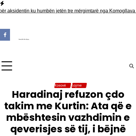
Skip
to
aksidentin ku humbën jetën tre mërgimtarë nga Komogllava e Fer
content
Kosovë
Lajme
Haradinaj refuzon çdo
takim me Kurtin: Ata që e
mbështesin vazhdimin e
qeverisjes së tij, i bëjnë