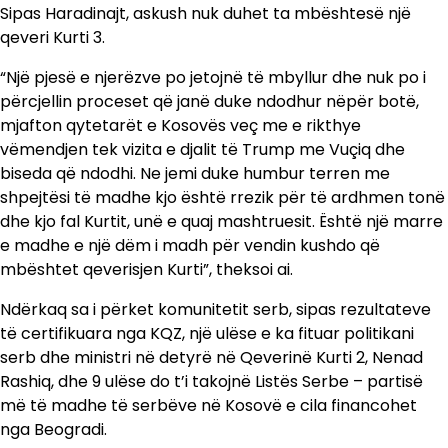
Sipas Haradinajt, askush nuk duhet ta mbështesë një
qeveri Kurti 3.
“Një pjesë e njerëzve po jetojnë të mbyllur dhe nuk po i
përcjellin proceset që janë duke ndodhur nëpër botë,
mjafton qytetarët e Kosovës veç me e rikthye
vëmendjen tek vizita e djalit të Trump me Vuçiq dhe
biseda që ndodhi. Ne jemi duke humbur terren me
shpejtësi të madhe kjo është rrezik për të ardhmen tonë
dhe kjo fal Kurtit, unë e quaj mashtruesit. Është një marre
e madhe e një dëm i madh për vendin kushdo që
mbështet qeverisjen Kurti”, theksoi ai.
Ndërkaq sa i përket komunitetit serb, sipas rezultateve
të certifikuara nga KQZ, një ulëse e ka fituar politikani
serb dhe ministri në detyrë në Qeverinë Kurti 2, Nenad
Rashiq, dhe 9 ulëse do t’i takojnë Listës Serbe – partisë
më të madhe të serbëve në Kosovë e cila financohet
nga Beogradi.