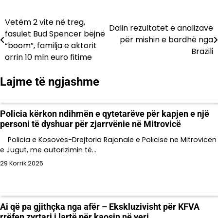
Vetëm 2 vite në treg,
Lëvizje
Dalin rezultatet e analizave
fasulet Bud Spencer bëjnë
për mishin e bardhë nga
te
“boom”, familja e aktorit
Brazili
arrin 10 mln euro fitime
postimet
Lajme të ngjashme
Policia kërkon ndihmën e qytetarëve për kapjen e një
personi të dyshuar për zjarrvënie në Mitrovicë
Policia e Kosovës-Drejtoria Rajonale e Policisë në Mitrovicën
e Jugut, me autorizimin të…
29 Korrik 2025
Ai që pa gjithçka nga afër – Ekskluzivisht për KFVA
rrëfen zyrtari i lartë për kaosin në veri..