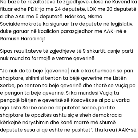
Në bazë të rezultateve të zgjedhjeve, ulëse në Kuvend ka
fituar edhe PDK-ja me 24 deputetë, LDK me 20 deputetë
si dhe AAK me 5 deputetë. Ndërkaq, Nisma
Socialdemokrate ka siguruar tre deputetë në legjislativ,
duke garuar në koalicion parazgjedhor me AAK-në e
Ramush Haradinajt.
Sipas rezultateve të zgjedhjeve të 9 shkurtit, asnjë parti
nuk mund ta formojë e vetme qeverinë.
“Jo nuk do ta bëjë [qeverinë] nuk e ka shumicën së pari
shqiptare, shihni si tenton ta bëjë qeverinë me Listën
Serbe, po tenton ta bëjë qeverinë dhe thotë se Vuçiq po
e pengon ta bëjë qeverinë. Si ka mundësi Vuçiq ta
pengojë bërjen e qeverisë së Kosovës se ai po u varka
nga Lista Serbe ose në deputetët serbë, partitë
shqiptare të opozitës ashtu siç e sheh demokracia
kërkojnë ndryshimin dhe kanë marrë më shumë
deputetë sesa ai që është në pushtet”, tha kreu i AAK-së.