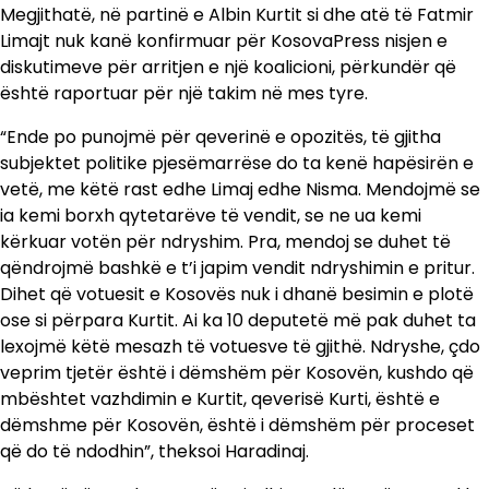
Megjithatë, në partinë e Albin Kurtit si dhe atë të Fatmir
Limajt nuk kanë konfirmuar për KosovaPress nisjen e
diskutimeve për arritjen e një koalicioni, përkundër që
është raportuar për një takim në mes tyre.
“Ende po punojmë për qeverinë e opozitës, të gjitha
subjektet politike pjesëmarrëse do ta kenë hapësirën e
vetë, me këtë rast edhe Limaj edhe Nisma. Mendojmë se
ia kemi borxh qytetarëve të vendit, se ne ua kemi
kërkuar votën për ndryshim. Pra, mendoj se duhet të
qëndrojmë bashkë e t’i japim vendit ndryshimin e pritur.
Dihet që votuesit e Kosovës nuk i dhanë besimin e plotë
ose si përpara Kurtit. Ai ka 10 deputetë më pak duhet ta
lexojmë këtë mesazh të votuesve të gjithë. Ndryshe, çdo
veprim tjetër është i dëmshëm për Kosovën, kushdo që
mbështet vazhdimin e Kurtit, qeverisë Kurti, është e
dëmshme për Kosovën, është i dëmshëm për proceset
që do të ndodhin”, theksoi Haradinaj.