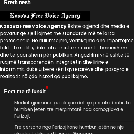
Rreth nesh
Kosova Free Voice Agency
është agjenci dhe media e
pavarur që sjell lajmet me standarde më të larta
profesionale. Ne hulumtojmë, verifikojmë dhe raportojmë
fakte të sakta, duke ofruar informacion të besueshëm
dhe të paanshëm për publikun. Angazhimi ynë është të
ruajmë transparencën, integritetin dhe lirinë e
informimit, duke u bërë zëri i qytetarëve dhe pasqyra e
realitetit në çdo histori që publikojmë.
Postime të fundit
Mediat gjermane publikojnë detaje për aksidentin ku
humbën jetën tre mërgimtarë nga Komogllava e
Ferizajt
Tre persona nga Ferizaj kanë humbur jetën në një
aksident duke u kthyer në Gjermani