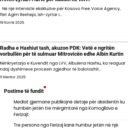
Në një intervistë ekskluzive për Kosovo Free Voice Agency,
flet Agim Rexhepi, ish-zyrtar i…
19 Korrik 2025
Radha e Haxhiut tash, akuzon PDK: Vetë e ngritën
vorbullën për të sulmuar Mitrovicën edhe Albin Kurtin
Nënkryetarja e Kuvendit nga LVV, Albulena Haxhiu, ka reaguar
ndaj dyshimeve procesin zgjedhor të balotazhit…
11 Nëntor 2025
Postime të fundit
Mediat gjermane publikojnë detaje për aksidentin ku
humbën jetën tre mërgimtarë nga Komogllava e
Ferizajt
Tre persona nga Ferizaj kanë humbur jetën në një