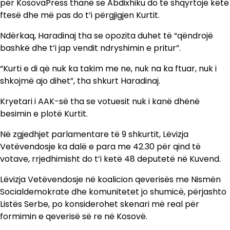
për KosovaPress thanë se Abdixhiku do të shqyrtojë këtë
ftesë dhe më pas do t’i përgjigjen Kurtit.
Ndërkaq, Haradinaj tha se opozita duhet të “qëndrojë
bashkë dhe t’i jap vendit ndryshimin e pritur”.
“Kurti e di që nuk ka takim me ne, nuk na ka ftuar, nuk i
shkojmë ajo dihet”, tha shkurt Haradinaj.
Kryetari i AAK-së tha se votuesit nuk i kanë dhënë
besimin e plotë Kurtit.
Në zgjedhjet parlamentare të 9 shkurtit, Lëvizja
Vetëvendosje ka dalë e para me 42.30 për qind të
votave, rrjedhimisht do t’i ketë 48 deputetë në Kuvend.
Lëvizja Vetëvendosje në koalicion qeverisës me Nismën
Socialdemokrate dhe komunitetet jo shumicë, përjashto
Listës Serbe, po konsiderohet skenari më real për
formimin e qeverisë së re në Kosovë.