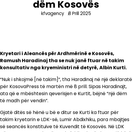
dëm Kosovës
kfvagency
8 Prill 2025
Kryetari i Aleancës për Ardhmërinë e Kosovës,
Ramush Haradinaj tha se nuk janë ftuar në takim
konsultativ nga kryeministri në detyrë, Albin Kurti.
“Nuk i shkojmë [në takim]”, tha Haradinaj në një deklaratë
për KosovaPress të martën më 8 prill. Sipas Haradinajt,
ata që e mbështesin qeverisjen e Kurtit, bëjnë “një dëm
të madh për vendin”.
Gjatë ditës së hënë u bë e ditur se Kurti ka ftuar për
takim kryetarin e LDK-së, Lumir Abdixhiku, para mbajtjes
së seancës konstituive të Kuvendit të Kosovës. Në LDK