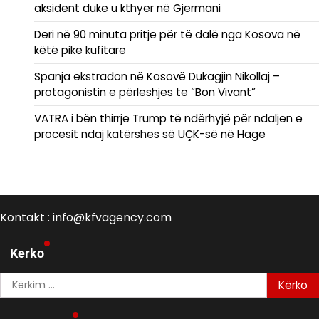
aksident duke u kthyer në Gjermani
Deri në 90 minuta pritje për të dalë nga Kosova në
këtë pikë kufitare
Spanja ekstradon në Kosovë Dukagjin Nikollaj –
protagonistin e përleshjes te “Bon Vivant”
VATRA i bën thirrje Trump të ndërhyjë për ndaljen e
procesit ndaj katërshes së UÇK-së në Hagë
Kontakt : info@kfvagency.com
Kerko
Kërko
për: