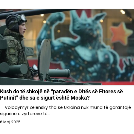
Kush do të shkojë në “paradën e Ditës së Fitores së
Putinit” dhe sa e sigurt është Moska?
Volodymyr Zelensky tha se Ukraina nuk mund të garantojë
sigurinë e zyrtarëve të…
6 Maj 2025