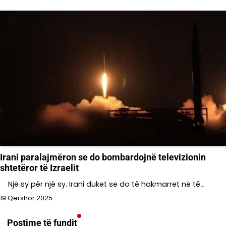
Irani paralajmëron se do bombardojnë televizionin
shtetëror të Izraelit
Një sy për një sy. Irani duket se do të hakmarret në të…
19 Qershor 2025
Postime të fundit