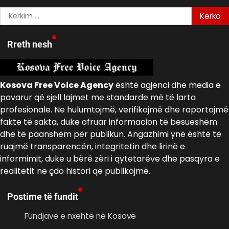
Kërko
për:
Rreth nesh
Kosova Free Voice Agency
është agjenci dhe media e
pavarur që sjell lajmet me standarde më të larta
profesionale. Ne hulumtojmë, verifikojmë dhe raportojmë
fakte të sakta, duke ofruar informacion të besueshëm
dhe të paanshëm për publikun. Angazhimi ynë është të
ruajmë transparencën, integritetin dhe lirinë e
informimit, duke u bërë zëri i qytetarëve dhe pasqyra e
realitetit në çdo histori që publikojmë.
Postime të fundit
Fundjavë e nxehtë në Kosovë