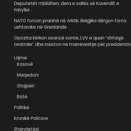
Deputetët mblidhen, dera e sallës së Kuvendit e
mbyllur
NATO forcon praninë në Arktik, Belgjika dërgon forca
ushtarake në Grenlandë
Opozita kërkon seancë sonte, LVV e quan “shfaqje
teatrale” dhe insiston në marrëveshje për presidentin
Lajme
Kosovë
Maqedoni
Shqipëri
Botë
Politikë
Kronikë Policore
Shëndetësi