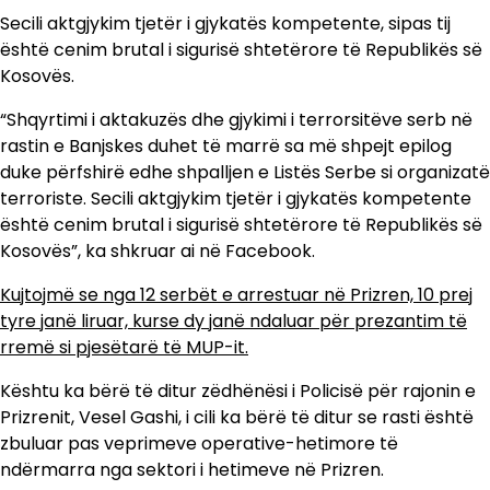
Secili aktgjykim tjetër i gjykatës kompetente, sipas tij
është cenim brutal i sigurisë shtetërore të Republikës së
Kosovës.
“Shqyrtimi i aktakuzës dhe gjykimi i terrorsitëve serb në
rastin e Banjskes duhet të marrë sa më shpejt epilog
duke përfshirë edhe shpalljen e Listës Serbe si organizatë
terroriste. Secili aktgjykim tjetër i gjykatës kompetente
është cenim brutal i sigurisë shtetërore të Republikës së
Kosovës”, ka shkruar ai në Facebook.
Kujtojmë se nga 12 serbët e arrestuar në Prizren, 10 prej
tyre janë liruar, kurse dy janë ndaluar për prezantim të
rremë si pjesëtarë të MUP-it.
Kështu ka bërë të ditur zëdhënësi i Policisë për rajonin e
Prizrenit, Vesel Gashi, i cili ka bërë të ditur se rasti është
zbuluar pas veprimeve operative-hetimore të
ndërmarra nga sektori i hetimeve në Prizren.