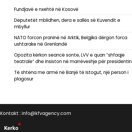
Fundjavë e nxehtë në Kosovë
Deputetët mblidhen, dera e sallës së Kuvendit e
mbyllur
NATO forcon praninë në Arktik, Belgjika dërgon forca
ushtarake në Grenlandë
Opozita kërkon seancë sonte, LVV e quan “shfaqje
teatrale” dhe insiston në marrëveshje për presidentin
Të shtëna me armë në Banjë të Istogut, një person i
plagosur
Kontakt : info@kfvagency.com
Kerko