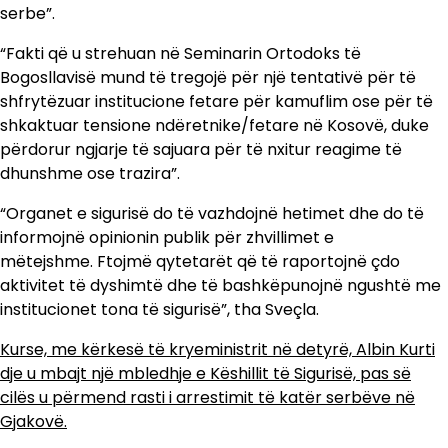
serbe”.
“Fakti që u strehuan në Seminarin Ortodoks të
Bogosllavisë mund të tregojë për një tentativë për të
shfrytëzuar institucione fetare për kamuflim ose për të
shkaktuar tensione ndëretnike/fetare në Kosovë, duke
përdorur ngjarje të sajuara për të nxitur reagime të
dhunshme ose trazira”.
“Organet e sigurisë do të vazhdojnë hetimet dhe do të
informojnë opinionin publik për zhvillimet e
mëtejshme. Ftojmë qytetarët që të raportojnë çdo
aktivitet të dyshimtë dhe të bashkëpunojnë ngushtë me
institucionet tona të sigurisë”, tha Sveçla.
Kurse, me kërkesë të kryeministrit në detyrë, Albin Kurti
dje u mbajt një mbledhje e Këshillit të Sigurisë, pas së
cilës u përmend rasti i arrestimit të katër serbëve në
Gjakovë.