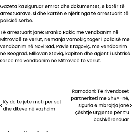
Gazeta ka siguruar emrat dhe dokumentet, e katër të
arrestuarave, si dhe kartën e njërit nga të arrestuarit të
policisë serbe.
Të arrestuarit janë: Branko Rakic me vendbanim në
Mitrovicë te veriut, Nemanja Vamokiç toger i policisë me
vendbanim në Novi Sad, Pavle Kragoviç, me vendbanim
në Beograd, Millovan Steviq, kapiten dhe agjent i ushtrisë
serbe me vendbanim në Mitrovicë të veriut.
Ramadani: Të rivendoset
Lëvizje
partneriteti me ShBA-në,
Ky do të jetë moti për sot
te
siguria e mbrojtja janë
dhe ditëve në vazhdim
çështje urgjente për t’u
postimet
bashkërenduar