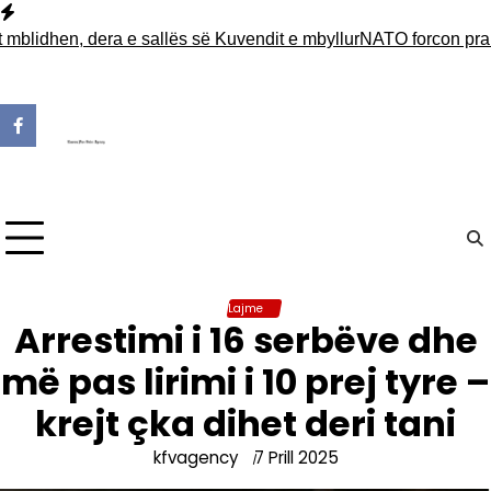
Skip
to
hen, dera e sallës së Kuvendit e mbyllur
NATO forcon praninë në
content
Lajme
Arrestimi i 16 serbëve dhe
më pas lirimi i 10 prej tyre –
krejt çka dihet deri tani
kfvagency
7 Prill 2025