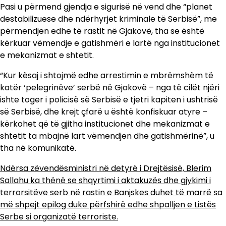
Pasi u përmend gjendja e sigurisë në vend dhe “planet
destabilizuese dhe ndërhyrjet kriminale të Serbisë”, me
përmendjen edhe të rastit në Gjakovë, tha se është
kërkuar vëmendje e gatishmëri e lartë nga institucionet
e mekanizmat e shtetit.
“Kur kësaj i shtojmë edhe arrestimin e mbrëmshëm të
katër ‘pelegrinëve’ serbë në Gjakovë – nga të cilët njëri
ishte toger i policisë së Serbisë e tjetri kapiten i ushtrisë
së Serbisë, dhe krejt çfarë u është konfiskuar atyre –
kërkohet që të gjitha institucionet dhe mekanizmat e
shtetit ta mbajnë lart vëmendjen dhe gatishmërinë”, u
tha në komunikatë.
Ndërsa zëvendësministri në detyrë i Drejtësisë, Blerim
Sallahu ka thënë se shqyrtimi i aktakuzës dhe gjykimi i
terrorsitëve serb në rastin e Banjskes duhet të marrë sa
më shpejt epilog duke përfshirë edhe shpalljen e Listës
Serbe si organizatë terroriste.