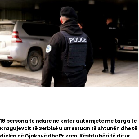
16 persona të ndarë në katër automjete me targa të
Kragujevcit të Serbisë u arrestuan të shtunën dhe të
dielën në Gjakovë dhe Prizren. Kështu bëri të ditur