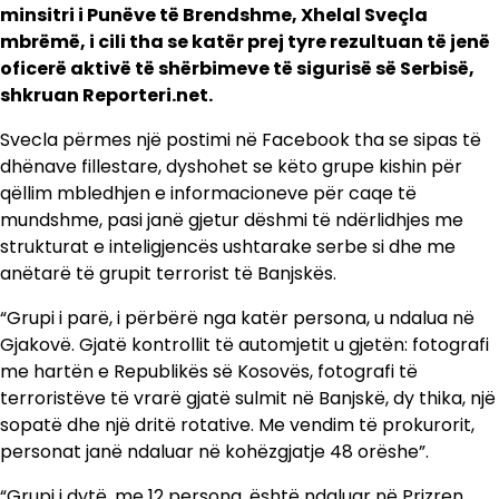
minsitri i Punëve të Brendshme, Xhelal Sveçla
mbrëmë, i cili tha se katër prej tyre rezultuan të jenë
oficerë aktivë të shërbimeve të sigurisë së Serbisë,
shkruan Reporteri.net.
Svecla përmes një postimi në Facebook tha se sipas të
dhënave fillestare, dyshohet se këto grupe kishin për
qëllim mbledhjen e informacioneve për caqe të
mundshme, pasi janë gjetur dëshmi të ndërlidhjes me
strukturat e inteligjencës ushtarake serbe si dhe me
anëtarë të grupit terrorist të Banjskës.
“Grupi i parë, i përbërë nga katër persona, u ndalua në
Gjakovë. Gjatë kontrollit të automjetit u gjetën: fotografi
me hartën e Republikës së Kosovës, fotografi të
terroristëve të vrarë gjatë sulmit në Banjskë, dy thika, një
sopatë dhe një dritë rotative. Me vendim të prokurorit,
personat janë ndaluar në kohëzgjatje 48 orëshe”.
“Grupi i dytë, me 12 persona, është ndaluar në Prizren,