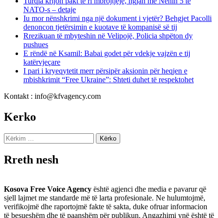
Turqia krijon pakt të ri mbrojtjeje, ngjan me Nenin 5 të
NATO-s – detaje
Iu mor nënshkrimi nga një dokument i vjetër? Behgjet Pacolli
denoncon tjetërsimin e kuotave të kompanisë së tij
Rrezikuan të mbyteshin në Velipojë, Policia shpëton dy
pushues
E rëndë në Ksamil: Babai godet për vdekje vajzën e tij
katërvjeçare
I pari i kryeqytetit merr përsipër aksionin për heqjen e
mbishkrimit “Free Ukraine”: Shteti duhet të respektohet
Kontakt : info@kfvagency.com
Kerko
Kërko
për:
Rreth nesh
Kosova Free Voice Agency
është agjenci dhe media e pavarur që
sjell lajmet me standarde më të larta profesionale. Ne hulumtojmë,
verifikojmë dhe raportojmë fakte të sakta, duke ofruar informacion
të besueshëm dhe të paanshëm për publikun. Angazhimi ynë është të