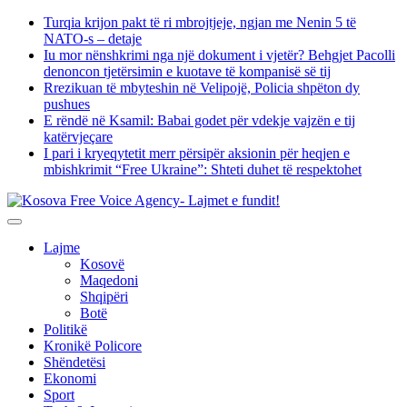
Skip
Turqia krijon pakt të ri mbrojtjeje, ngjan me Nenin 5 të
to
NATO-s – detaje
content
Iu mor nënshkrimi nga një dokument i vjetër? Behgjet Pacolli
denoncon tjetërsimin e kuotave të kompanisë së tij
Rrezikuan të mbyteshin në Velipojë, Policia shpëton dy
pushues
E rëndë në Ksamil: Babai godet për vdekje vajzën e tij
katërvjeçare
I pari i kryeqytetit merr përsipër aksionin për heqjen e
mbishkrimit “Free Ukraine”: Shteti duhet të respektohet
Lajme
Kosovë
Maqedoni
Shqipëri
Botë
Politikë
Kronikë Policore
Shëndetësi
Ekonomi
Sport