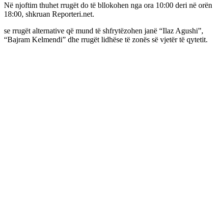
Në njoftim thuhet rrugët do të bllokohen nga ora 10:00 deri në orën
18:00, shkruan Reporteri.net.
se rrugët alternative që mund të shfrytëzohen janë “Ilaz Agushi”,
“Bajram Kelmendi” dhe rrugët lidhëse të zonës së vjetër të qytetit.