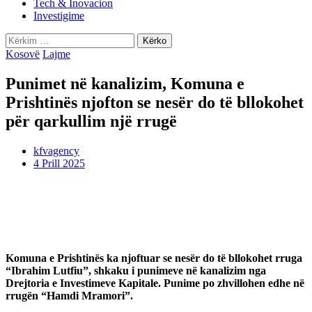
Tech & Inovacion
Investigime
Kërko
për:
Kosovë
Lajme
Punimet në kanalizim, Komuna e
Prishtinës njofton se nesër do të bllokohet
për qarkullim një rrugë
kfvagency
4 Prill 2025
Komuna e Prishtinës ka njoftuar se nesër do të bllokohet rruga
“Ibrahim Lutfiu”, shkaku i punimeve në kanalizim nga
Drejtoria e Investimeve Kapitale. Punime po zhvillohen edhe në
rrugën “Hamdi Mramori”.