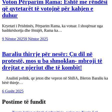
Voton Përparim Rama: Është me rëndësi
që qytetarët të votojnë për kahjen e
duhur
Kryetari i Prishtinës, Përparim Rama, ka votuar. I shoqëruar nga
bashkëshortja dhe fëmijët, Rama ka…
9 Nëntor 2025
9 Nëntor 2025
Baraliu thirrje për nesër: Çu dil në
protestë, mos u ba shmoklan- mbroji të
drejtat e njeriut dhe të kombit!
Analisti politik, qe jeton dhe vepron në ShBA, Bleron Baraliu ka
bërë thirrje…
6 Gusht 2025
Postime të fundit