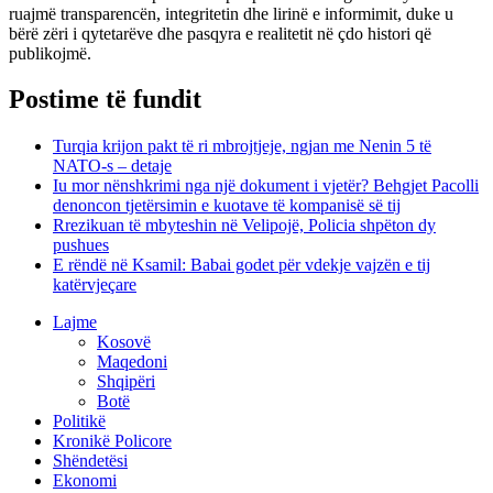
ruajmë transparencën, integritetin dhe lirinë e informimit, duke u
bërë zëri i qytetarëve dhe pasqyra e realitetit në çdo histori që
publikojmë.
Postime të fundit
Turqia krijon pakt të ri mbrojtjeje, ngjan me Nenin 5 të
NATO-s – detaje
Iu mor nënshkrimi nga një dokument i vjetër? Behgjet Pacolli
denoncon tjetërsimin e kuotave të kompanisë së tij
Rrezikuan të mbyteshin në Velipojë, Policia shpëton dy
pushues
E rëndë në Ksamil: Babai godet për vdekje vajzën e tij
katërvjeçare
Lajme
Kosovë
Maqedoni
Shqipëri
Botë
Politikë
Kronikë Policore
Shëndetësi
Ekonomi