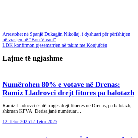
Lëvizje
Arrestohet në Spanjë Dukagjin Nikollaj, i dyshuari për përfshirjen
në vrasjen në “Bon Vivant”
te
LDK konfirmon pjesëmarrjen në takim me Konjufcën
postimet
Lajme të ngjashme
Numërohen 80% e votave në Drenas:
Ramiz Lladrovci drejt fitores pa balotazh
Ramiz Lladrovci është rrugës drejt fitoeres në Drenas, pa balotazh,
shkruan KFVA. Derisa janë numëruar…
12 Tetor 2025
12 Tetor 2025