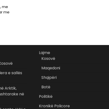
a, me
uar me
Lajme
Kosovë
 Kosovë
Maqedoni
era e sallës
Shqipëri
Botë
ë Arktik,
 ushtarake në
Politikë
Kronikë Policore