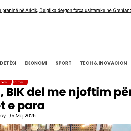
ë në Arktik, Belgjika dërgon forca ushtarake në Grenlandë
Opoz
DETËSI
EKONOMI
SPORT
TECH & INOVACION
sovë
Lajme
, BIK del me njoftim pë
et e para
ncy
15 Maj 2025