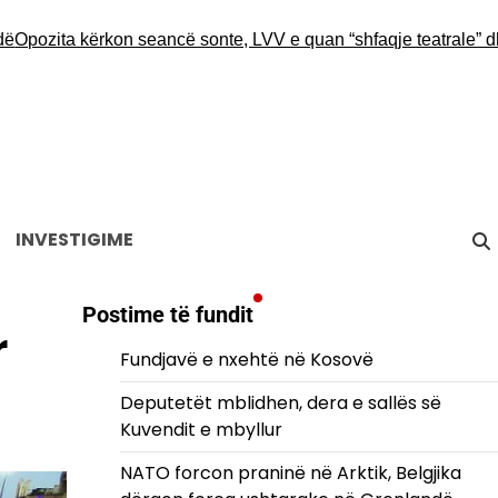
ita kërkon seancë sonte, LVV e quan “shfaqje teatrale” dhe ins
INVESTIGIME
Postime të fundit
r
Fundjavë e nxehtë në Kosovë
Deputetët mblidhen, dera e sallës së
Kuvendit e mbyllur
NATO forcon praninë në Arktik, Belgjika