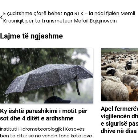
E çuditshme çfarë bëhet nga RTK – ia ndal fjalën Memli
Lëvizje
Krasniqit për ta transmetuar Mefail Bajqinovcin
te
Lajme të ngjashme
postimet
Apel fermerëv
Ky është parashikimi i motit për
vigjilencën d
sot dhe 4 ditët e ardhshme
e sigurisë pa
Instituti Hidrometeorologjik i Kosovës
dhive në dis
bën të ditur se në vendin tonë këtë javë