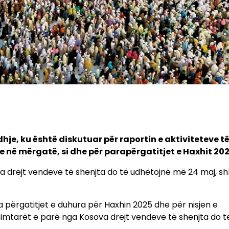
je, ku është diskutuar për raportin e aktiviteteve t
në mërgatë, si dhe për parapërgatitjet e Haxhit 202
va drejt vendeve të shenjta do të udhëtojnë më 24 maj, s
a përgatitjet e duhura për Haxhin 2025 dhe për nisjen e
esimtarët e parë nga Kosova drejt vendeve të shenjta do t