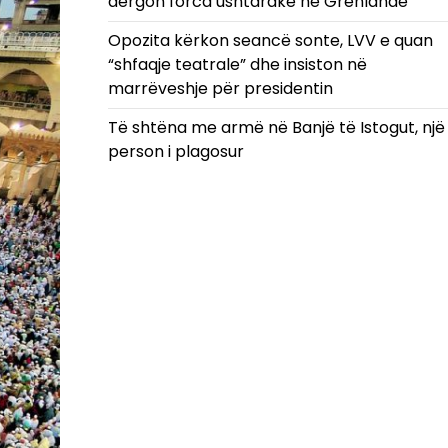
dërgon forca ushtarake në Grenlandë
Opozita kërkon seancë sonte, LVV e quan
“shfaqje teatrale” dhe insiston në
marrëveshje për presidentin
Të shtëna me armë në Banjë të Istogut, një
person i plagosur