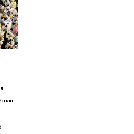
ë
5.
hkruan
ë