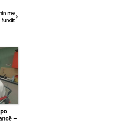
imin me
 fundit
 po
rancë –