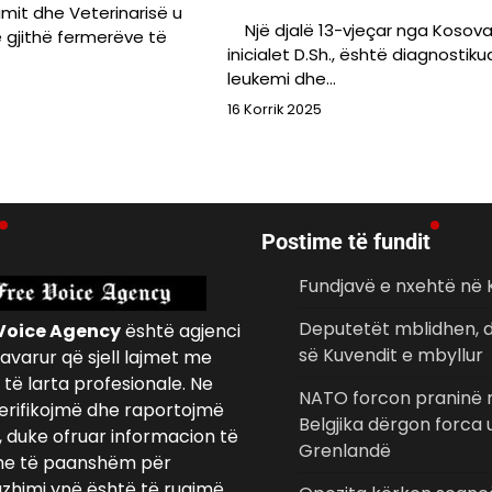
imit dhe Veterinarisë u
Një djalë 13-vjeçar nga Kosov
të gjithë fermerëve të
inicialet D.Sh., është diagnostik
leukemi dhe…
16 Korrik 2025
Postime të fundit
Fundjavë e nxehtë në
Deputetët mblidhen, d
Voice Agency
është agjenci
së Kuvendit e mbyllur
avarur që sjell lajmet me
të larta profesionale. Ne
NATO forcon praninë n
erifikojmë dhe raportojmë
Belgjika dërgon forca
, duke ofruar informacion të
Grenlandë
e të paanshëm për
azhimi ynë është të ruajmë