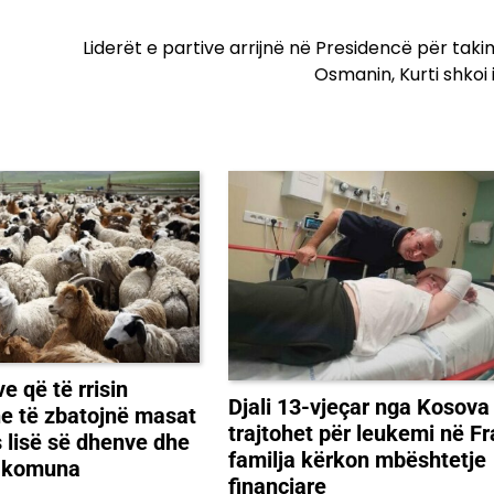
Liderët e partive arrijnë në Presidencë për tak
Osmanin, Kurti shkoi i
e që të rrisin
Djali 13-vjeçar nga Kosova
he të zbatojnë masat
trajtohet për leukemi në F
s lisë së dhenve dhe
familja kërkon mbështetje
a komuna
financiare