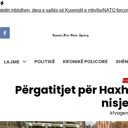
Skip
to
blidhen, dera e sallës së Kuvendit e mbyllur
NATO forcon pranin
content
POLITIKË
KRONIKË POLICORE
SHËN
LAJME
Ko
Përgatitjet për Haxh
nisj
kfvage