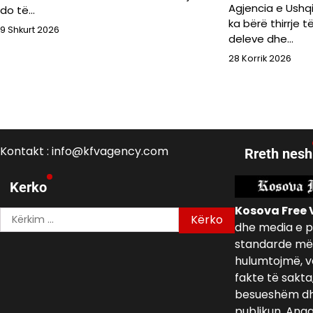
Agjencia e Ushq
do të…
ka bërë thirrje 
9 Shkurt 2026
deleve dhe…
28 Korrik 2026
Kontakt : info@kfvagency.com
Rreth nesh
Kerko
Kosova Free 
Kërko
dhe media e p
për:
standarde më 
hulumtojmë, v
fakte të sakta
besueshëm dh
publikun. Ang