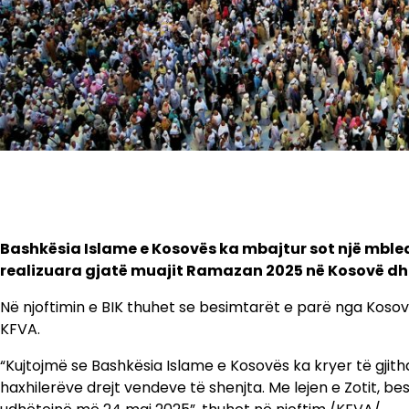
Bashkësia Islame e Kosovës ka mbajtur sot një mbledh
realizuara gjatë muajit Ramazan 2025 në Kosovë dhe 
Në njoftimin e BIK thuhet se besimtarët e parë nga Koso
KFVA.
“Kujtojmë se Bashkësia Islame e Kosovës ka kryer të gjith
haxhilerëve drejt vendeve të shenjta. Me lejen e Zotit, b