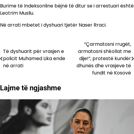
Burime të Indeksonline bëjnë të ditur se i arrestuari është
Leotrim Musliu.
Në arrati mbetet i dyshuari tjetër Naser Rraci.
“Çarmatosni rrugët,
Lëvizje
Të dyshuarit për vrasjen e
armatosni shkollat me
te
policit Muhamed Lika ende
dije!”, protestë kundër
në arrati
dhunës dhe vrasjeve të
postimet
fundit në Kosovë
Lajme të ngjashme