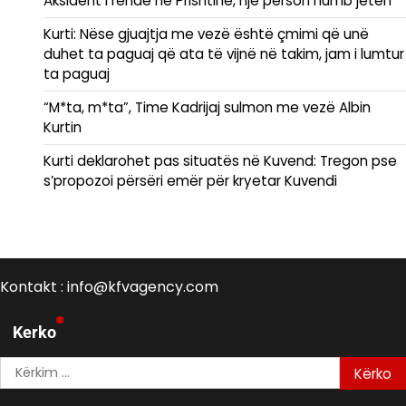
Aksident i rëndë në Prishtinë, një person humb jetën
Kurti: Nëse gjuajtja me vezë është çmimi që unë
duhet ta paguaj që ata të vijnë në takim, jam i lumtur
ta paguaj
“M*ta, m*ta”, Time Kadrijaj sulmon me vezë Albin
Kurtin
Kurti deklarohet pas situatës në Kuvend: Tregon pse
s’propozoi përsëri emër për kryetar Kuvendi
Kontakt : info@kfvagency.com
Kerko
Kërko
për: