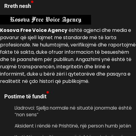
Rreth nesh
Kosova Free Voice Agency
është agjenci dhe media e
pavarur që sjell lajmet me standarde më të larta
profesionale. Ne hulumtojmë, verifikojmë dhe raportojmë
fakte të sakta, duke ofruar informacion të besueshëm
dhe të paanshëm për publikun. Angazhimi ynë është të
ruajmë transparencën, integritetin dhe lirinë e
informimit, duke u bërë zëri i qytetarëve dhe pasqyra e
realitetit në çdo histori që publikojmë.
Postime të fundit
Lladrovci: Sjellja normale në situatë jonormale është
“non sens”
Aksident i rëndë në Prishtinë, një person humb jetën