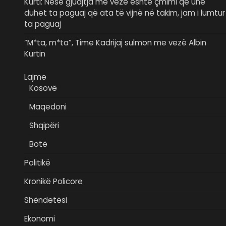
Kurti: Nëse gjuajtja me vezë është çmimi që unë
duhet ta paguaj që ata të vijnë në takim, jam i lumtur
ta paguaj
“M*ta, m*ta”, Time Kadrijaj sulmon me vezë Albin
Kurtin
Lajme
Kosovë
Maqedoni
Shqipëri
Botë
Politikë
Kronikë Policore
Shëndetësi
Ekonomi