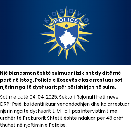
Një biznesmen është sulmuar fizikisht dy ditë më
parë në Istog. Policia e Kosovës e ka arrestuar sot
njërin nga të dyshuarit për përfshirjen në sulm.
Sot me datë 04. 04. 2025, Sektori Rajonal i Hetimeve
DRP-Pejë, ka identifikuar vendndodhjen dhe ka arrestuar
njërin nga te dyshuarit L. M. i cili pas intervistimit me
urdhër të Prokurorit Shtetit është ndaluar për 48 orë”
thuhet në njoftimin e Policisë.