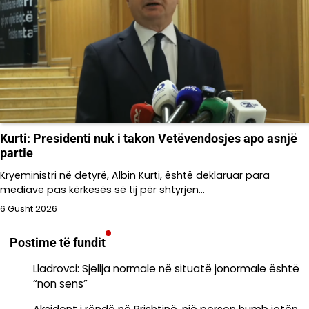
Kurti: Presidenti nuk i takon Vetëvendosjes apo asnjë
partie
Kryeministri në detyrë, Albin Kurti, është deklaruar para
mediave pas kërkesës së tij për shtyrjen…
6 Gusht 2026
Postime të fundit
Lladrovci: Sjellja normale në situatë jonormale është
“non sens”