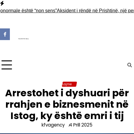
Skip
to
rmale është “non sens”
Aksident i rëndë në Prishtinë, një person
content
Lajme
Arrestohet i dyshuari për
rrahjen e biznesmenit në
Istog, ky është emri i tij
kfvagency
4 Prill 2025