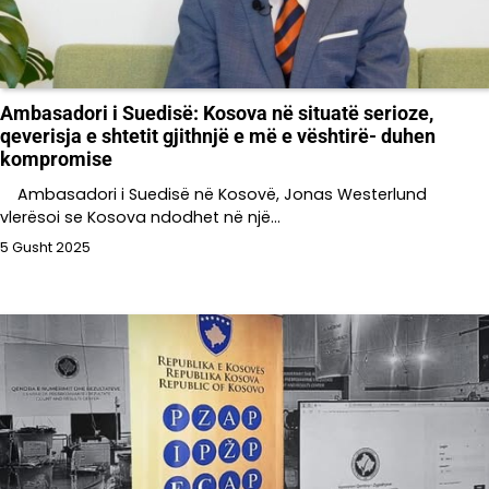
Ambasadori i Suedisë: Kosova në situatë serioze,
qeverisja e shtetit gjithnjë e më e vështirë- duhen
kompromise
Ambasadori i Suedisë në Kosovë, Jonas Westerlund
vlerësoi se Kosova ndodhet në një…
5 Gusht 2025