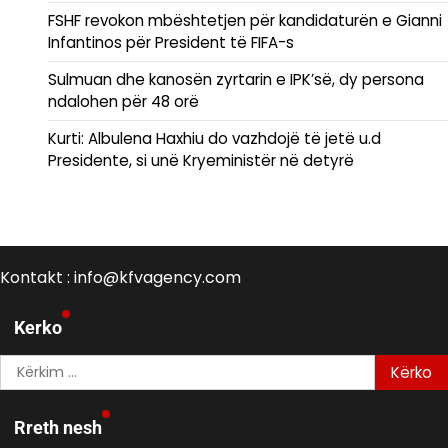
FSHF revokon mbështetjen për kandidaturën e Gianni
Infantinos për President të FIFA-s
Sulmuan dhe kanosën zyrtarin e IPK’së, dy persona
ndalohen për 48 orë
Kurti: Albulena Haxhiu do vazhdojë të jetë u.d
Presidente, si unë Kryeministër në detyrë
Kontakt : info@kfvagency.com
Kerko
Kërko
për:
Rreth nesh