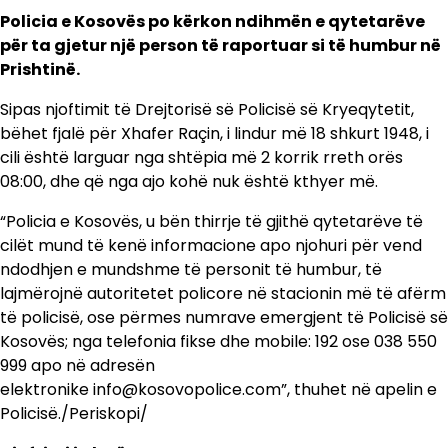
Policia e Kosovës po kërkon ndihmën e qytetarëve
për ta gjetur një person të raportuar si të humbur në
Prishtinë.
Sipas njoftimit të Drejtorisë së Policisë së Kryeqytetit,
bëhet fjalë për Xhafer Raçin, i lindur më 18 shkurt 1948, i
cili është larguar nga shtëpia më 2 korrik rreth orës
08:00, dhe që nga ajo kohë nuk është kthyer më.
“Policia e Kosovës, u bën thirrje të gjithë qytetarëve të
cilët mund të kenë informacione apo njohuri për vend
ndodhjen e mundshme të personit të humbur, të
lajmërojnë autoritetet policore në stacionin më të afërm
të policisë, ose përmes numrave emergjent të Policisë së
Kosovës; nga telefonia fikse dhe mobile: 192 ose 038 550
999 apo në adresën
elektronike info@kosovopolice.com”, thuhet në apelin e
Policisë./Periskopi/