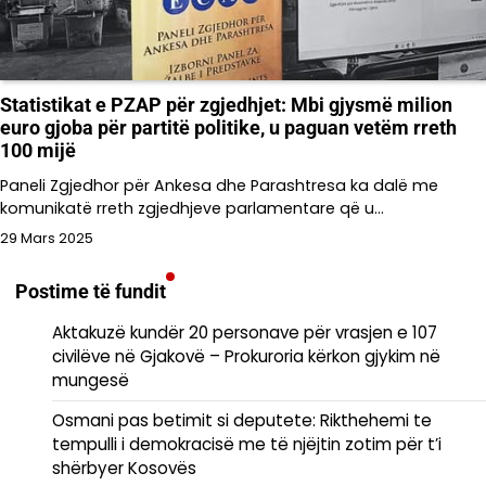
Statistikat e PZAP për zgjedhjet: Mbi gjysmë milion
euro gjoba për partitë politike, u paguan vetëm rreth
100 mijë
Paneli Zgjedhor për Ankesa dhe Parashtresa ka dalë me
komunikatë rreth zgjedhjeve parlamentare që u…
29 Mars 2025
Postime të fundit
Aktakuzë kundër 20 personave për vrasjen e 107
civilëve në Gjakovë – Prokuroria kërkon gjykim në
mungesë
Osmani pas betimit si deputete: Rikthehemi te
tempulli i demokracisë me të njëjtin zotim për t’i
shërbyer Kosovës