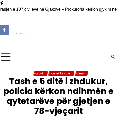
Skip
to
en e 107 civilëve në Gjakovë – Prokuroria kërkon gjykim në mu
content
Kosovë
Kronikë Policore
Lajme
Tash e 5 ditë i zhdukur,
policia kërkon ndihmën e
qytetarëve për gjetjen e
78-vjeçarit