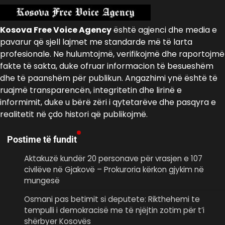
Kosova Free Voice Agency
është agjenci dhe media e
pavarur që sjell lajmet me standarde më të larta
profesionale. Ne hulumtojmë, verifikojmë dhe raportojmë
fakte të sakta, duke ofruar informacion të besueshëm
dhe të paanshëm për publikun. Angazhimi ynë është të
ruajmë transparencën, integritetin dhe lirinë e
informimit, duke u bërë zëri i qytetarëve dhe pasqyra e
realitetit në çdo histori që publikojmë.
Postime të fundit
Aktakuzë kundër 20 personave për vrasjen e 107
civilëve në Gjakovë – Prokuroria kërkon gjykim në
mungesë
Osmani pas betimit si deputete: Rikthehemi te
tempulli i demokracisë me të njëjtin zotim për t’i
shërbyer Kosovës