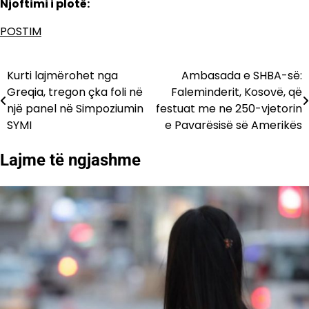
Njoftimi i plotë:
POSTIM
Kurti lajmërohet nga
Ambasada e SHBA-së:
Lëvizje
Greqia, tregon çka foli në
Faleminderit, Kosovë, që
te
një panel në Simpoziumin
festuat me ne 250-vjetorin
SYMI
e Pavarësisë së Amerikës
postimet
Lajme të ngjashme