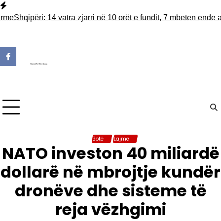
Skip
to
me
Shqipëri: 14 vatra zjarri në 10 orët e fundit, 7 mbeten ende akt
content
Botë
Lajme
NATO investon 40 miliardë
dollarë në mbrojtje kundër
dronëve dhe sisteme të
reja vëzhgimi