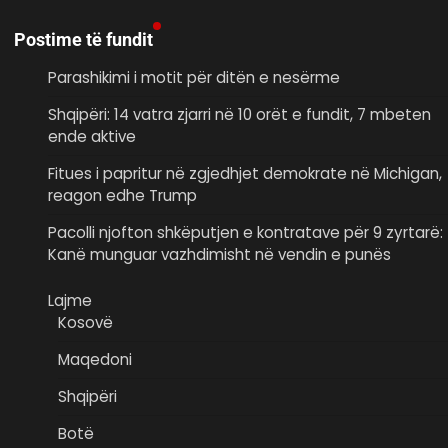
Postime të fundit
Parashikimi i motit për ditën e nesërme
Shqipëri: 14 vatra zjarri në 10 orët e fundit, 7 mbeten
ende aktive
Fitues i papritur në zgjedhjet demokrate në Michigan,
reagon edhe Trump
Pacolli njofton shkëputjen e kontratave për 9 zyrtarë:
Kanë munguar vazhdimisht në vendin e punës
Lajme
Kosovë
Maqedoni
Shqipëri
Botë