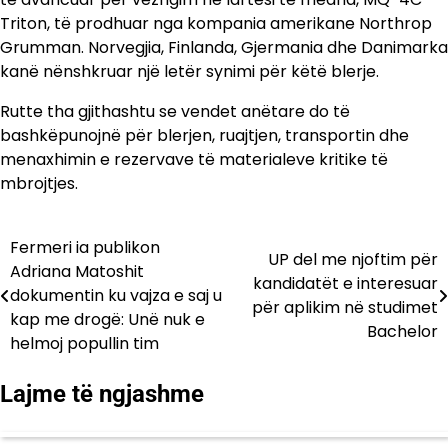
Triton, të prodhuar nga kompania amerikane Northrop
Grumman. Norvegjia, Finlanda, Gjermania dhe Danimarka
kanë nënshkruar një letër synimi për këtë blerje.
Rutte tha gjithashtu se vendet anëtare do të
bashkëpunojnë për blerjen, ruajtjen, transportin dhe
menaxhimin e rezervave të materialeve kritike të
mbrojtjes.
Fermeri ia publikon
Lëvizje
UP del me njoftim për
Adriana Matoshit
kandidatët e interesuar
te
dokumentin ku vajza e saj u
për aplikim në studimet
kap me drogë: Unë nuk e
postimet
Bachelor
helmoj popullin tim
Lajme të ngjashme