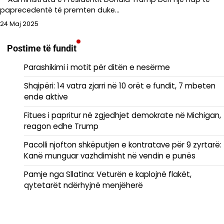
paprecedentë të premten duke…
24 Maj 2025
Postime të fundit
Parashikimi i motit për ditën e nesërme
Shqipëri: 14 vatra zjarri në 10 orët e fundit, 7 mbeten
ende aktive
Fitues i papritur në zgjedhjet demokrate në Michigan,
reagon edhe Trump
Pacolli njofton shkëputjen e kontratave për 9 zyrtarë:
Kanë munguar vazhdimisht në vendin e punës
Pamje nga Sllatina: Veturën e kaplojnë flakët,
qytetarët ndërhyjnë menjëherë