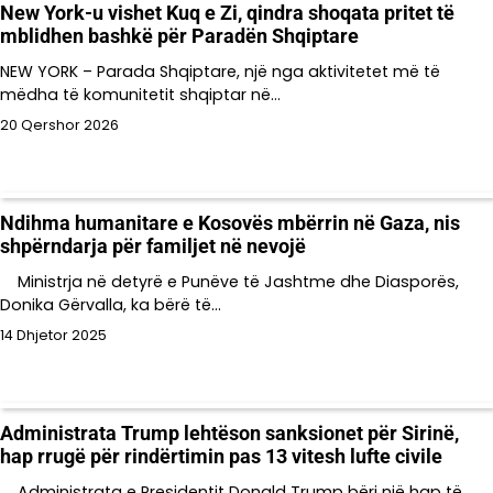
New York-u vishet Kuq e Zi, qindra shoqata pritet të
mblidhen bashkë për Paradën Shqiptare
NEW YORK – Parada Shqiptare, një nga aktivitetet më të
mëdha të komunitetit shqiptar në…
20 Qershor 2026
Ndihma humanitare e Kosovës mbërrin në Gaza, nis
shpërndarja për familjet në nevojë
Ministrja në detyrë e Punëve të Jashtme dhe Diasporës,
Donika Gërvalla, ka bërë të…
14 Dhjetor 2025
Administrata Trump lehtëson sanksionet për Sirinë,
hap rrugë për rindërtimin pas 13 vitesh lufte civile
Administrata e Presidentit Donald Trump bëri një hap të