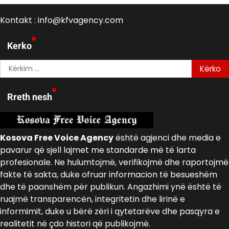
Kontakt : info@kfvagency.com
Kerko
Kërko
për:
Rreth nesh
Kosova Free Voice Agency
është agjenci dhe media e
pavarur që sjell lajmet me standarde më të larta
profesionale. Ne hulumtojmë, verifikojmë dhe raportojmë
fakte të sakta, duke ofruar informacion të besueshëm
dhe të paanshëm për publikun. Angazhimi ynë është të
ruajmë transparencën, integritetin dhe lirinë e
informimit, duke u bërë zëri i qytetarëve dhe pasqyra e
realitetit në çdo histori që publikojmë.