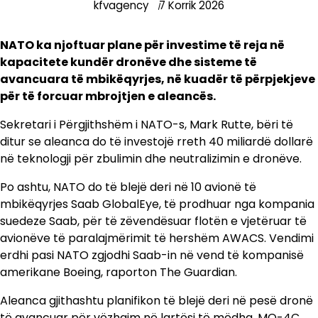
kfvagency
7 Korrik 2026
NATO ka njoftuar plane për investime të reja në
kapacitete kundër dronëve dhe sisteme të
avancuara të mbikëqyrjes, në kuadër të përpjekjeve
për të forcuar mbrojtjen e aleancës.
Sekretari i Përgjithshëm i NATO-s, Mark Rutte, bëri të
ditur se aleanca do të investojë rreth 40 miliardë dollarë
në teknologji për zbulimin dhe neutralizimin e dronëve.
Po ashtu, NATO do të blejë deri në 10 avionë të
mbikëqyrjes Saab GlobalEye, të prodhuar nga kompania
suedeze Saab, për të zëvendësuar flotën e vjetëruar të
avionëve të paralajmërimit të hershëm AWACS. Vendimi
erdhi pasi NATO zgjodhi Saab-in në vend të kompanisë
amerikane Boeing, raporton The Guardian.
Aleanca gjithashtu planifikon të blejë deri në pesë dronë
të avancuar për vëzhgim në lartësi të mëdha, MQ-4C