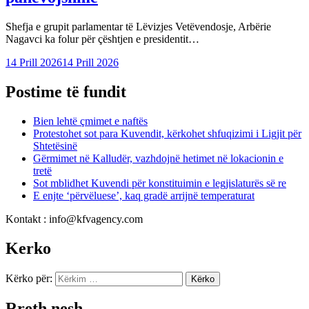
Shefja e grupit parlamentar të Lëvizjes Vetëvendosje, Arbërie
Nagavci ka folur për çështjen e presidentit…
14 Prill 2026
14 Prill 2026
Postime të fundit
Bien lehtë çmimet e naftës
Protestohet sot para Kuvendit, kërkohet shfuqizimi i Ligjit për
Shtetësinë
Gërmimet në Kalludër, vazhdojnë hetimet në lokacionin e
tretë
Sot mblidhet Kuvendi për konstituimin e legjislaturës së re
E enjte ‘përvëluese’, kaq gradë arrijnë temperaturat
Kontakt : info@kfvagency.com
Kerko
Kërko për:
Rreth nesh