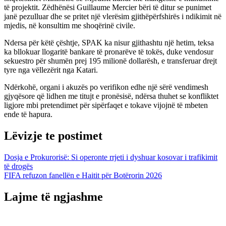
të projektit. Zëdhënësi Guillaume Mercier bëri të ditur se punimet
janë pezulluar dhe se pritet një vlerësim gjithëpërfshirës i ndikimit në
mjedis, në konsultim me shoqërinë civile.
Ndersa për këtë çështje, SPAK ka nisur gjithashtu një hetim, teksa
ka bllokuar llogaritë bankare të pronarëve të tokës, duke vendosur
sekuestro për shumën prej 195 milionë dollarësh, e transferuar drejt
tyre nga vëllezërit nga Katari.
Ndërkohë, organi i akuzës po verifikon edhe një sërë vendimesh
gjyqësore që lidhen me titujt e pronësisë, ndërsa thuhet se konfliktet
ligjore mbi pretendimet për sipërfaqet e tokave vijojnë të mbeten
ende të hapura.
Lëvizje te postimet
Dosja e Prokurorisë: Si operonte rrjeti i dyshuar kosovar i trafikimit
të drogës
FIFA refuzon fanellën e Haitit për Botërorin 2026
Lajme të ngjashme