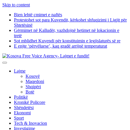
Skip to content
Bien lehtë çmimet e naftës
Protestohet sot para Kuvendit, kërkohet shfuqizimi i Ligjit për
Shtetësinë
Gërmimet në Kalludër, vazhdojnë hetimet në lokacionin e
tretë
Sot mblidhet Kuvendi për konstituimin e legjislaturës së re
E enjte ‘përvëluese’, kaq gradë arrijnë temperaturat
Lajme
Kosovë
Maqedoni
Shqipëri
Botë
Politikë
Kronikë Policore
Shëndetësi
Ekonomi
Sport
Tech & Inovacion
Investigime