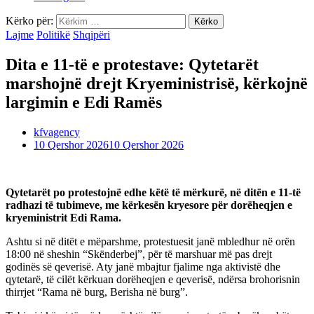
Kërko për:
Lajme
Politikë
Shqipëri
Dita e 11-të e protestave: Qytetarët
marshojnë drejt Kryeministrisë, kërkojnë
largimin e Edi Ramës
kfvagency
10 Qershor 2026
10 Qershor 2026
Qytetarët po protestojnë edhe këtë të mërkurë, në ditën e 11-të
radhazi të tubimeve, me kërkesën kryesore për dorëheqjen e
kryeministrit Edi Rama.
Ashtu si në ditët e mëparshme, protestuesit janë mbledhur në orën
18:00 në sheshin “Skënderbej”, për të marshuar më pas drejt
godinës së qeverisë. Aty janë mbajtur fjalime nga aktivistë dhe
qytetarë, të cilët kërkuan dorëheqjen e qeverisë, ndërsa brohorisnin
thirrjet “Rama në burg, Berisha në burg”.