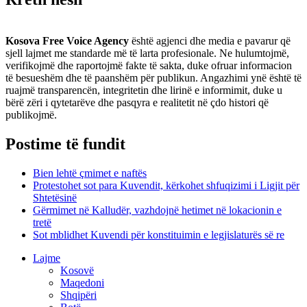
Kosova Free Voice Agency
është agjenci dhe media e pavarur që
sjell lajmet me standarde më të larta profesionale. Ne hulumtojmë,
verifikojmë dhe raportojmë fakte të sakta, duke ofruar informacion
të besueshëm dhe të paanshëm për publikun. Angazhimi ynë është të
ruajmë transparencën, integritetin dhe lirinë e informimit, duke u
bërë zëri i qytetarëve dhe pasqyra e realitetit në çdo histori që
publikojmë.
Postime të fundit
Bien lehtë çmimet e naftës
Protestohet sot para Kuvendit, kërkohet shfuqizimi i Ligjit për
Shtetësinë
Gërmimet në Kalludër, vazhdojnë hetimet në lokacionin e
tretë
Sot mblidhet Kuvendi për konstituimin e legjislaturës së re
Lajme
Kosovë
Maqedoni
Shqipëri