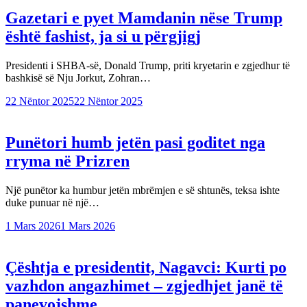
Gazetari e pyet Mamdanin nëse Trump
është fashist, ja si u përgjigj
Presidenti i SHBA-së, Donald Trump, priti kryetarin e zgjedhur të
bashkisë së Nju Jorkut, Zohran…
22 Nëntor 2025
22 Nëntor 2025
Punëtori humb jetën pasi goditet nga
rryma në Prizren
Një punëtor ka humbur jetën mbrëmjen e së shtunës, teksa ishte
duke punuar në një…
1 Mars 2026
1 Mars 2026
Çështja e presidentit, Nagavci: Kurti po
vazhdon angazhimet – zgjedhjet janë të
panevojshme