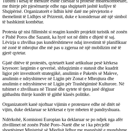
Tubimi i kësaj të mërkure është cilësuar si protestë mbarëkombëtare,
me thirrje për pjesëmarrje edhe nga shqiptarët jashtë kufijve të
Shqipërisë. Organizatorët e lidhin këtë datë me përvjetorin e
themelimit të Lidhjes së Prizrenit, duke e konsideruar atë një simbol
të bashkimit kombëtar.
Protesta që nisi fillimisht si reagim kundër projektit turistik në zonën
e Pishë Poros dhe Sazanit, ka hyrë sot në ditën e dhjetë të saj.
Lëvizja u zhvillua pas kundërshtimeve ndaj investimit të planifikuar
në zonë të mbrojtur dhe më pas u zgjerua në një mobilizim më të
gjerë qytetar.
Gjatë ditëve të protestës, qytetarët kanë artikuluar pesë kërkesa
kryesore: largimin e qeverisë, shfuqizimin e statusit dhe kuadrit
ligjor për investitorët strategjikë, anulimin e Paketës së Maleve,
anulimin e ndryshimeve në Ligjin për Zonat e Mbrojtura dhe
anulimin e ndryshimeve në Ligjin për Trashëgiminë Kulturore. Në
tubimet e zhvilluara në Tiranë dhe qytete të tjera janë dëgjuar
gjithashtu thirrje kundër të gjithë klasës politike.
Organizatorët kanë njoftuar vijimin e protestave edhe në ditët në
vijim, duke deklaruar se kërkesat e tyre mbeten të pandryshuara.
Ndërkohë, Komisioni Europian ka deklaruar se po ndjek nga afër
zhvillimet në zonën Pishë Poro–Nartë dhe se i ka përcjellë
shqetësimet Ministrisë së Mjedisit lidhur me mangësitë e mundshme