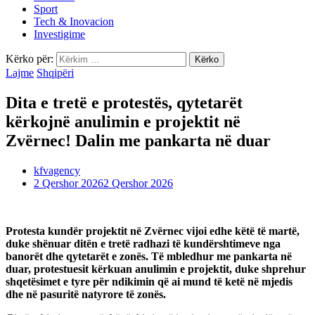
Sport
Tech & Inovacion
Investigime
Kërko për:
Lajme
Shqipëri
Dita e tretë e protestës, qytetarët
kërkojnë anulimin e projektit në
Zvërnec! Dalin me pankarta në duar
kfvagency
2 Qershor 2026
2 Qershor 2026
Protesta kundër projektit në Zvërnec vijoi edhe këtë të martë,
duke shënuar ditën e tretë radhazi të kundërshtimeve nga
banorët dhe qytetarët e zonës. Të mbledhur me pankarta në
duar, protestuesit kërkuan anulimin e projektit, duke shprehur
shqetësimet e tyre për ndikimin që ai mund të ketë në mjedis
dhe në pasuritë natyrore të zonës.