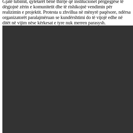
Gjatë tubimit, qytetarët bënë thirrje që institucionet përgjegjëse të
dëgjojnë zërin e komunitetit dhe të rishikojnë vendimin për
realizimin e projektit. Protesta u zhvillua në mënyrë paqësore, ndërsa
organizatorët paralajmëruan se kundërshtimi do të vijojë edhe në
ditët në vijim nëse kërkesat e tyre nuk merren parasysh.