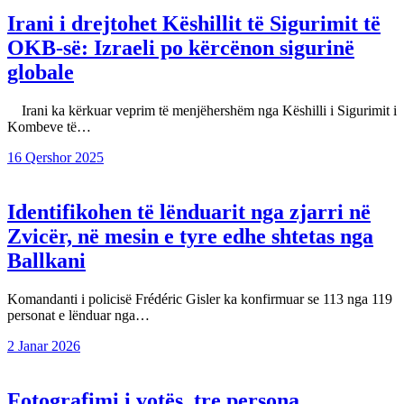
Irani i drejtohet Këshillit të Sigurimit të
OKB-së: Izraeli po kërcënon sigurinë
globale
Irani ka kërkuar veprim të menjëhershëm nga Këshilli i Sigurimit i
Kombeve të…
16 Qershor 2025
Identifikohen të lënduarit nga zjarri në
Zvicër, në mesin e tyre edhe shtetas nga
Ballkani
Komandanti i policisë Frédéric Gisler ka konfirmuar se 113 nga 119
personat e lënduar nga…
2 Janar 2026
Fotografimi i votës, tre persona