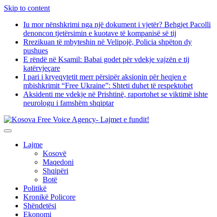
Skip to content
Iu mor nënshkrimi nga një dokument i vjetër? Behgjet Pacolli
denoncon tjetërsimin e kuotave të kompanisë së tij
Rrezikuan të mbyteshin në Velipojë, Policia shpëton dy
pushues
E rëndë në Ksamil: Babai godet për vdekje vajzën e tij
katërvjeçare
I pari i kryeqytetit merr përsipër aksionin për heqjen e
mbishkrimit “Free Ukraine”: Shteti duhet të respektohet
Aksidenti me vdekje në Prishtinë, raportohet se viktimë ishte
neurologu i famshëm shqiptar
Lajme
Kosovë
Maqedoni
Shqipëri
Botë
Politikë
Kronikë Policore
Shëndetësi
Ekonomi