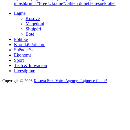
mbishkrimit “Free Ukraine”: Shteti duhet të respektohet
Lajme
Kosovë
Maqedoni
Shqipëri
Botë
Politikë
Kronikë Policore
Shëndetësi
Ekonomi
Sport
Tech & Inovacion
Investigime