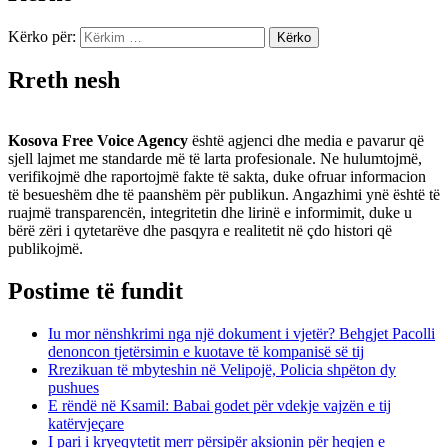
Kërko për:
Rreth nesh
Kosova Free Voice Agency
është agjenci dhe media e pavarur që
sjell lajmet me standarde më të larta profesionale. Ne hulumtojmë,
verifikojmë dhe raportojmë fakte të sakta, duke ofruar informacion
të besueshëm dhe të paanshëm për publikun. Angazhimi ynë është të
ruajmë transparencën, integritetin dhe lirinë e informimit, duke u
bërë zëri i qytetarëve dhe pasqyra e realitetit në çdo histori që
publikojmë.
Postime të fundit
Iu mor nënshkrimi nga një dokument i vjetër? Behgjet Pacolli
denoncon tjetërsimin e kuotave të kompanisë së tij
Rrezikuan të mbyteshin në Velipojë, Policia shpëton dy
pushues
E rëndë në Ksamil: Babai godet për vdekje vajzën e tij
katërvjeçare
I pari i kryeqytetit merr përsipër aksionin për heqjen e