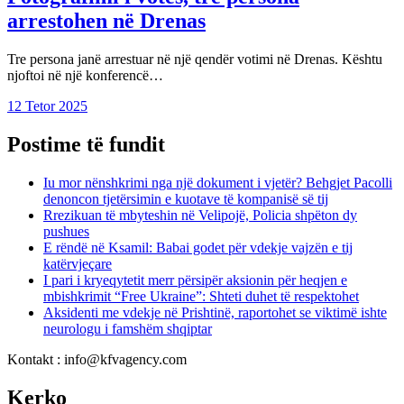
arrestohen në Drenas
Tre persona janë arrestuar në një qendër votimi në Drenas. Kështu
njoftoi në një konferencë…
12 Tetor 2025
Postime të fundit
Iu mor nënshkrimi nga një dokument i vjetër? Behgjet Pacolli
denoncon tjetërsimin e kuotave të kompanisë së tij
Rrezikuan të mbyteshin në Velipojë, Policia shpëton dy
pushues
E rëndë në Ksamil: Babai godet për vdekje vajzën e tij
katërvjeçare
I pari i kryeqytetit merr përsipër aksionin për heqjen e
mbishkrimit “Free Ukraine”: Shteti duhet të respektohet
Aksidenti me vdekje në Prishtinë, raportohet se viktimë ishte
neurologu i famshëm shqiptar
Kontakt : info@kfvagency.com
Kerko