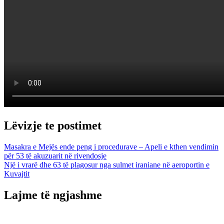
Lëvizje te postimet
Masakra e Mejës ende peng i procedurave – Apeli e kthen vendimin
për 53 të akuzuarit në rivendosje
Një i vrarë dhe 63 të plagosur nga sulmet iraniane në aeroportin e
Kuvajtit
Lajme të ngjashme