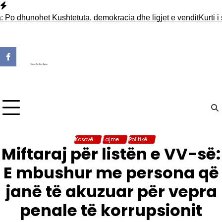
Skip
to
hunohet Kushtetuta, demokracia dhe ligjet e vendit
Kurti i shk
content
Kosovë
Lajme
Politikë
Miftaraj për listën e VV-së:
E mbushur me persona që
janë të akuzuar për vepra
penale të korrupsionit