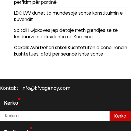
përfitim për partinë
LDK: LVV duhet ta mundësojë sonte konstituimin e
Kuvendit
Spitali i Gjakovës jep detaje rreth gjendjes se të
lënduarve në aksidentin në Korenicë
Cakolli: Avni Dehari shkeli Kushtetutën e cenoi rendin
kushtetues, afati për seancë ishte sonte
Kontakt : info@kfvagency.com
Kerko
Kërko
për: