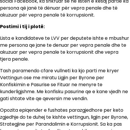
social Facebook, ka shkruar se në listën e kësaj partie ka
persona që janë të dënuar për vepra penale dhe të
akuzuar për vepra penale të korrupsionit.
Postimi i tij i plotë:
Lista e kandidateve te LVV per deputete ishte e mbushur
me persona qe jane te denuar per vepra penale dhe te
akuzuar per vepra penale te korrupsionit dhe vepra
tjera penale.
Tash paramendo cfare vullneti ka kjo parti me kryer
Vettingun ose me miratu Ligjin per Byrone per
Konfiskimin e Pasurise se Fituar ne menyre te
kunderligjshme. Me konfisku pasurine qe e kane vjedh ne
gati shtate vite qe qeversin me vendin.
Opozita epiqender e fushates parazgjedhore per keto
zgjedhje do te duhej te kishte vettingun, ligjin per Byrone,
Strategjine per Parandalimin e Korrupsionit. Sa ka pas