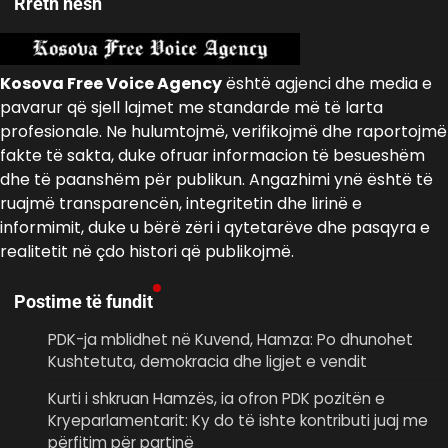
Rreth nesh
Kosova Free Voice Agency
është agjenci dhe media e
pavarur që sjell lajmet me standarde më të larta
profesionale. Ne hulumtojmë, verifikojmë dhe raportojmë
fakte të sakta, duke ofruar informacion të besueshëm
dhe të paanshëm për publikun. Angazhimi ynë është të
ruajmë transparencën, integritetin dhe lirinë e
informimit, duke u bërë zëri i qytetarëve dhe pasqyra e
realitetit në çdo histori që publikojmë.
Postime të fundit
PDK-ja mblidhet në Kuvend, Hamza: Po dhunohet
Kushtetuta, demokracia dhe ligjet e vendit
Kurti i shkruan Hamzës, ia ofron PDK pozitën e
Kryeparlamentarit: Ky do të ishte kontributi juaj me
përfitim për partinë