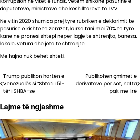
korrupsion ne vitet e fundit, vetem shikone pasurine e
deputeteve, ministrave dhe keshilltareve te LVV.
Ne vitin 2020 shumica prej tyre rubriken e deklarimit te
pasurise e kishte te zbrazet, kurse tani mbi 70% te tyre
kane ne pronesi shtepi neper lagje te shtrenjta, banesa,
lokale, vetura dhe jete te shtrenjte.
Me hajna nuk behet shteti.
Trump publikon hartën e
Publikohen çmimet e
Lëvizje
Venezuelës si “Shteti i 51-
derivateve për sot, nafta
te
të” i SHBA-së
pak më lirë
postimet
Lajme të ngjashme