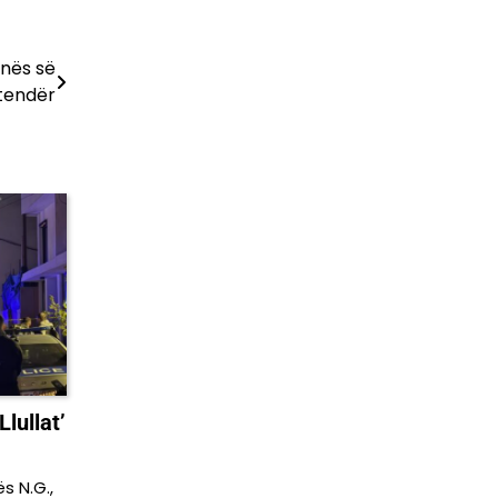
inës së
 tendër
Llullat’
s N.G.,