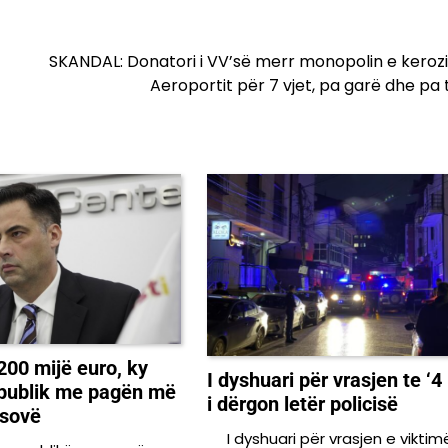
SKANDAL: Donatori i VV’së merr monopolin e keroz
Aeroportit për 7 vjet, pa garë dhe pa
00 mijë euro, ky
I dyshuari për vrasjen te ‘4 
 publik me pagën më
i dërgon letër policisë
osovë
I dyshuari për vrasjen e viktimë