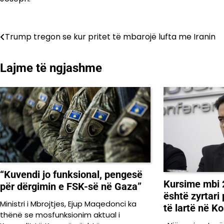
Lëvizje
Trump tregon se kur pritet të mbarojë lufta me Iranin
te
Lajme të ngjashme
postimet
“Kuvendi jo funksional, pengesë
Kursime mbi 2
për dërgimin e FSK-së në Gaza”
është zyrtari
Ministri i Mbrojtjes, Ejup Maqedonci ka
të lartë në K
thënë se mosfunksionim aktual i