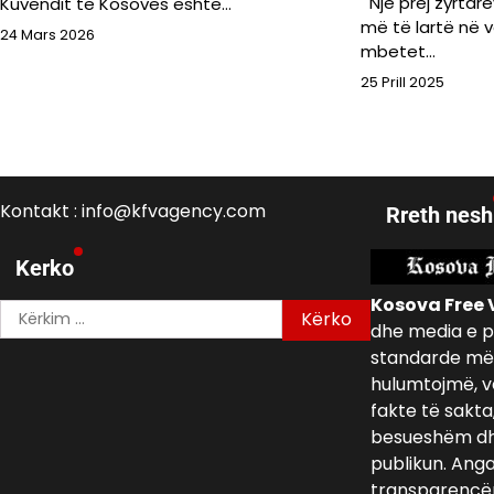
Një prej zyrtar
Kuvendit të Kosovës është…
më të lartë në 
24 Mars 2026
mbetet…
25 Prill 2025
Kontakt : info@kfvagency.com
Rreth nesh
Kerko
Kosova Free 
Kërko
dhe media e p
për:
standarde më 
hulumtojmë, v
fakte të sakta
besueshëm dh
publikun. Ang
transparencën,