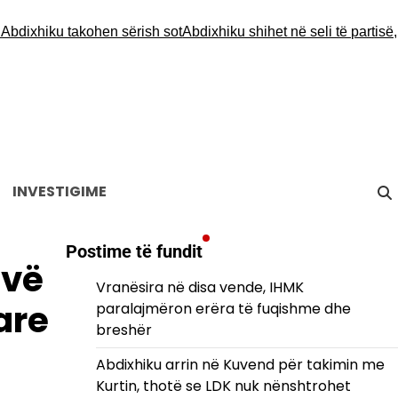
hiku takohen sërish sot
Abdixhiku shihet në seli të partisë, nuk p
INVESTIGIME
Postime të fundit
ovë
Vranësira në disa vende, IHMK
are
paralajmëron erëra të fuqishme dhe
breshër
Abdixhiku arrin në Kuvend për takimin me
Kurtin, thotë se LDK nuk nënshtrohet