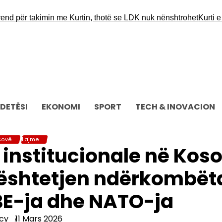
r takimin me Kurtin, thotë se LDK nuk nënshtrohet
Kurti e Abdix
DETËSI
EKONOMI
SPORT
TECH & INOVACION
sovë
Lajme
e institucionale në Kos
ështetjen ndërkombët
BE-ja dhe NATO-ja
cy
11 Mars 2026