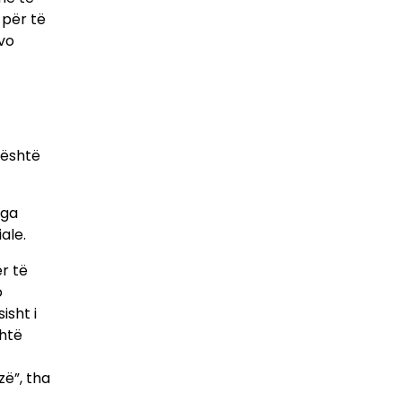
 për të
vo
 është
nga
ale.
ër të
o
isht i
shtë
ë”, tha