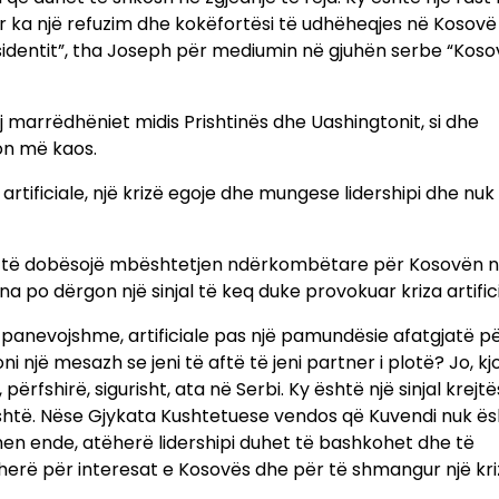
por ka një refuzim dhe kokëfortësi të udhëheqjes në Kosovë
sidentit”, tha Joseph për mediumin në gjuhën serbe “Koso
j marrëdhëniet midis Prishtinës dhe Uashingtonit, si dhe
ron më kaos.
rtificiale, një krizë egoje dhe mungese lidershipi dhe nuk
mund të dobësojë mbështetjen ndërkombëtare për Kosovën 
a po dërgon një sinjal të keq duke provokuar kriza artifici
të panevojshme, artificiale pas një pamundësie afatgjatë p
 një mesazh se jeni të aftë të jeni partner i plotë? Jo, kj
fshirë, sigurisht, ata në Serbi. Ky është një sinjal krejtës
jeshtë. Nëse Gjykata Kushtetuese vendos që Kuvendi nuk ë
en ende, atëherë lidershipi duhet të bashkohet dhe të
erë për interesat e Kosovës dhe për të shmangur një kriz