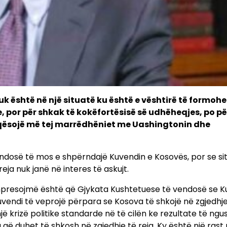
 është në një situatë ku është e vështirë të formohe
, por për shkak të kokëfortësisë së udhëheqjes, po pë
përkeqësojë më tej marrëdhëniet me Uashingtonin dhe
ndosë të mos e shpërndajë Kuvendin e Kosovës, por se si
eja nuk janë në interes të askujt.
shpresojmë është që Gjykata Kushtetuese të vendosë se K
uvendi të veprojë përpara se Kosova të shkojë në zgjedhje
një krizë politike standarde në të cilën ke rezultate të ngu
që duhet të shkosh në zgjedhje të reja. Ky është një rast 