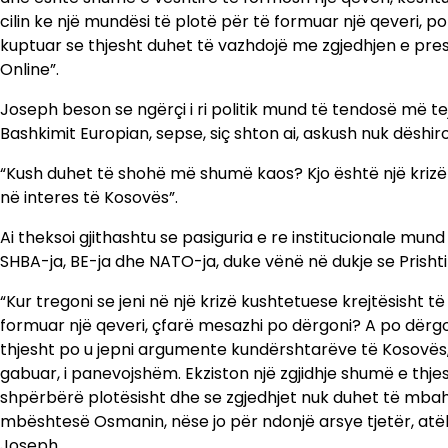
cilin ke një mundësi të plotë për të formuar një qeveri, 
kuptuar se thjesht duhet të vazhdojë me zgjedhjen e pre
Online”.
Joseph beson se ngërçi i ri politik mund të tendosë më te
Bashkimit Europian, sepse, siç shton ai, askush nuk dëshi
“Kush duhet të shohë më shumë kaos? Kjo është një krizë a
në interes të Kosovës”.
Ai theksoi gjithashtu se pasiguria e re institucionale 
SHBA-ja, BE-ja dhe NATO-ja, duke vënë në dukje se Prishtin
“Kur tregoni se jeni në një krizë kushtetuese krejtësisht 
formuar një qeveri, çfarë mesazhi po dërgoni? A po dërgoni
thjesht po u jepni argumente kundërshtarëve të Kosovës, për
gabuar, i panevojshëm. Ekziston një zgjidhje shumë e th
shpërbërë plotësisht dhe se zgjedhjet nuk duhet të mbah
mbështesë Osmanin, nëse jo për ndonjë arsye tjetër, atëh
Joseph.