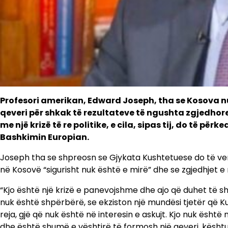
Profesori amerikan, Edward Joseph, tha se Kosova nuk
qeveri për shkak të rezultateve të ngushta zgjedhore
me një krizë të re politike, e cila, sipas tij, do të 
Bashkimin Europian.
Joseph tha se shpreosn se Gjykata Kushtetuese do të ve
në Kosovë “sigurisht nuk është e mirë” dhe se zgjedhjet e r
“Kjo është një krizë e panevojshme dhe ajo që duhet të 
nuk është shpërbërë, se ekziston një mundësi tjetër që K
reja, gjë që nuk është në interesin e askujt. Kjo nuk është 
dhe është shumë e vështirë të formosh një qeveri, kështu 