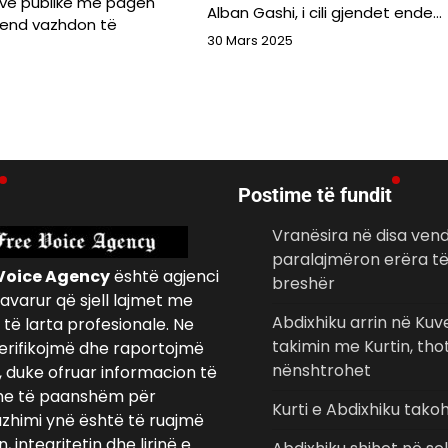
ëve publikë me pagën
Alban Gashi, i cili gjendet ende…
vend vazhdon të
30 Mars 2025
Postime të fundit
Vranësira në disa ven
paralajmëron erëra t
Voice Agency
është agjenci
breshër
avarur që sjell lajmet me
Abdixhiku arrin në Ku
të larta profesionale. Ne
takimin me Kurtin, tho
erifikojmë dhe raportojmë
nënshtrohet
, duke ofruar informacion të
e të paanshëm për
Kurti e Abdixhiku tako
azhimi ynë është të ruajmë
 integritetin dhe lirinë e