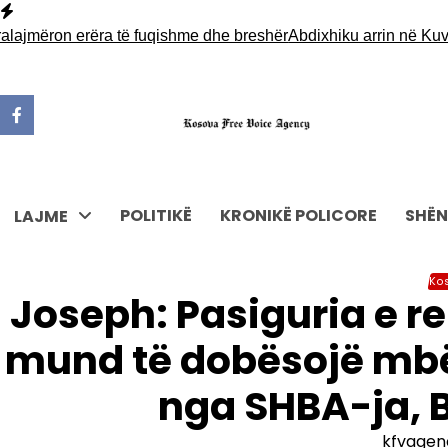
Skip
to
ron erëra të fuqishme dhe breshër
Abdixhiku arrin në Kuvend pë
content
POLITIKË
KRONIKË POLICORE
SHËN
LAJME
Ko
Joseph: Pasiguria e r
mund të dobësojë mb
nga SHBA-ja, 
kfvagen