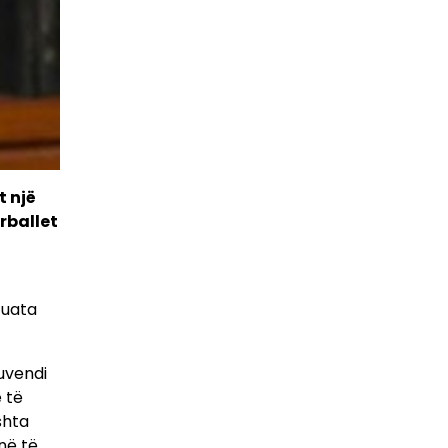
t një
rballet
tuata
uvendi
 të
shta
në të