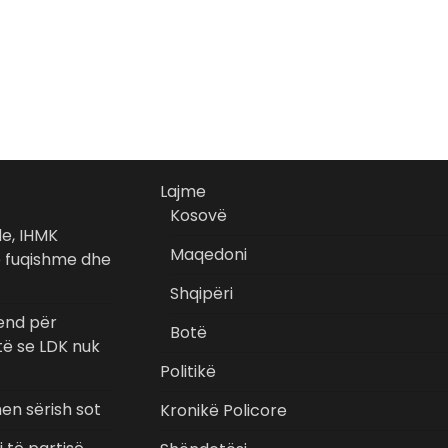
Lajme
Kosovë
de, IHMK
Maqedoni
ë fuqishme dhe
Shqipëri
vend për
Botë
të se LDK nuk
Politikë
hen sërish sot
Kronikë Policore