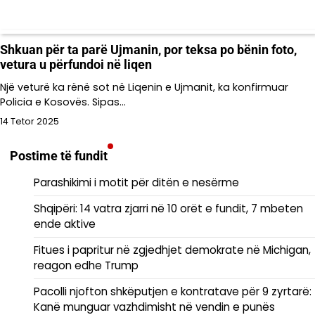
Shkuan për ta parë Ujmanin, por teksa po bënin foto,
vetura u përfundoi në liqen
Një veturë ka rënë sot në Liqenin e Ujmanit, ka konfirmuar
Policia e Kosovës. Sipas…
14 Tetor 2025
Postime të fundit
Parashikimi i motit për ditën e nesërme
Shqipëri: 14 vatra zjarri në 10 orët e fundit, 7 mbeten
ende aktive
Fitues i papritur në zgjedhjet demokrate në Michigan,
reagon edhe Trump
Pacolli njofton shkëputjen e kontratave për 9 zyrtarë:
Kanë munguar vazhdimisht në vendin e punës