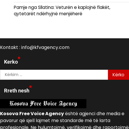
Pamje nga Sllatina: Veturën e kaplojnë flakët,
qytetarët ndërhyjnë menjëherë
Kontakt : info@kfvagency.com
Kerko
Kërko
për:
Rreth nesh
Kosova Free Voice Agency
është agjenci dhe media e
pavarur që sjell lajmet me standarde më të larta
profesionale. Ne hulumtojmë, verifikojmë dhe raportojmë