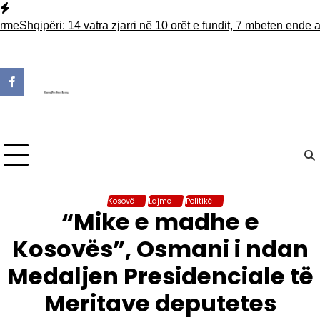
Skip
to
Shqipëri: 14 vatra zjarri në 10 orët e fundit, 7 mbeten ende aktiv
content
Kosovë
Lajme
Politikë
“Mike e madhe e
Kosovës”, Osmani i ndan
Medaljen Presidenciale të
Meritave deputetes