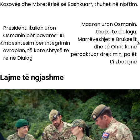
Kosovës dhe Mbretërisë së Bashkuar”, thuhet në njoftim.
Macron uron Osmanin,
Lëvizje
Presidenti italian uron
theksi te dialogu:
Osmanin për pavarësi: Iu
te
Marrëveshjet e Brukselit
mbështesim për integrimin
dhe të Ohrit kanë
postimet
evropian, të ketë shtysë të
përcaktuar drejtimin, palët
re në Dialog
t’i zbatojnë
Lajme të ngjashme