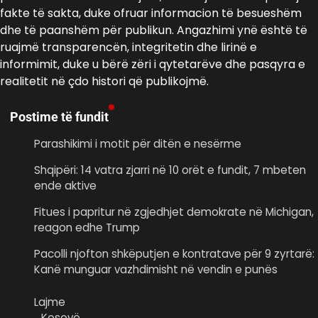
fakte të sakta, duke ofruar informacion të besueshëm
dhe të paanshëm për publikun. Angazhimi ynë është të
ruajmë transparencën, integritetin dhe lirinë e
informimit, duke u bërë zëri i qytetarëve dhe pasqyra e
realitetit në çdo histori që publikojmë.
Postime të fundit
Parashikimi i motit për ditën e nesërme
Shqipëri: 14 vatra zjarri në 10 orët e fundit, 7 mbeten
ende aktive
Fitues i papritur në zgjedhjet demokrate në Michigan,
reagon edhe Trump
Pacolli njofton shkëputjen e kontratave për 9 zyrtarë:
Kanë munguar vazhdimisht në vendin e punës
Lajme
Kosovë