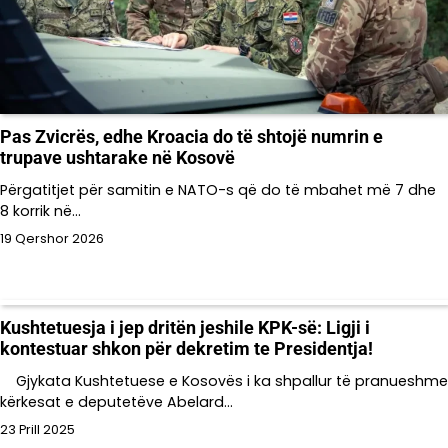
Pas Zvicrës, edhe Kroacia do të shtojë numrin e
trupave ushtarake në Kosovë
Përgatitjet për samitin e NATO-s që do të mbahet më 7 dhe
8 korrik në…
19 Qershor 2026
Kushtetuesja i jep dritën jeshile KPK-së: Ligji i
kontestuar shkon për dekretim te Presidentja!
Gjykata Kushtetuese e Kosovës i ka shpallur të pranueshme
kërkesat e deputetëve Abelard…
23 Prill 2025