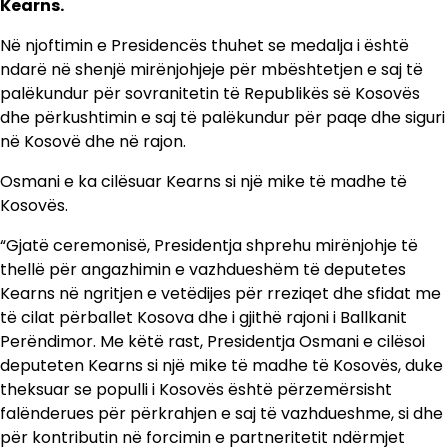
Kearns.
Në njoftimin e Presidencës thuhet se medalja i është
ndarë në shenjë mirënjohjeje për mbështetjen e saj të
palëkundur për sovranitetin të Republikës së Kosovës
dhe përkushtimin e saj të palëkundur për paqe dhe siguri
në Kosovë dhe në rajon.
Osmani e ka cilësuar Kearns si një mike të madhe të
Kosovës.
“Gjatë ceremonisë, Presidentja shprehu mirënjohje të
thellë për angazhimin e vazhdueshëm të deputetes
Kearns në ngritjen e vetëdijes për rreziqet dhe sfidat me
të cilat përballet Kosova dhe i gjithë rajoni i Ballkanit
Perëndimor. Me këtë rast, Presidentja Osmani e cilësoi
deputeten Kearns si një mike të madhe të Kosovës, duke
theksuar se populli i Kosovës është përzemërsisht
falënderues për përkrahjen e saj të vazhdueshme, si dhe
për kontributin në forcimin e partneritetit ndërmjet