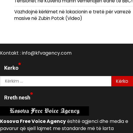
Tensionet në Kuvend marrin vëmendjen edhe të BBC!
Vazhdojnë kërkimet në lokacionin e tretë për varrezë
masive në Zubin Potok (Video)
Kontakt : info@kfvagency.com
Kerko
Kërko
për:
Rreth nesh
Kosova Free Voice Agency
është agjenci dhe media e
pavarur që sjell lajmet me standarde më të larta