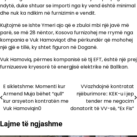
ndytë, duke shtuar se importi nga ky vend është minimal
dhe nuk ka ndikim në furnizimin e vendit.
Kujtojmë se ishte Ymeri ajo që e zbuloi mbi një javë më
parë, se më 28 nëntor, Kosova furnizohej me rrymë nga
kompania e Vuk Hamoviqot dhe përkundër që mohohej
një gjë e tillë, ky shtet figuron në Doganë.
Vuk Hamoviq, përmes kompanisë së tij EFT, është një prej
furnizuesve kryesorë të energjisë elektrike në Ballkan.
E sikletshme: Momenti kur
VVazhdojnë kontratat
Lëvizje
Armend Muja bëhet “qull”
njëburimore:: KEK-u i jep
te
kur arsyeton kontratën me
tender me negocim
Vuk Hamoviqin0
donatorit të VV-së, “Ex Fis”
postimet
Lajme të ngjashme