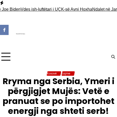
Skip
to
 Biden
Vdes ish-luftëtari i UÇK-së Avni Hoxha
Ndalet në Jarinjë 
content
Kosovë
Lajme
Rryma nga Serbia, Ymeri i
përgjigjet Mujës: Vetë e
pranuat se po importohet
energji nga shteti serb!