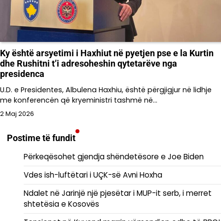
Ky është arsyetimi i Haxhiut në pyetjen pse e la Kurtin
dhe Rushitni t’i adresoheshin qytetarëve nga
presidenca
U.D. e Presidentes, Albulena Haxhiu, është përgjigjur në lidhje
me konferencën që kryeministri tashmë në…
2 Maj 2026
Postime të fundit
Përkeqësohet gjendja shëndetësore e Joe Biden
Vdes ish-luftëtari i UÇK-së Avni Hoxha
Ndalet në Jarinjë një pjesëtar i MUP-it serb, i merret
shtetësia e Kosovës