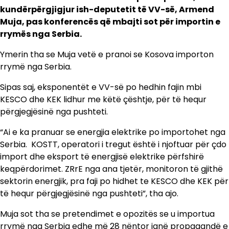
kundërpërgjigjur ish-deputetit të VV-së, Armend
Muja, pas konferencës që mbajti sot për importin e
rrymës nga Serbia.
Ymerin tha se Muja vetë e pranoi se Kosova importon
rrymë nga Serbia.
Sipas saj, eksponentët e VV-së po hedhin fajin mbi
KESCO dhe KEK lidhur me këtë çështje, për të hequr
përgjegjësinë nga pushteti.
“Ai e ka pranuar se energjia elektrike po importohet nga
Serbia. KOSTT, operatori i tregut është i njoftuar për çdo
import dhe eksport të energjisë elektrike përfshirë
keqpërdorimet. ZRrE nga ana tjetër, monitoron të gjithë
sektorin energjik, pra faji po hidhet te KESCO dhe KEK për
të hequr përgjegjësinë nga pushteti”, tha ajo.
Muja sot tha se pretendimet e opozitës se u importua
rrymë nga Serbia edhe më 28 nëntor janë propagandë e