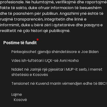
profesionale. Ne hulumtojmë, verifikojmë dhe raportojmë
fakte të sakta, duke ofruar informacion të besueshëm
dhe të paanshëm për publikun. Angazhimi ynë është të
ruajmë transparencën, integritetin dhe lirinë e
informimit, duke u bërë zëri i qytetarëve dhe pasqyra e
realitetit në çdo histori që publikojmë.
Postime të fundit
Përkeqësohet gjendja shëndetësore e Joe Biden
Vdes ish-luftëtari i UÇK-së Avni Hoxha
Ndalet në Jarinjë një pjesëtar i MUP-it serb, i merret
shtetësia e Kosovës
Tensionet në Kuvend marrin vëmendjen edhe të BBC!
Lajme
Kosovë