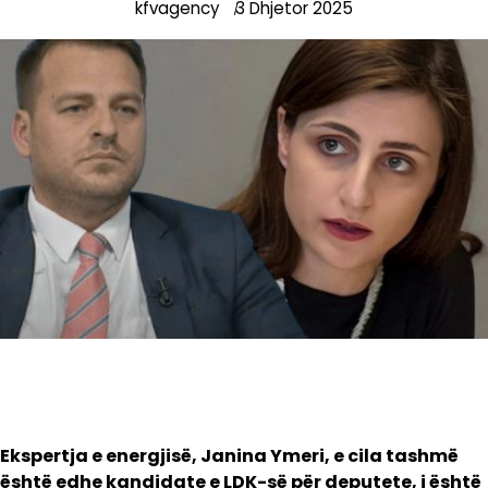
kfvagency
3 Dhjetor 2025
Ekspertja e energjisë, Janina Ymeri, e cila tashmë
është edhe kandidate e LDK-së për deputete, i është