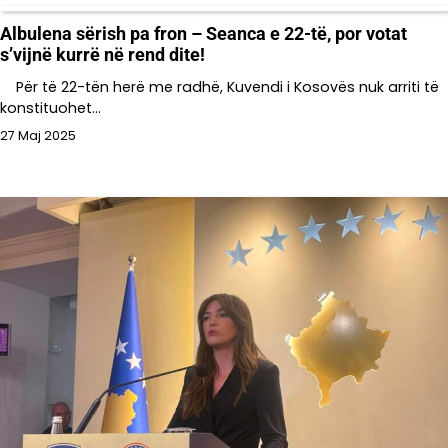
Albulena sërish pa fron – Seanca e 22-të, por votat
s’vijnë kurrë në rend dite!
Për të 22-tën herë me radhë, Kuvendi i Kosovës nuk arriti të
konstituohet…
27 Maj 2025