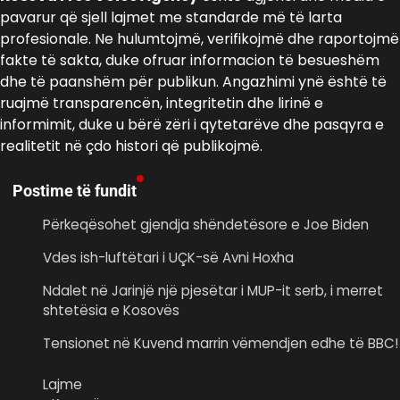
pavarur që sjell lajmet me standarde më të larta
profesionale. Ne hulumtojmë, verifikojmë dhe raportojmë
fakte të sakta, duke ofruar informacion të besueshëm
dhe të paanshëm për publikun. Angazhimi ynë është të
ruajmë transparencën, integritetin dhe lirinë e
informimit, duke u bërë zëri i qytetarëve dhe pasqyra e
realitetit në çdo histori që publikojmë.
Postime të fundit
Përkeqësohet gjendja shëndetësore e Joe Biden
Vdes ish-luftëtari i UÇK-së Avni Hoxha
Ndalet në Jarinjë një pjesëtar i MUP-it serb, i merret
shtetësia e Kosovës
Tensionet në Kuvend marrin vëmendjen edhe të BBC!
Lajme