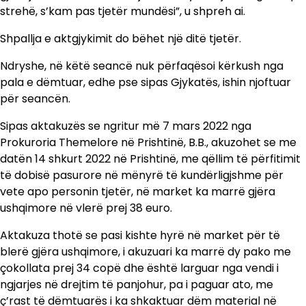
strehë, s’kam pas tjetër mundësi”, u shpreh ai.
Shpallja e aktgjykimit do bëhet një ditë tjetër.
Ndryshe, në këtë seancë nuk përfaqësoi kërkush nga
pala e dëmtuar, edhe pse sipas Gjykatës, ishin njoftuar
për seancën.
Sipas aktakuzës se ngritur më 7 mars 2022 nga
Prokuroria Themelore në Prishtinë, B.B., akuzohet se me
datën 14 shkurt 2022 në Prishtinë, me qëllim të përfitimit
të dobisë pasurore në mënyrë të kundërligjshme për
vete apo personin tjetër, në market ka marrë gjëra
ushqimore në vlerë prej 38 euro.
Aktakuza thotë se pasi kishte hyrë në market për të
blerë gjëra ushqimore, i akuzuari ka marrë dy pako me
çokollata prej 34 copë dhe është larguar nga vendi i
ngjarjes në drejtim të panjohur, pa i paguar ato, me
ç’rast të dëmtuarës i ka shkaktuar dëm material në