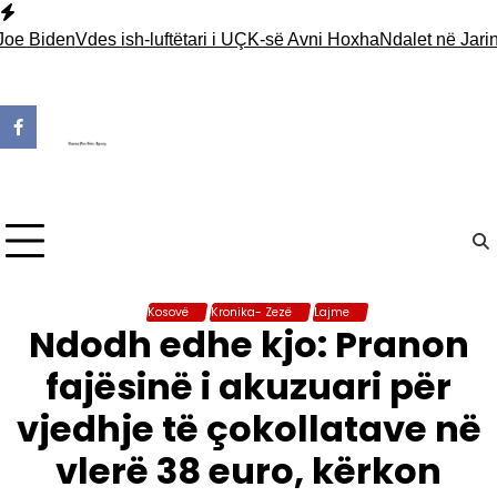
Skip
to
Biden
Vdes ish-luftëtari i UÇK-së Avni Hoxha
Ndalet në Jarinjë nj
content
Kosovë
Kronika- Zezë
Lajme
Ndodh edhe kjo: Pranon
fajësinë i akuzuari për
vjedhje të çokollatave në
vlerë 38 euro, kërkon