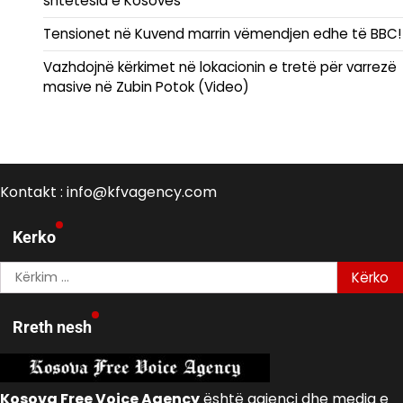
shtetësia e Kosovës
Tensionet në Kuvend marrin vëmendjen edhe të BBC!
Vazhdojnë kërkimet në lokacionin e tretë për varrezë
masive në Zubin Potok (Video)
Kontakt : info@kfvagency.com
Kerko
Kërko
për:
Rreth nesh
Kosova Free Voice Agency
është agjenci dhe media e