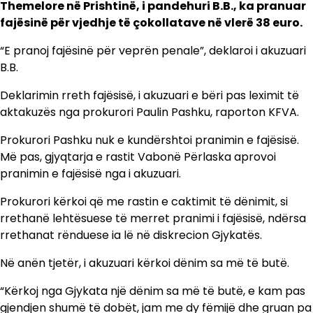
Themelore në Prishtinë, i pandehuri B.B., ka pranuar
fajësinë për vjedhje të çokollatave në vlerë 38 euro.
“E pranoj fajësinë për veprën penale”, deklaroi i akuzuari
B.B.
Deklarimin rreth fajësisë, i akuzuari e bëri pas leximit të
aktakuzës nga prokurori Paulin Pashku, raporton KFVA.
Prokurori Pashku nuk e kundërshtoi pranimin e fajësisë.
Më pas, gjyqtarja e rastit Vabonë Përlaska aprovoi
pranimin e fajësisë nga i akuzuari.
Prokurori kërkoi që me rastin e caktimit të dënimit, si
rrethanë lehtësuese të merret pranimi i fajësisë, ndërsa
rrethanat rënduese ia lë në diskrecion Gjykatës.
Në anën tjetër, i akuzuari kërkoi dënim sa më të butë.
“Kërkoj nga Gjykata një dënim sa më të butë, e kam pas
gjendjen shumë të dobët, jam me dy fëmijë dhe gruan pa