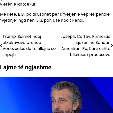
vlerën e lartcekur.
Me këte, B.B., po akuzohet për kryerjen e vepres penale
“Vjedhje” nga neni 313, par. 1, të Kodit Penal.
Trump: Sulmet ndaj
Joseph, Coffey, Primorac
Lëvizje
objektivave brenda
njëzëri në Senatin
te
Venezuelës do të fillojnë së
Amerikan: Po, Kurti është
shpejti
bllokues i proceseve
postimet
Lajme të ngjashme