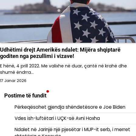
Udhëtimi drejt Amerikës ndalet: Mijëra shqiptarë
goditen nga pezullimi i vizave!
E hënë, 4 prill 2022. Me valixhe në duar, çantë në krahë dhe
shumë ëndrra…
17 Janar 2026
Postime të fundit
Përkeqësohet gjendja shëndetësore e Joe Biden
Vdes ish-luftëtari i UÇK-së Avni Hoxha
Ndalet në Jarinjë një pjesëtar i MUP-it serb, i merret