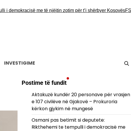
demokracisë me të njëjtin zotim për t’i shërbyer Kosovës
FSHF re
INVESTIGIME
Postime të fundit
Aktakuzë kundër 20 personave për vrasjen
e 107 civilëve në Gjakovë – Prokuroria
kërkon gjykim në mungesë
Osmani pas betimit si deputete:
Rikthehemi te tempulli i demokracisë me