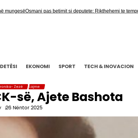
mungesë
Osmani pas betimit si deputete: Rikthehemi te tempulli i 
DETËSI
EKONOMI
SPORT
TECH & INOVACION
ronika- Zezë
Lajme
K-së, Ajete Bashota
y
26 Nëntor 2025