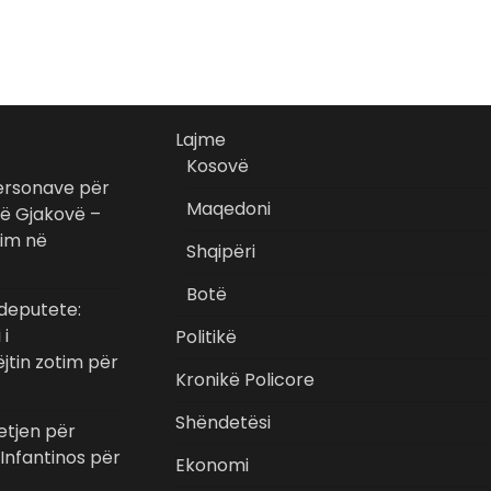
Lajme
Kosovë
ersonave për
Maqedoni
 në Gjakovë –
kim në
Shqipëri
Botë
 deputete:
 i
Politikë
jtin zotim për
Kronikë Policore
Shëndetësi
tjen për
Infantinos për
Ekonomi