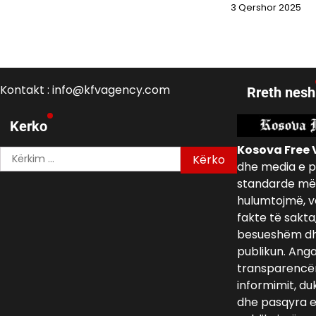
3 Qershor 2025
Kontakt : info@kfvagency.com
Rreth nesh
Kerko
Kosova Free 
Kërko
dhe media e p
për:
standarde më 
hulumtojmë, v
fakte të sakta
besueshëm dh
publikun. Ang
transparencën,
informimit, du
dhe pasqyra e 