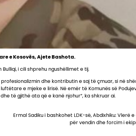
are e Kosovës, Ajete Bashota.
ulliqi, i cili shprehu ngushëllimet e tij.
rofesionalizmin dhe kontributin e saj të çmuar, si në shë
 luftëtare e mjeke e lirisë. Në emër të Komunës së Poduje
he të gjithë ata që e kanë njohur”, ka shkruar ai.
Ermal Sadiku i bashkohet LDK-së, Abdixhiku: Vlerë 
për vendin dhe forcim i ekip