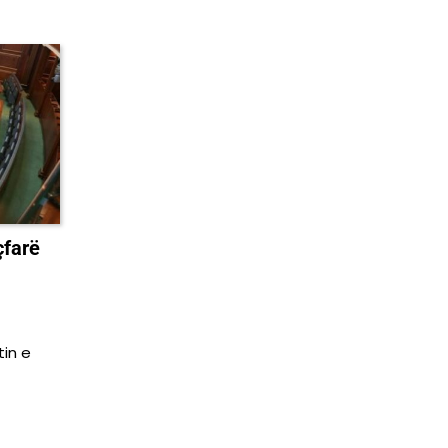
çfarë
tin e