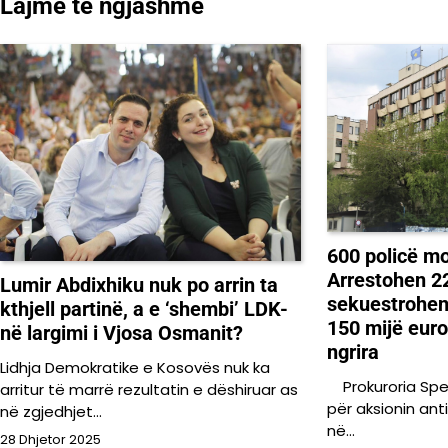
Lajme të ngjashme
postimet
600 policë mo
Arrestohen 2
Lumir Abdixhiku nuk po arrin ta
sekuestrohen
kthjell partinë, a e ‘shembi’ LDK-
150 mijë euro
në largimi i Vjosa Osmanit?
ngrira
Lidhja Demokratike e Kosovës nuk ka
Prokuroria Spe
arritur të marrë rezultatin e dëshiruar as
për aksionin ant
në zgjedhjet…
në…
28 Dhjetor 2025