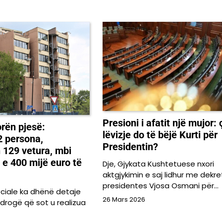
Presioni i afatit një mujor: 
rën pjesë:
lëvizje do të bëjë Kurti për
2 persona,
Presidentin?
 129 vetura, mbi
 e 400 mijë euro të
Dje, Gjykata Kushtetuese nxori
aktgjykimin e saj lidhur me dekre
presidentes Vjosa Osmani për…
ciale ka dhënë detaje
26 Mars 2026
idrogë që sot u realizua