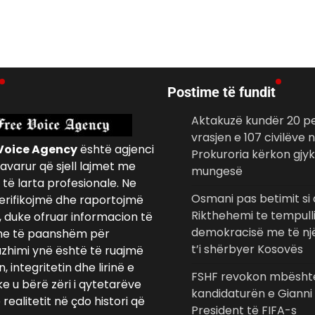
Postime të fundit
Aktakuzë kundër 20 p
vrasjen e 107 civilëve
Voice Agency
është agjenci
Prokuroria kërkon gjy
avarur që sjell lajmet me
mungesë
të larta profesionale. Ne
Osmani pas betimit si
erifikojmë dhe raportojmë
Rikthehemi te tempulli
, duke ofruar informacion të
demokracisë me të një
e të paanshëm për
t’i shërbyer Kosovës
azhimi ynë është të ruajmë
 integritetin dhe lirinë e
FSHF revokon mbështe
ke u bërë zëri i qytetarëve
kandidaturën e Gianni 
realitetit në çdo histori që
President të FIFA-s