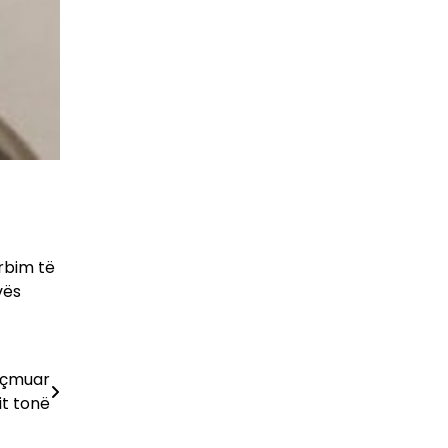
rbim të
vës
e çmuar
it tonë