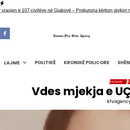
Skip
to
jen e 107 civilëve në Gjakovë – Prokuroria kërkon gjykim në 
content
POLITIKË
KRONIKË POLICORE
SHËN
LAJME
Kosovë
K
Vdes mjekja e UÇ
kfvagenc