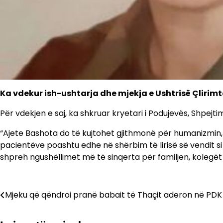
Ka vdekur ish-ushtarja dhe mjekja e Ushtrisë Çlirimt
Për vdekjen e saj, ka shkruar kryetari i Podujevës, Shpejtim B
“Ajete Bashota do të kujtohet gjithmonë për humanizmin, p
pacientëve poashtu edhe në shërbim të lirisë së vendit si
shpreh ngushëllimet më të sinqerta për familjen, kolegët d
Lëvizje
Mjeku që qëndroi pranë babait të Thaçit aderon në PDK
te