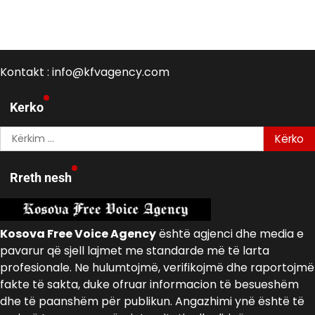
Kontakt : info@kfvagency.com
Kerko
Kërko
për:
Rreth nesh
Kosova Free Voice Agency
është agjenci dhe media e
pavarur që sjell lajmet me standarde më të larta
profesionale. Ne hulumtojmë, verifikojmë dhe raportojmë
fakte të sakta, duke ofruar informacion të besueshëm
dhe të paanshëm për publikun. Angazhimi ynë është të