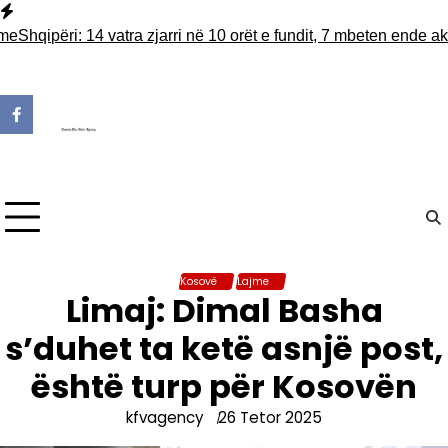
Skip
to
qipëri: 14 vatra zjarri në 10 orët e fundit, 7 mbeten ende aktive
F
content
Kosovë
Lajme
Limaj: Dimal Basha
s’duhet ta ketë asnjë post,
është turp për Kosovën
kfvagency
26 Tetor 2025