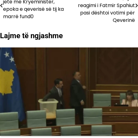
jetë më Kryeministër,
te
reagimi i Fatmir Spahiut
epoka e qeverisë së tij ka
pasi dështoi votimi për
postimet
marrë fund0
Qeverinë
Lajme të ngjashme