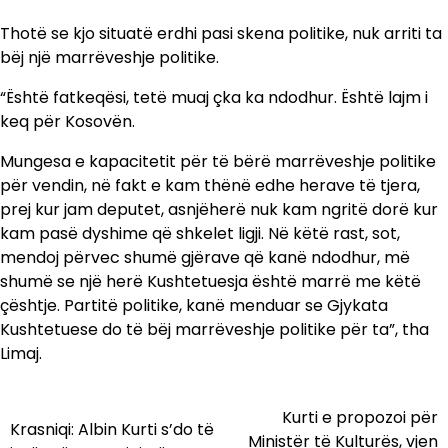
Thotë se kjo situatë erdhi pasi skena politike, nuk arriti ta
bëj një marrëveshje politike.
“Është fatkeqësi, tetë muaj çka ka ndodhur. Është lajm i
keq për Kosovën.
Mungesa e kapacitetit për të bërë marrëveshje politike
për vendin, në fakt e kam thënë edhe herave të tjera,
prej kur jam deputet, asnjëherë nuk kam ngritë dorë kur
kam pasë dyshime që shkelet ligji. Në këtë rast, sot,
mendoj përvec shumë gjërave që kanë ndodhur, më
shumë se një herë Kushtetuesja është marrë me këtë
çështje. Partitë politike, kanë menduar se Gjykata
Kushtetuese do të bëj marrëveshje politike për ta”, tha
Limaj.
Kurti e propozoi për
Lëvizje
Krasniqi: Albin Kurti s’do të
Ministër të Kulturës, vjen