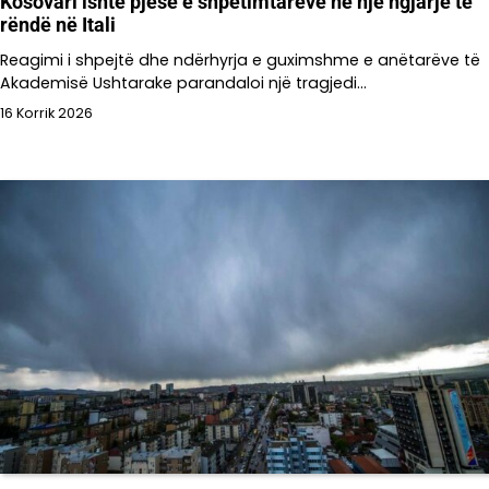
Kosovari ishte pjesë e shpëtimtarëve në një ngjarje të
rëndë në Itali
Reagimi i shpejtë dhe ndërhyrja e guximshme e anëtarëve të
Akademisë Ushtarake parandaloi një tragjedi…
16 Korrik 2026