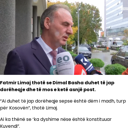
Fatmir Limaj thotë se Dimal Basha duhet të jap
dorëheqje dhe të mos e ketë asnjë post.
“Ai duhet të jap dorëheqje sepse është dëm i madh, turp
për Kosovën”, thotë Limaj.
Ai ka thënë se ‘ka dyshime nëse është konstituuar
Kuvendi”.