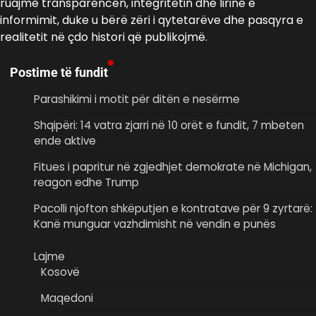
ruajmë transparencën, integritetin dhe lirinë e
informimit, duke u bërë zëri i qytetarëve dhe pasqyra e
realitetit në çdo histori që publikojmë.
Postime të fundit
Parashikimi i motit për ditën e nesërme
Shqipëri: 14 vatra zjarri në 10 orët e fundit, 7 mbeten
ende aktive
Fitues i papritur në zgjedhjet demokrate në Michigan,
reagon edhe Trump
Pacolli njofton shkëputjen e kontratave për 9 zyrtarë:
Kanë munguar vazhdimisht në vendin e punës
Lajme
Kosovë
Maqedoni