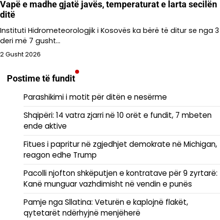
Vapë e madhe gjatë javës, temperaturat e larta secilën
ditë
Instituti Hidrometeorologjik i Kosovës ka bërë të ditur se nga 3
deri më 7 gusht…
2 Gusht 2026
Postime të fundit
Parashikimi i motit për ditën e nesërme
Shqipëri: 14 vatra zjarri në 10 orët e fundit, 7 mbeten
ende aktive
Fitues i papritur në zgjedhjet demokrate në Michigan,
reagon edhe Trump
Pacolli njofton shkëputjen e kontratave për 9 zyrtarë:
Kanë munguar vazhdimisht në vendin e punës
Pamje nga Sllatina: Veturën e kaplojnë flakët,
qytetarët ndërhyjnë menjëherë