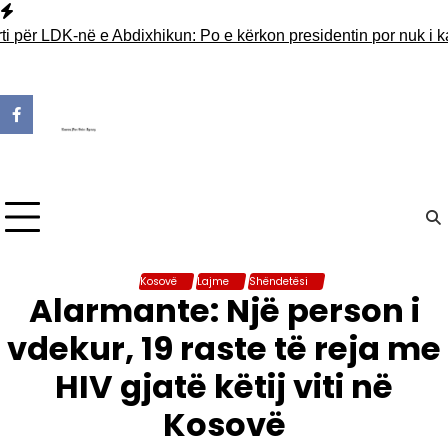
Skip
to
për LDK-në e Abdixhikun: Po e kërkon presidentin por nuk i ka 3
content
Kosovë
Lajme
Shëndetësi
Alarmante: Një person i
vdekur, 19 raste të reja me
HIV gjatë këtij viti në
Kosovë