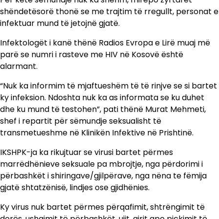
shëndetësorë thonë se me trajtim të rregullt, personat e
infektuar mund të jetojnë gjatë.
Infektologët i kanë thënë Radios Evropa e Lirë muaj më
parë se numri i rasteve me HIV në Kosovë është
alarmant.
“Nuk ka informim të mjaftueshëm të të rinjve se si bartet
ky infeksion. Ndoshta nuk ka as informata se ku duhet
dhe ku mund të testohen”, pati thënë Murat Mehmeti,
shef i repartit për sëmundje seksualisht të
transmetueshme në Klinikën Infektive në Prishtinë.
IKSHPK-ja ka rikujtuar se virusi bartet përmes
marrëdhënieve seksuale pa mbrojtje, nga përdorimi i
përbashkët i shiringave/gjilpërave, nga nëna te fëmija
gjatë shtatzënisë, lindjes ose gjidhënies.
Ky virus nuk bartet përmes përqafimit, shtrëngimit të
dorës, ushqimit të përbashkët, ujit, ajrit apo pickimit të