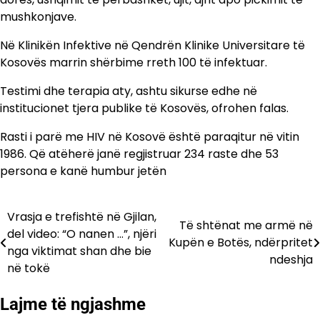
mushkonjave.
Në Klinikën Infektive në Qendrën Klinike Universitare të
Kosovës marrin shërbime rreth 100 të infektuar.
Testimi dhe terapia aty, ashtu sikurse edhe në
institucionet tjera publike të Kosovës, ofrohen falas.
Rasti i parë me HIV në Kosovë është paraqitur në vitin
1986. Që atëherë janë regjistruar 234 raste dhe 53
persona e kanë humbur jetën
Vrasja e trefishtë në Gjilan,
Lëvizje
Të shtënat me armë në
del video: “O nanen …”, njëri
Kupën e Botës, ndërpritet
te
nga viktimat shan dhe bie
ndeshja
në tokë
postimet
Lajme të ngjashme