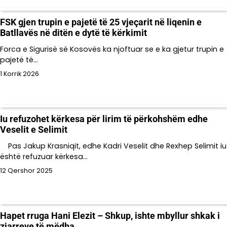
FSK gjen trupin e pajetë të 25 vjeçarit në liqenin e
Batllavës në ditën e dytë të kërkimit
Forca e Sigurisë së Kosovës ka njoftuar se e ka gjetur trupin e
pajetë të…
1 Korrik 2026
Iu refuzohet kërkesa për lirim të përkohshëm edhe
Veselit e Selimit
Pas Jakup Krasniqit, edhe Kadri Veselit dhe Rexhep Selimit iu
është refuzuar kërkesa…
12 Qershor 2025
Hapet rruga Hani Elezit – Shkup, ishte mbyllur shkak i
zjarreve të mëdha