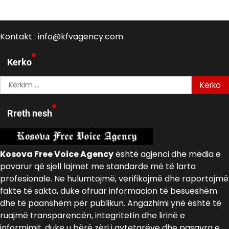
Kontakt : info@kfvagency.com
Kerko
Kërko
për:
Rreth nesh
Kosova Free Voice Agency
është agjenci dhe media e
pavarur që sjell lajmet me standarde më të larta
profesionale. Ne hulumtojmë, verifikojmë dhe raportojmë
fakte të sakta, duke ofruar informacion të besueshëm
dhe të paanshëm për publikun. Angazhimi ynë është të
ruajmë transparencën, integritetin dhe lirinë e
informimit, duke u bërë zëri i qytetarëve dhe pasqyra e