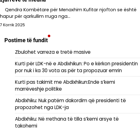
Qendra Kombëtare për Menaxhim Kufitar njofton se është
hapur për qarkullim rruga nga…
7 Korrik 2025
Postime të fundit
Zbulohet varreza e tretë masive
Kurti për LDK-në e Abdixhikun: Po e kërkon presidentin
por nuk i ka 30 vota as për ta propozuar emrin
Kurti pas takimit me Abdixhikun:Ende s’kemi
marrëveshje politike
Abdixhiku: Nuk patëm dakordim që presidenti të
propozohet nga LDK-ja
Abdixhiku: Në rrethana të tilla s’kemi arsye të
takohemi