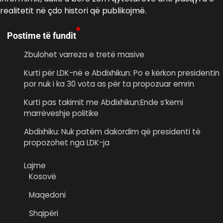
realitetit në çdo histori që publikojmë.
Postime të fundit
Zbulohet varreza e tretë masive
Kurti për LDK-në e Abdixhikun: Po e kërkon presidentin
por nuk i ka 30 vota as për ta propozuar emrin
Kurti pas takimit me Abdixhikun:Ende s’kemi
marrëveshje politike
Abdixhiku: Nuk patëm dakordim që presidenti të
propozohet nga LDK-ja
Lajme
Kosovë
Maqedoni
Shqipëri