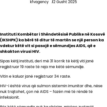
kfvagency
12 Gusht 2025
Instituti Kombëtar i Shëndetësisë Publike në Kosovë
(IKSHPK) ka bërë të ditur të martën se një person ka
vdekur këtë vit si pasojë e sëmundjes AIDS, që e
shkakton virusi HIV.
Sipas këtij instituti, deri më 31 korrik të këtij viti janë
regjistruar 19 raste të reja me këtë sëmundje.
Vitin e kaluar janë regjistruar 34 raste.
HIV-i është virus që sulmon sistemin imunitar dhe, nëse
nuk trajtohet, çon në AIDS – fazën më të rëndë të
infeksionit.
Për këtë sëmundje nuk ka shërim, mirëpo zyrtarët