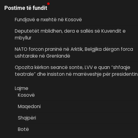
Postime të fundit
Fundjavë e nxehtë në Kosovë
Deputetët mblidhen, dera e sallës së Kuvendit e
mbyllur
NATO forcon praninë në Arktik, Belgjika dërgon forca
ushtarake në Grenlandë
Opozita kërkon seancë sonte, LVV e quan “shfaqje
teatrale” dhe insiston në marrëveshje për presidentin
Lajme
Kosovë
Maqedoni
Shqipëri
Botë