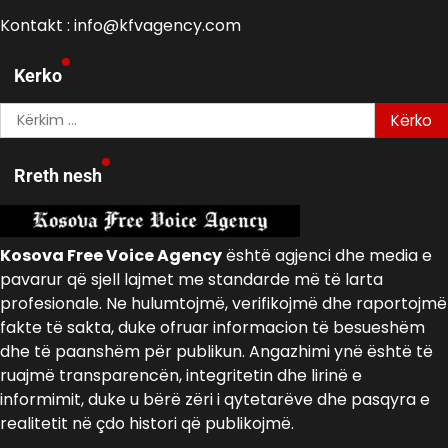
Kontakt : info@kfvagency.com
Kerko
Kërko
për:
Rreth nesh
Kosova Free Voice Agency
është agjenci dhe media e
pavarur që sjell lajmet me standarde më të larta
profesionale. Ne hulumtojmë, verifikojmë dhe raportojmë
fakte të sakta, duke ofruar informacion të besueshëm
dhe të paanshëm për publikun. Angazhimi ynë është të
ruajmë transparencën, integritetin dhe lirinë e
informimit, duke u bërë zëri i qytetarëve dhe pasqyra e
realitetit në çdo histori që publikojmë.