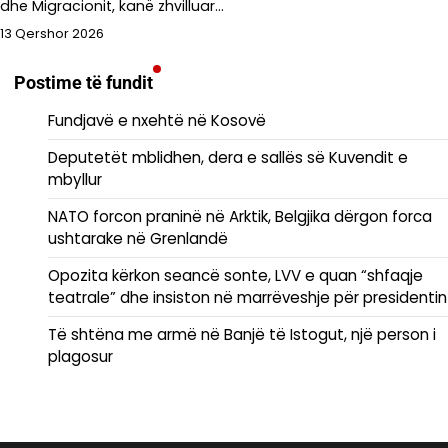
dhe Migracionit, kanë zhvilluar…
13 Qershor 2026
Postime të fundit
Fundjavë e nxehtë në Kosovë
Deputetët mblidhen, dera e sallës së Kuvendit e
mbyllur
NATO forcon praninë në Arktik, Belgjika dërgon forca
ushtarake në Grenlandë
Opozita kërkon seancë sonte, LVV e quan “shfaqje
teatrale” dhe insiston në marrëveshje për presidentin
Të shtëna me armë në Banjë të Istogut, një person i
plagosur