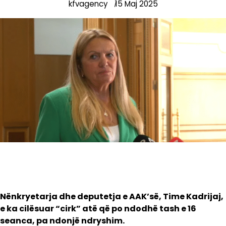
kfvagency
15 Maj 2025
Nënkryetarja dhe deputetja e AAK’së, Time Kadrijaj,
e ka cilësuar “cirk” atë që po ndodhë tash e 16
seanca, pa ndonjë ndryshim.