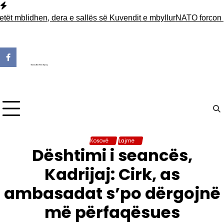
Skip
to
blidhen, dera e sallës së Kuvendit e mbyllur
NATO forcon pranin
content
Kosovë
Lajme
Dështimi i seancës,
Kadrijaj: Cirk, as
ambasadat s’po dërgojnë
më përfaqësues