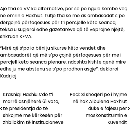
Ajo tha se VV ka alternativë, por se po ngulë këmbë veç
në emrin e Haxhiut. Tutje tha se më as ambasadat s’po
dërgojnë përfaqësues për t’i përcjellë këto seanca,
teksa u sugjeroi edhe gazetarëve që të veprojnë njëjtë,
shkruan KFVA.
“Mirë që s’po ia bëni ju sikurse këto vendet dhe
ambasadorët që më s’po çojnë përfaqësues për me i
përcjell këto seanca plenare, ndoshta kishte qenë mirë
edhe ju me abstenu se s’po prodhon asgjë”, deklaroi
Kadrjiaj
Krasniqi: Haxhiu s’do t’i
Peci: Si shoqëri po i hyjmë
Lëvizje
marrë asnjëherë 61 vota,
në hak Albulena Haxhiut
te
te presidentja do të
duke e fajësu për
shkojmë me kërkesën për
moskonstituimin e
postimet
zhbllokim të institucioneve
Kuvendit