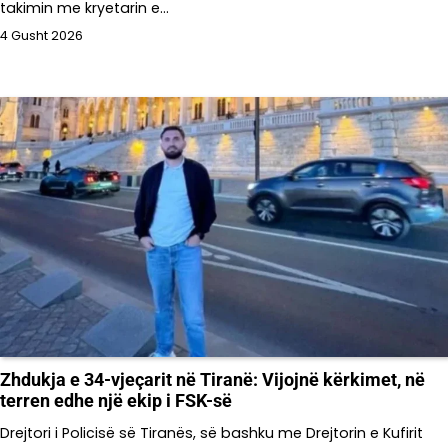
takimin me kryetarin e…
4 Gusht 2026
Zhdukja e 34-vjeçarit në Tiranë: Vijojnë kërkimet, në
terren edhe një ekip i FSK-së
Drejtori i Policisë së Tiranës, së bashku me Drejtorin e Kufirit