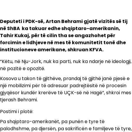
Deputeti i PDK-së, Artan Behrami gjatë vizitës së tij
në ShBA ka takuar edhe shqiptaro-amerikanin,
Tahir Kukaj, për të cilin tha se angazhohet për
forcimin e lidhjeve në mes të komunitetit tonë dhe
institucioneve amerikane, shkruan KFVA.
“Këtu, në Nju-Jork, nuk ka parti, nuk ka ndarje në ideologji,
në pozitë e opozitë.
Kosova u takon të gjithëve, prandaj të gjithë janë pjesë e
një mobilizimi për të adresuar padrejtësitë në procesin
gjyqësor kundër krerëve të UÇK-së në Hagë”, shkroi mes
tjerash Behrami.
Postimi i plotë:
Pa shqiptaro-amerikanët, pa punën e tyre të
palodhshme, pa djersën, pa sakrificën e familjeve të tyre,