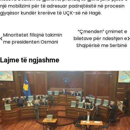
një mobilizimi për të adresuar padrejtësitë në procesin
gjyqësor kundër krerëve të UÇK-së në Hagë.
“Çmenden” çmimet e
Lëvizje
Minoritetet fillojnë takimin
biletave për ndeshjen e
me presidenten Osmani
te
Shqipërisë me Serbinë
postimet
Lajme të ngjashme