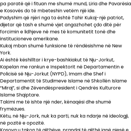
pa paratë që i fituan me shumë mund, Liria dhe Pavarësia
e Kosovës do të mbeteshin vetëm një ide.
Padyshim që njëri nga ta është Tahir Kukaj-një patriot,
dijetar që tash e shumë vjet angazhohet çdo ditë për
forcimin e lidhjeve në mes të komunitetit tonë dhe
institucioneve amerikane.
Kukaj mban shumë funksione të rëndësishme në New
York.
Ai është këshilltar i krye-bashkiakut të Nju-Jorkut,
Kapelan me rankun e Inspektorit në Departamentin e
Policisë së Nju-Jorkut (NYPD), Imam dhe Shef i
Departamentit të Studimeve Islame në Shkollën Islame
“Miraj”, si dhe Zëvendëspresident i Qendrës Kulturore
Islame Shqiptare.
Takimi me të ishte një nder, kënaqësi dhe shumë
frymëzues.
Këtu, në Nju-Jork, nuk ka parti, nuk ka ndarje në ideologji,
në pozitë e opozitë.
Kosova u takon të gjithëve, prandaj të gjithë janë pjesë e