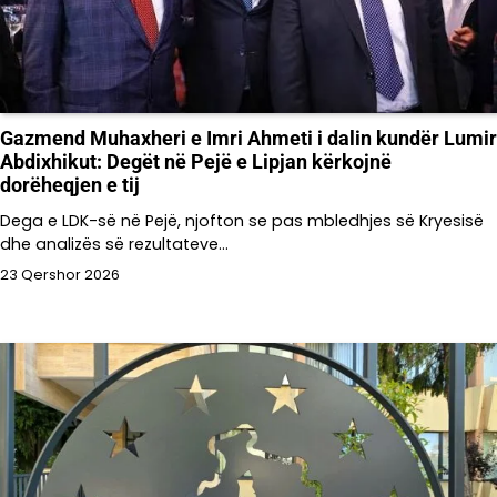
Gazmend Muhaxheri e Imri Ahmeti i dalin kundër Lumir
Abdixhikut: Degët në Pejë e Lipjan kërkojnë
dorëheqjen e tij
Dega e LDK-së në Pejë, njofton se pas mbledhjes së Kryesisë
dhe analizës së rezultateve…
23 Qershor 2026