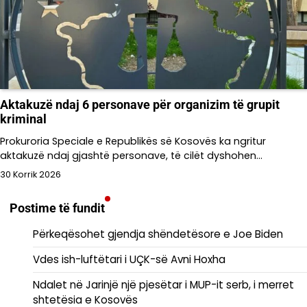
Aktakuzë ndaj 6 personave për organizim të grupit
kriminal
Prokuroria Speciale e Republikës së Kosovës ka ngritur
aktakuzë ndaj gjashtë personave, të cilët dyshohen…
30 Korrik 2026
Postime të fundit
Përkeqësohet gjendja shëndetësore e Joe Biden
Vdes ish-luftëtari i UÇK-së Avni Hoxha
Ndalet në Jarinjë një pjesëtar i MUP-it serb, i merret
shtetësia e Kosovës