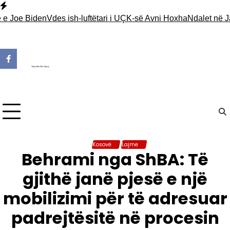
Skip
to
e Biden
Vdes ish-luftëtari i UÇK-së Avni Hoxha
Ndalet në Jarinjë 
content
Kosovë
Lajme
Behrami nga ShBA: Të
gjithë janë pjesë e një
mobilizimi për të adresuar
padrejtësitë në procesin