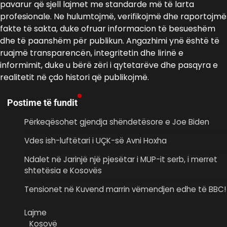
pavarur që sjell lajmet me standarde më të larta
profesionale. Ne hulumtojmë, verifikojmë dhe raportojmë
fakte të sakta, duke ofruar informacion të besueshëm
dhe të paanshëm për publikun. Angazhimi ynë është të
ruajmë transparencën, integritetin dhe lirinë e
informimit, duke u bërë zëri i qytetarëve dhe pasqyra e
realitetit në çdo histori që publikojmë.
Postime të fundit
Përkeqësohet gjendja shëndetësore e Joe Biden
Vdes ish-luftëtari i UÇK-së Avni Hoxha
Ndalet në Jarinjë një pjesëtar i MUP-it serb, i merret
shtetësia e Kosovës
Tensionet në Kuvend marrin vëmendjen edhe të BBC!
Lajme
Kosovë