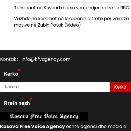
Tensionet në Kuvend marrin vëmendjen edhe të BBC!
Vazhdojnë kërkimet në lokacionin e tretë për varrezë
masive në Zubin Potok (Video)
Kontakt : info@kfvagency.com
Kerko
Kërko
për:
Rreth nesh
Kosova Free Voice Agency
është agjenci dhe media e