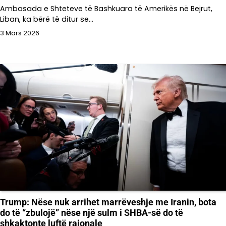
Ambasada e Shteteve të Bashkuara të Amerikës në Bejrut,
Liban, ka bërë të ditur se…
3 Mars 2026
Trump: Nëse nuk arrihet marrëveshje me Iranin, bota
do të “zbulojë” nëse një sulm i SHBA-së do të
shkaktonte luftë rajonale