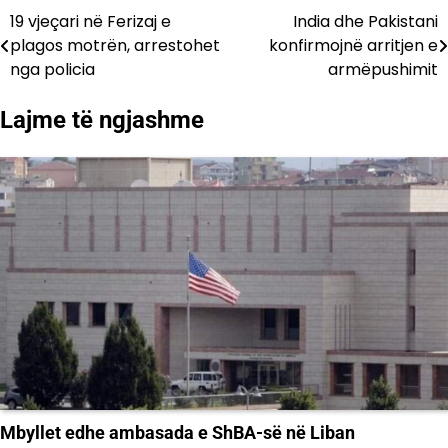
19 vjeçari në Ferizaj e
India dhe Pakistani
Lëvizje
plagos motrën, arrestohet
konfirmojnë arritjen e
te
nga policia
armëpushimit
postimet
Lajme të ngjashme
Mbyllet edhe ambasada e ShBA-së në Liban