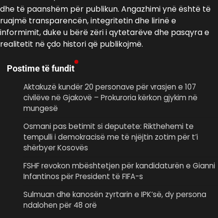
dhe të paanshëm për publikun. Angazhimi ynë është të
ruajmë transparencën, integritetin dhe lirinë e
informimit, duke u bërë zëri i qytetarëve dhe pasqyra e
realitetit në çdo histori që publikojmë.
Postime të fundit
Aktakuzë kundër 20 personave për vrasjen e 107
civilëve në Gjakovë – Prokuroria kërkon gjykim në
mungesë
Osmani pas betimit si deputete: Rikthehemi te
tempulli i demokracisë me të njëjtin zotim për t’i
shërbyer Kosovës
FSHF revokon mbështetjen për kandidaturën e Gianni
Infantinos për President të FIFA-s
Sulmuan dhe kanosën zyrtarin e IPK’së, dy persona
ndalohen për 48 orë