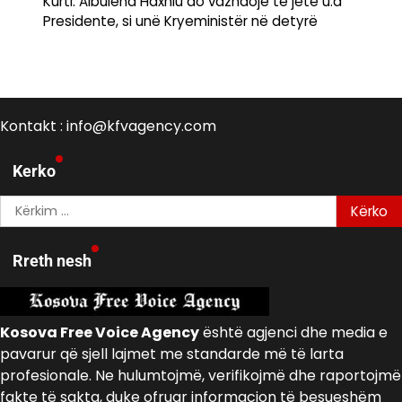
Kurti: Albulena Haxhiu do vazhdojë të jetë u.d
Presidente, si unë Kryeministër në detyrë
Kontakt : info@kfvagency.com
Kerko
Kërko
për:
Rreth nesh
Kosova Free Voice Agency
është agjenci dhe media e
pavarur që sjell lajmet me standarde më të larta
profesionale. Ne hulumtojmë, verifikojmë dhe raportojmë
fakte të sakta, duke ofruar informacion të besueshëm