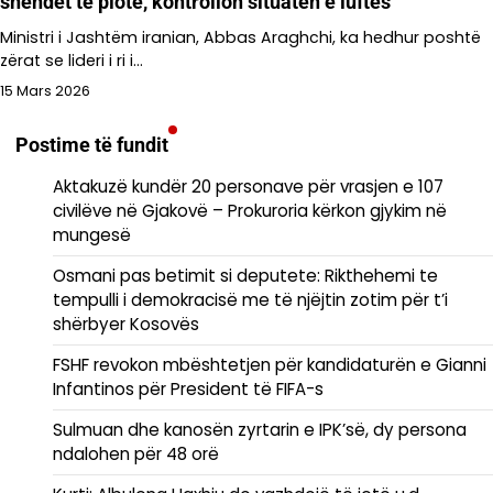
shëndet të plotë, kontrollon situatën e luftës
Ministri i Jashtëm iranian, Abbas Araghchi, ka hedhur poshtë
zërat se lideri i ri i…
15 Mars 2026
Postime të fundit
Aktakuzë kundër 20 personave për vrasjen e 107
civilëve në Gjakovë – Prokuroria kërkon gjykim në
mungesë
Osmani pas betimit si deputete: Rikthehemi te
tempulli i demokracisë me të njëjtin zotim për t’i
shërbyer Kosovës
FSHF revokon mbështetjen për kandidaturën e Gianni
Infantinos për President të FIFA-s
Sulmuan dhe kanosën zyrtarin e IPK’së, dy persona
ndalohen për 48 orë