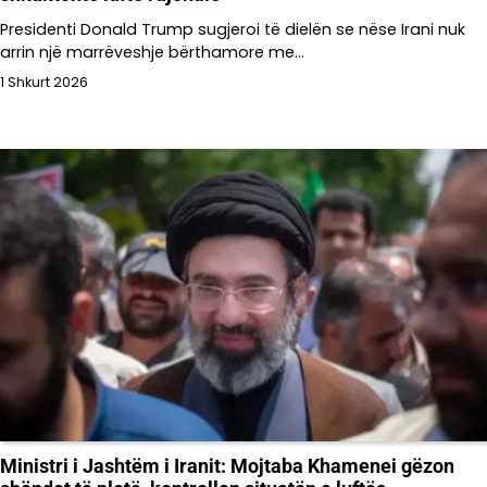
Presidenti Donald Trump sugjeroi të dielën se nëse Irani nuk
arrin një marrëveshje bërthamore me…
1 Shkurt 2026
Ministri i Jashtëm i Iranit: Mojtaba Khamenei gëzon