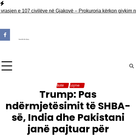
Skip
to
en e 107 civilëve në Gjakovë – Prokuroria kërkon gjykim në m
content
Botë
Lajme
Trump: Pas
ndërmjetësimit të SHBA-
së, India dhe Pakistani
janë pajtuar për