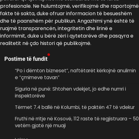
profesionale. Ne hulumtojmë, verifikojmë dhe raportojmë
fakte të sakta, duke ofruar informacion të besueshëm
dhe të paanshëm për publikun. Angazhimi ynë është të
ruajmë transparencën, integritetin dhe lirinë e
informimit, duke u bërë zëri i qytetarëve dhe pasqyra e
realitetit në çdo histori që publikojmë.
Postime të fundit
“Po i dëmton bizneset”, naftëtarët kërkojnë anulimin
e “çmimeve tavan”
Siguria në punë: Shtohen vdekjet, jo edhe numri i
inspektorëve
Tërmet 7.4 ballë në Kolumbi, të paktën 47 të vdekur
Fruthi në rritje në Kosovë, 112 raste të regjistruara – 50
vetëm gjatë një muaji