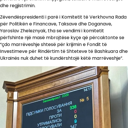
dhe regjistrimin.
Zëvendëspresidenti i parë i Komitetit të Verkhovna Rada
për Politikën e Financave, Taksave dhe Doganave,
Yaroslav Zheleznyak, tha se vendimi i komitetit
përfshinte një masë mbrojtëse kyçe që përcaktonte se
“çdo marrëveshje shtesë për krijimin e Fondit të
Investimeve për Rindërtim të Shteteve të Bashkuara dhe
Ukrainës nuk duhet të kundërshtojë këtë marrëveshje”.