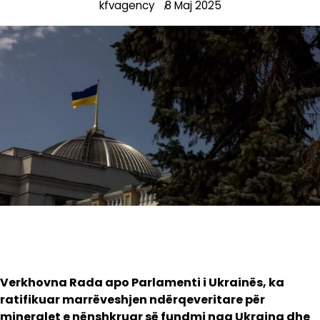
kfvagency
8 Maj 2025
Verkhovna Rada apo Parlamenti i Ukrainës, ka
ratifikuar marrëveshjen ndërqeveritare për
mineralet e nënshkruar së fundmi nga Ukraina dhe