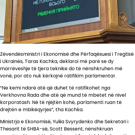
Zëvendësministri i Ekonomisë dhe Përfaqësuesi i Tregtisë
i Ukrainës, Taras Kachka, deklaroi më parë se dy
marrëveshje të tjera teknike do të nënshkruhen më
vonë, por ato nuk kërkojnë ratifikim parlamentar.
“Ne kemi ndarë atë që duhet të ratifikohet nga
Verkhovna Rada dhe atë që mund të mbetet në nivel
korporatash. Në të njëjtën kohë, parlamenti ruan të
drejtën e mbikëqyrjes”, tha Kachka.
Ministrja e Ekonomisë, Yuliia Svyrydenko dhe Sekretari i
Thesarit të SHBA-së, Scott Bessent, nënshkruan