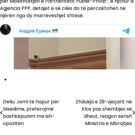
për Mbështetjen e Partneritetit Publik-Privat”, e njohur si
Agjencia PPP, detajet e së cilës do të përcaktohen në
njërën nga dy marrëveshjet shtesë.
Deliu: Jemi të hapur për
Zhdukja e 29-vjeçarit në
Lëvizje
bisedime, preferojmë
Klos pas shembjes së
te
bashkëpunim me ish-
dheut, reagon sërish
opozitën
Ministria e Mbrojtjes
postimet