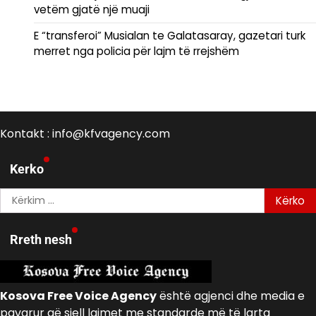
vetëm gjatë një muaji
E “transferoi” Musialan te Galatasaray, gazetari turk
merret nga policia për lajm të rrejshëm
Kontakt : info@kfvagency.com
Kerko
Kërko
për:
Rreth nesh
Kosova Free Voice Agency
është agjenci dhe media e
pavarur që sjell lajmet me standarde më të larta