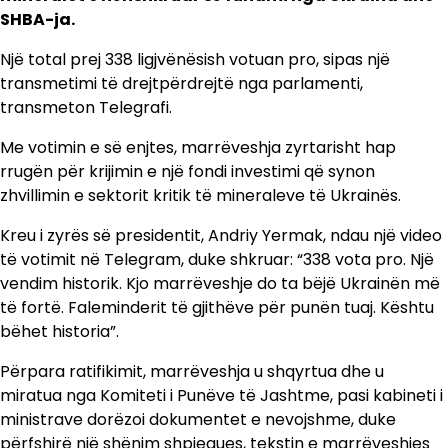
SHBA-ja.
Një total prej 338 ligjvënësish votuan pro, sipas një
transmetimi të drejtpërdrejtë nga parlamenti,
transmeton Telegrafi.
Me votimin e së enjtes, marrëveshja zyrtarisht hap
rrugën për krijimin e një fondi investimi që synon
zhvillimin e sektorit kritik të mineraleve të Ukrainës.
Kreu i zyrës së presidentit, Andriy Yermak, ndau një video
të votimit në Telegram, duke shkruar: “338 vota pro. Një
vendim historik. Kjo marrëveshje do ta bëjë Ukrainën më
të fortë. Faleminderit të gjithëve për punën tuaj. Kështu
bëhet historia”.
Përpara ratifikimit, marrëveshja u shqyrtua dhe u
miratua nga Komiteti i Punëve të Jashtme, pasi kabineti i
ministrave dorëzoi dokumentet e nevojshme, duke
përfshirë një shënim shpjegues, tekstin e marrëveshjes