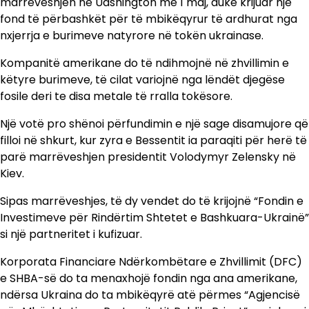
marrëveshjen në Uashington më 1 maj, duke krijuar një
fond të përbashkët për të mbikëqyrur të ardhurat nga
nxjerrja e burimeve natyrore në tokën ukrainase.
Kompanitë amerikane do të ndihmojnë në zhvillimin e
këtyre burimeve, të cilat variojnë nga lëndët djegëse
fosile deri te disa metale të rralla tokësore.
Një votë pro shënoi përfundimin e një sage disamujore që
filloi në shkurt, kur zyra e Bessentit ia paraqiti për herë të
parë marrëveshjen presidentit Volodymyr Zelensky në
Kiev.
Sipas marrëveshjes, të dy vendet do të krijojnë “Fondin e
Investimeve për Rindërtim Shtetet e Bashkuara-Ukrainë”
si një partneritet i kufizuar.
Korporata Financiare Ndërkombëtare e Zhvillimit (DFC)
e SHBA-së do ta menaxhojë fondin nga ana amerikane,
ndërsa Ukraina do ta mbikëqyrë atë përmes “Agjencisë