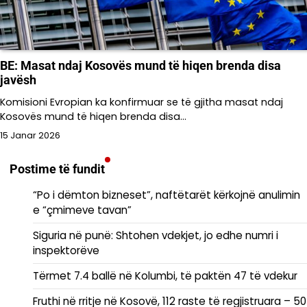
BE: Masat ndaj Kosovës mund të hiqen brenda disa
javësh
Komisioni Evropian ka konfirmuar se të gjitha masat ndaj
Kosovës mund të hiqen brenda disa…
15 Janar 2026
Postime të fundit
“Po i dëmton bizneset”, naftëtarët kërkojnë anulimin
e “çmimeve tavan”
Siguria në punë: Shtohen vdekjet, jo edhe numri i
inspektorëve
Tërmet 7.4 ballë në Kolumbi, të paktën 47 të vdekur
Fruthi në rritje në Kosovë, 112 raste të regjistruara – 50