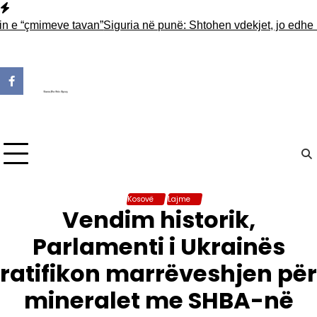
Skip
to
“çmimeve tavan”
Siguria në punë: Shtohen vdekjet, jo edhe numri
content
Kosovë
Lajme
Vendim historik,
Parlamenti i Ukrainës
ratifikon marrëveshjen për
mineralet me SHBA-në