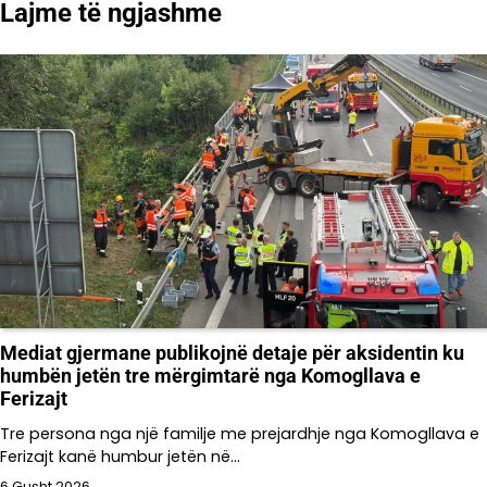
Lajme të ngjashme
Mediat gjermane publikojnë detaje për aksidentin ku
humbën jetën tre mërgimtarë nga Komogllava e
Ferizajt
Tre persona nga një familje me prejardhje nga Komogllava e
Ferizajt kanë humbur jetën në…
6 Gusht 2026