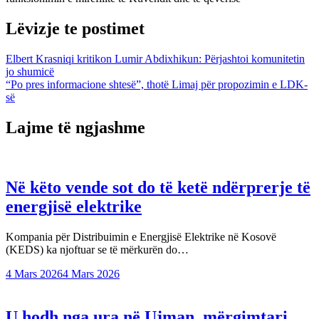
Lëvizje te postimet
Elbert Krasniqi kritikon Lumir Abdixhikun: Përjashtoi komunitetin
jo shumicë
“Po pres informacione shtesë”, thotë Limaj për propozimin e LDK-
së
Lajme të ngjashme
Në këto vende sot do të ketë ndërprerje të
energjisë elektrike
Kompania për Distribuimin e Energjisë Elektrike në Kosovë
(KEDS) ka njoftuar se të mërkurën do…
4 Mars 2026
4 Mars 2026
U hodh nga ura në Ujman, mërgimtari