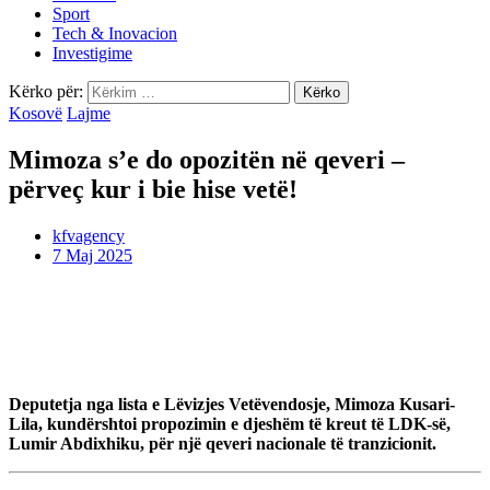
Sport
Tech & Inovacion
Investigime
Kërko për:
Kosovë
Lajme
Mimoza s’e do opozitën në qeveri –
përveç kur i bie hise vetë!
kfvagency
7 Maj 2025
Deputetja nga lista e Lëvizjes Vetëvendosje, Mimoza Kusari-
Lila, kundërshtoi propozimin e djeshëm të kreut të LDK-së,
Lumir Abdixhiku, për një qeveri nacionale të tranzicionit.