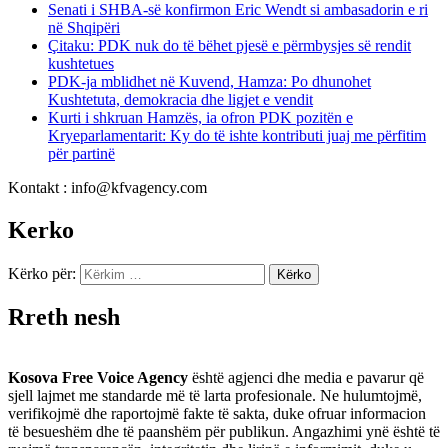
Senati i SHBA-së konfirmon Eric Wendt si ambasadorin e ri
në Shqipëri
​Çitaku: PDK nuk do të bëhet pjesë e përmbysjes së rendit
kushtetues
PDK-ja mblidhet në Kuvend, Hamza: Po dhunohet
Kushtetuta, demokracia dhe ligjet e vendit
Kurti i shkruan Hamzës, ia ofron PDK pozitën e
Kryeparlamentarit: Ky do të ishte kontributi juaj me përfitim
për partinë
Kontakt : info@kfvagency.com
Kerko
Kërko për:
Rreth nesh
Kosova Free Voice Agency
është agjenci dhe media e pavarur që
sjell lajmet me standarde më të larta profesionale. Ne hulumtojmë,
verifikojmë dhe raportojmë fakte të sakta, duke ofruar informacion
të besueshëm dhe të paanshëm për publikun. Angazhimi ynë është të