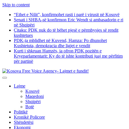
Skip to content
“Ethet e Nilit”, konfirmohet rasti i parë i virusit në Kosovë
Senati i SHBA-së konfirmon Eric Wendt si ambasadorin e ri
në Shqipëri
​Çitaku: PDK nuk do të bëhet pjesë e përmbysjes së rendit
kushtetues
PDK-ja mblidhet në Kuvend, Hamza: Po dhunohet
Kushtetuta, demokracia dhe ligjet e vendit
Kurti i shkruan Hamzës, ia ofron PDK pozitën e
Kryeparlamentarit: Ky do të ishte kontributi juaj me përfitim
për partinë
Lajme
Kosovë
Maqedoni
Shqipëri
Botë
Politikë
Kronikë Policore
Shëndetësi
Ekonomi