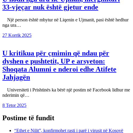
33-vjeçar nuk është gjetur ende
Një person është mbytur në Liqenin e Ujmanit, pasi është hedhur
nga ura…
27 Korrik 2025
U kritikua për çmimin që ndau për
dyshen e pushtetit, UP e arsyeton:
Shoqata Alumni e nderoi edhe Atifete
Jahjagën
Universiteti i Prishtinës ka bërë një postim në Facebook lidhur me
nderimin që…
8 Tetor 2025
Postime të fundit
“Ethet e Nilit”, konfirmohet rasti i parë i virusit në Kosovë