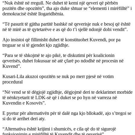
“Nuk është në rregull. Ne duhet të kemi një qeveri që përbën
pozitën dhe opozitën”, tha ajo duke shtuar se “elementi i mirëfilltë” i
demokracisë është llogaridhënia.
“Të pasurit të gjitha partitë bashkë në qeverisje nuk e besoj që është
në të mirë as të qytetarëve e as që do t’i sjellë ndonjë dobi vendit”.
Ajo insistoi që fillimisht duhet të konstituohet Kuvendi, por pa
treguar se si të gjendet kjo zgjidhje.
“Para se të shkojmë te ajo pikë, te diskutimi për koalicionin
qeverisës, duhet fokusuar në atë çfarë po ndodhë në procesin në
Kuvend”.
Kusari-Lila akuzoi opozitën se nuk po merr pjesë në votim
procedural
“Në vend se të dëgjojë zgjidhje, dëgjojmë deri te deklarimet morbide
të nënkryetarit të LDK-së që i duket se po hyn në varreza në
Kuvendin e Kosovës”.
E pyetur për alternativën për të dalë nga kjo bllokadë, ajo s’tregoi se
si do të arrihet deri aty.
“Alternativa është krijimi i shumicës, e cila që do të sigurojë
funksionimin e mirëfilltë të Kuvendit dhe të qeverisë”