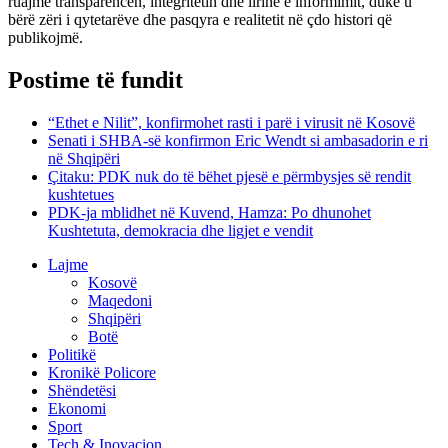
ruajmë transparencën, integritetin dhe lirinë e informimit, duke u
bërë zëri i qytetarëve dhe pasqyra e realitetit në çdo histori që
publikojmë.
Postime të fundit
“Ethet e Nilit”, konfirmohet rasti i parë i virusit në Kosovë
Senati i SHBA-së konfirmon Eric Wendt si ambasadorin e ri
në Shqipëri
​Çitaku: PDK nuk do të bëhet pjesë e përmbysjes së rendit
kushtetues
PDK-ja mblidhet në Kuvend, Hamza: Po dhunohet
Kushtetuta, demokracia dhe ligjet e vendit
Lajme
Kosovë
Maqedoni
Shqipëri
Botë
Politikë
Kronikë Policore
Shëndetësi
Ekonomi
Sport
Tech & Inovacion