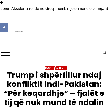
Skip
to
um
Aksident i rëndë në Greqi, humbin jetën nënë e bir nga Shqipë
content
Botë
Lajme
Trump i shpërfillur ndaj
konfliktit Indi-Pakistan:
“Për keqardhje” – fjalët e
tij që nuk mund të ndalin