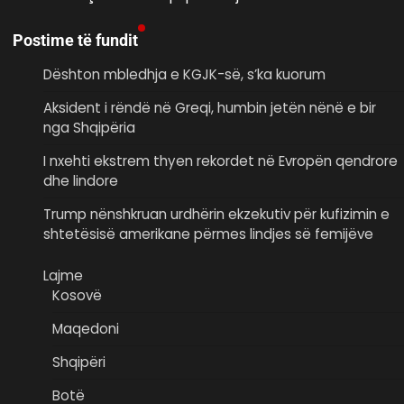
Postime të fundit
Dështon mbledhja e KGJK-së, s’ka kuorum
Aksident i rëndë në Greqi, humbin jetën nënë e bir
nga Shqipëria
I nxehti ekstrem thyen rekordet në Evropën qendrore
dhe lindore
Trump nënshkruan urdhërin ekzekutiv për kufizimin e
shtetësisë amerikane përmes lindjes së femijëve
Lajme
Kosovë
Maqedoni
Shqipëri
Botë