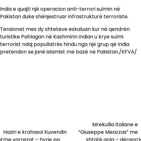
India e quajti një operacion anti-terrori sulmin në
Pakistan duke shënjestruar infrastrukturë terroriste.
Tensionet mes dy shteteve eskaluan kur në qendrën
turistike Pahlagan në Kashmirin indian u krye sulmi
terrorist ndaj popullatrës hindu nga një grup që India
pretendon se janë islamist me bazë në Pakistan./KFVA/
Mrekullia italiane e
Lëvizje
Haziri e krahasoi Kuvendin
“Giuseppe Meazzas” me
te
me varrezat – hyrje pa
shtatë gola – dërgon