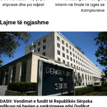
shpresë dhe pa ndjesi!
Interin në finale të Ligës së
postimet
Kampionëve
Lajme të ngjashme
DASH: Vendimet e fundit të Republikës Sërpska
ndikuan në heqjen e sanksioneve ndaj Dodikut