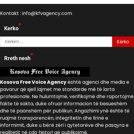
Kontakt : info@kfvagency.com
Kerko
Kërko
për:
Rreth nesh
Kosova Free Voice Agency
është agjenci dhe media e
pavarur që sjell lajmet me standarde më të larta
profesionale. Ne hulumtojmë, verifikojmë dhe raportojmë
fakte të sakta, duke ofruar informacion të besueshëm
dhe të paanshëm për publikun. Angazhimi ynë është të
ruajmë transparencën, integritetin dhe lirinë e
informimit, duke u bërë zëri i qytetarëve dhe pasqyra e
realitetit në çdo histori që publikojmë.