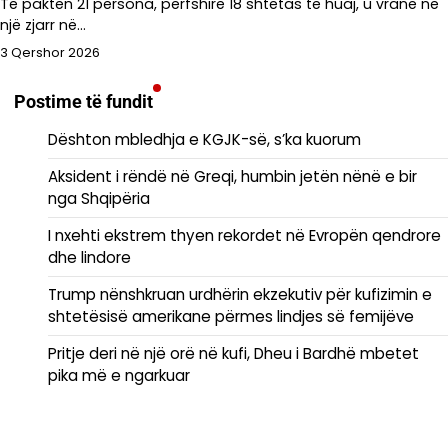
Të paktën 21 persona, përfshirë 18 shtetas të huaj, u vranë në
një zjarr në…
3 Qershor 2026
Postime të fundit
Dështon mbledhja e KGJK-së, s’ka kuorum
Aksident i rëndë në Greqi, humbin jetën nënë e bir
nga Shqipëria
I nxehti ekstrem thyen rekordet në Evropën qendrore
dhe lindore
Trump nënshkruan urdhërin ekzekutiv për kufizimin e
shtetësisë amerikane përmes lindjes së femijëve
Pritje deri në një orë në kufi, Dheu i Bardhë mbetet
pika më e ngarkuar