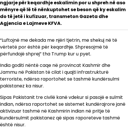
ngjarje për keqardhje eskalimin por u shpreh në aso
mënyre që lë të nënkuptohet se beson që ky eskalim
do të jetë i kufizuar, transmeton Gazeta dhe
Agjencia e Lajmeve KFVA.
“Luftojnë me dekada me njëri tjetrin, me shekuj në të
vërtetë por është për keqardhje. Shpresojmë të
përfundojë shprej” tha Trump kur u pyet.
India goditi nëntë caqe në provincat Kashmir dhe
Jammu në Pakistan të cilat i quajti infrastrukturë
terroriste, ndërsa raportohet se tashmë kundërsulmi
pakistanez ka nisur.
Sipas Pakistanit tre civilë kanë vdekur si pasojë e sulmit
indian, ndërsa raportohet se sistemet kundërajrore janë
aktivizuar tashmë në Kashmirin indian në pritje të
kundërsulmit pakistanez që sipas raporeteve tashmë
është nisur.