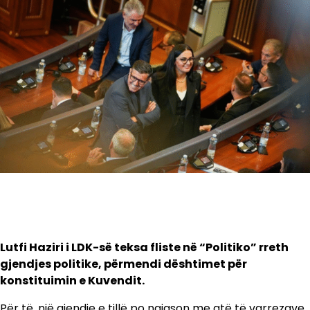
Lutfi Haziri i LDK-së teksa fliste në “Politiko” rreth
gjendjes politike, përmendi dështimet për
konstituimin e Kuvendit.
Për të, një gjendje e tillë po ngjason me atë të varrezave.