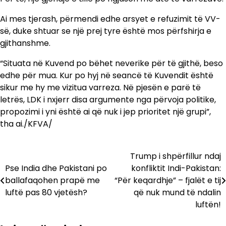
Ai mes tjerash, përmendi edhe arsyet e refuzimit të VV-
së, duke shtuar se një prej tyre është mos përfshirja e
gjithanshme.
“Situata në Kuvend po bëhet neverike për të gjithë, beso
edhe për mua. Kur po hyj në seancë të Kuvendit është
sikur me hy me vizitua varreza. Në pjesën e parë të
letrës, LDK i nxjerr disa argumente nga përvoja politike,
propozimi i yni është ai që nuk i jep prioritet një grupi”,
tha ai./KFVA/
Trump i shpërfillur ndaj
Lëvizje
Pse India dhe Pakistani po
konfliktit Indi-Pakistan:
te
ballafaqohen prapë me
“Për keqardhje” – fjalët e tij
luftë pas 80 vjetësh?
që nuk mund të ndalin
postimet
luftën!