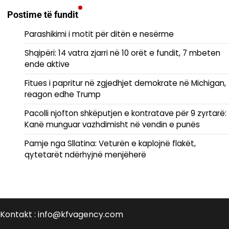
Postime të fundit
Parashikimi i motit për ditën e nesërme
Shqipëri: 14 vatra zjarri në 10 orët e fundit, 7 mbeten
ende aktive
Fitues i papritur në zgjedhjet demokrate në Michigan,
reagon edhe Trump
Pacolli njofton shkëputjen e kontratave për 9 zyrtarë:
Kanë munguar vazhdimisht në vendin e punës
Pamje nga Sllatina: Veturën e kaplojnë flakët,
qytetarët ndërhyjnë menjëherë
Kontakt : info@kfvagency.com