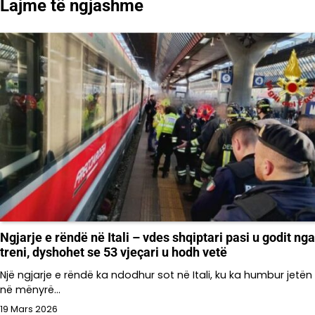
Lajme të ngjashme
Ngjarje e rëndë në Itali – vdes shqiptari pasi u godit nga
treni, dyshohet se 53 vjeçari u hodh vetë
Një ngjarje e rëndë ka ndodhur sot në Itali, ku ka humbur jetën
në mënyrë…
19 Mars 2026