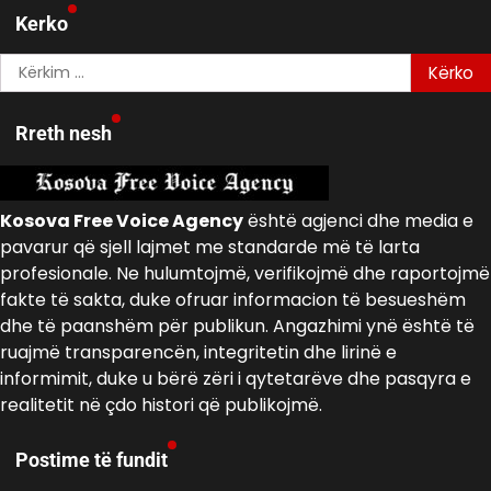
Kerko
Kërko
për:
Rreth nesh
Kosova Free Voice Agency
është agjenci dhe media e
pavarur që sjell lajmet me standarde më të larta
profesionale. Ne hulumtojmë, verifikojmë dhe raportojmë
fakte të sakta, duke ofruar informacion të besueshëm
dhe të paanshëm për publikun. Angazhimi ynë është të
ruajmë transparencën, integritetin dhe lirinë e
informimit, duke u bërë zëri i qytetarëve dhe pasqyra e
realitetit në çdo histori që publikojmë.
Postime të fundit