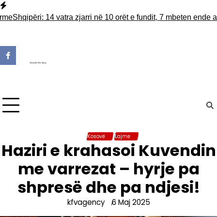
Skip
to
hqipëri: 14 vatra zjarri në 10 orët e fundit, 7 mbeten ende aktive
content
Kosovë
Lajme
Haziri e krahasoi Kuvendin
me varrezat – hyrje pa
shpresë dhe pa ndjesi!
kfvagency
6 Maj 2025