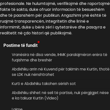
profesionale. Ne hulumtojmë, verifikojmë dhe raportojmë
fakte të sakta, duke ofruar informacion të besueshëm
dhe të paanshëm për publikun. Angazhimi ynë është të
ruajmë transparencën, integritetin dhe lirinë e
informimit, duke u bërë zëri i qytetarëve dhe pasqyra e
realitetit në çdo histori që publikojmë.
Postime të fundit
Vranësira në disa vende, IHMK paralajmëron erëra të
fuqishme dhe breshër
Abdixhiku arrin në Kuvend për takimin me Kurtin, thotë
se LDK nuk nënshtrohet
Kurti e Abdixhiku takohen sërish sot
Abdixhiku shihet në seli të partisë, nuk përgjigjet nëse
e ka takuar Kurtin (Video)
Lajme