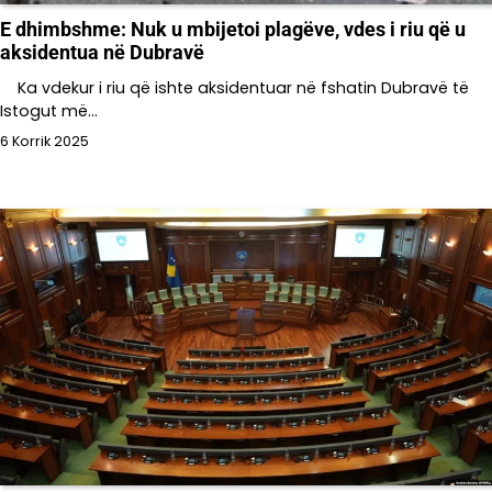
E dhimbshme: Nuk u mbijetoi plagëve, vdes i riu që u
aksidentua në Dubravë
Ka vdekur i riu që ishte aksidentuar në fshatin Dubravë të
Istogut më…
6 Korrik 2025