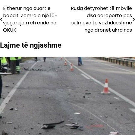
E therur nga duart e
Rusia detyrohet të mbyllë
Lëvizje
babait: Zemra e një 10-
disa aeroporte pas
te
vjeçareje rreh ende në
sulmeve të vazhdueshme
QKUK
nga dronët ukrainas
postimet
Lajme të ngjashme