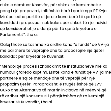
duke e dëmtuar Kosovën, për shkak se kemi mbetur
peng i një propozimi, i cili është bërë i qartë nga PDK-ja.
Mirëpo, edhe partitë e tjera e kanë bërë të qartë që
kandidati i propozuar nuk kalon, për shkak të një individi
që konsiderohet jo e denjë për të qenë kryetare e
Parlamentit”, tha ai.
Qalaj thotë se tashmë ka ardhë koha “e fundit” që VV-ja
me partnerë të veprojnë dhe ta propozojnë një tjetër
kandidat për kryetar të Kuvendit.
“Mendoj që procesi i zhbllokimit të institucioneve më ka
humbur çfarëdo kuptimi. Është koha e fundit që VV-ja me
partnerë e saj të mendojë dhe të veprojë për një
propozim tjetër. Paraprakisht, e rrugës është që LVV,
Guxo dhe Alternativa të marrin iniciativa në mënyrë që
të arrihet një konsensusi i përgjithshëm që ta kemi një
kryetar të Kuvendit”, tha ai.