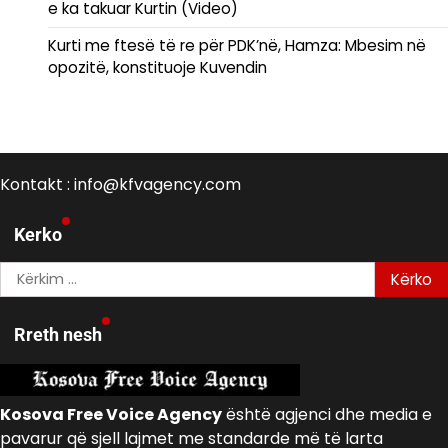
e ka takuar Kurtin (Video)
Kurti me ftesë të re për PDK’në, Hamza: Mbesim në
opozitë, konstituoje Kuvendin
Kontakt : info@kfvagency.com
Kerko
Kërko
për:
Rreth nesh
Kosova Free Voice Agency
është agjenci dhe media e
pavarur që sjell lajmet me standarde më të larta