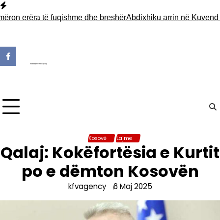
Skip
to
 erëra të fuqishme dhe breshër
Abdixhiku arrin në Kuvend për t
content
Kosovë
Lajme
Qalaj: Kokëfortësia e Kurtit
po e dëmton Kosovën
kfvagency
6 Maj 2025