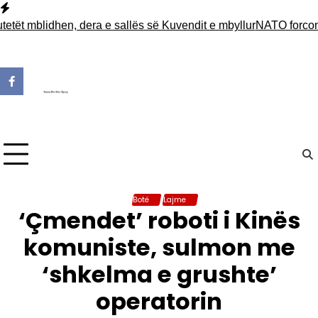
Skip
to
 mblidhen, dera e sallës së Kuvendit e mbyllur
NATO forcon pran
content
Botë
Lajme
‘Çmendet’ roboti i Kinës
komuniste, sulmon me
‘shkelma e grushte’
operatorin