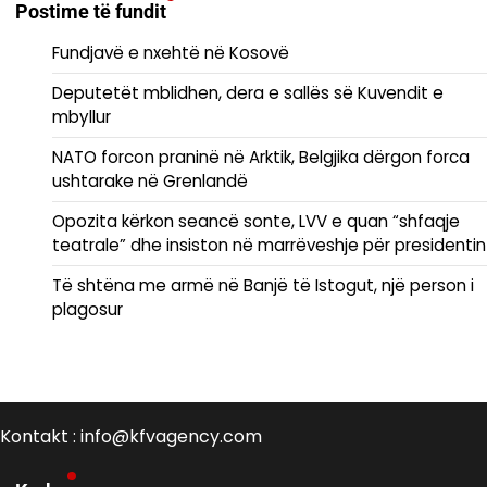
Postime të fundit
Fundjavë e nxehtë në Kosovë
Deputetët mblidhen, dera e sallës së Kuvendit e
mbyllur
NATO forcon praninë në Arktik, Belgjika dërgon forca
ushtarake në Grenlandë
Opozita kërkon seancë sonte, LVV e quan “shfaqje
teatrale” dhe insiston në marrëveshje për presidentin
Të shtëna me armë në Banjë të Istogut, një person i
plagosur
Kontakt : info@kfvagency.com