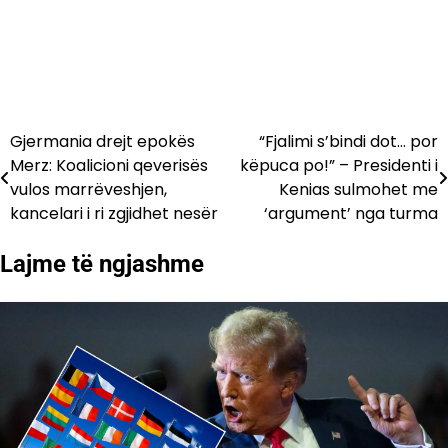
Gjermania drejt epokës
“Fjalimi s’bindi dot… por
Lëvizje
Merz: Koalicioni qeverisës
këpuca po!” – Presidenti i
te
vulos marrëveshjen,
Kenias sulmohet me
kancelari i ri zgjidhet nesër
‘argument’ nga turma
postimet
Lajme të ngjashme