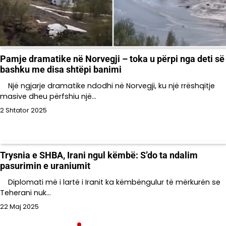
Pamje dramatike në Norvegji – toka u përpi nga deti së
bashku me disa shtëpi banimi
Një ngjarje dramatike ndodhi në Norvegji, ku një rrëshqitje
masive dheu përfshiu një…
2 Shtator 2025
Trysnia e SHBA, Irani ngul këmbë: S’do ta ndalim
pasurimin e uraniumit
Diplomati më i lartë i Iranit ka këmbëngulur të mërkurën se
Teherani nuk…
22 Maj 2025