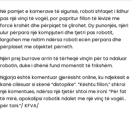
Në pamjet e kamerave të sigurisë, roboti shfaqet i lidhur
pas një vinçi të vogël, por papritur fillon të lëvizë me
forcë krahët dhe përpiqet të çlirohet. Dy punonjës, njëri
ulur përpara një kompjuteri dhe tjetri pas robotit,
largohen me nxitim ndërsa roboti ecën përpara dhe
përplaset me objektet përreth.
Njëri prej burrave arrin të tërheqë vinçin për ta ndaluar
robotin, duke i dhënë fund momentit të frikshëm.
Ngjarja është komentuar gjerësisht online, ku ndjekësit e
kanë cilësuar si skenë “distopike”. “Kështu fillon,” shkroi
një komentues, ndërsa një tjetër shtoi me ironi: “Për fat
të mirë, apokalipsi robotik ndalet me një vinç të vogël…
për tani.”/ KFVA/