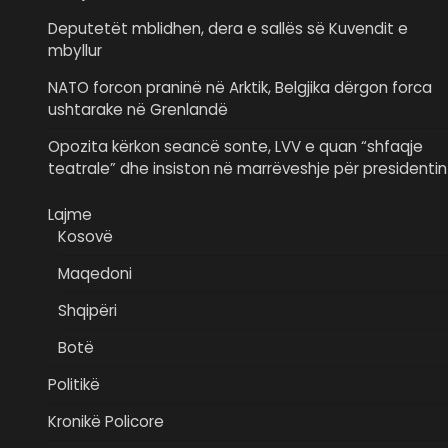
Deputetët mblidhen, dera e sallës së Kuvendit e
mbyllur
NATO forcon praninë në Arktik, Belgjika dërgon forca
ushtarake në Grenlandë
Opozita kërkon seancë sonte, LVV e quan “shfaqje
teatrale” dhe insiston në marrëveshje për presidentin
Lajme
Kosovë
Maqedoni
Shqipëri
Botë
Politikë
Kronikë Policore