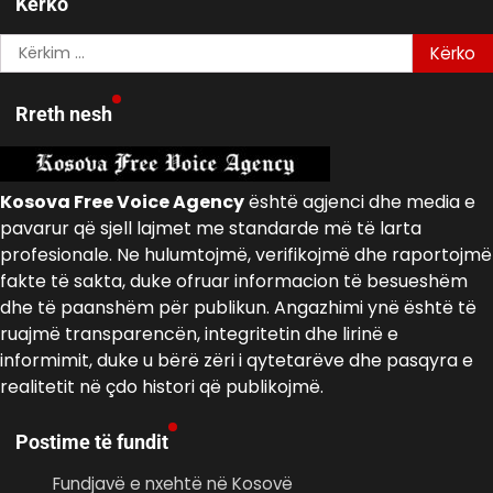
Kerko
Kërko
për:
Rreth nesh
Kosova Free Voice Agency
është agjenci dhe media e
pavarur që sjell lajmet me standarde më të larta
profesionale. Ne hulumtojmë, verifikojmë dhe raportojmë
fakte të sakta, duke ofruar informacion të besueshëm
dhe të paanshëm për publikun. Angazhimi ynë është të
ruajmë transparencën, integritetin dhe lirinë e
informimit, duke u bërë zëri i qytetarëve dhe pasqyra e
realitetit në çdo histori që publikojmë.
Postime të fundit
Fundjavë e nxehtë në Kosovë