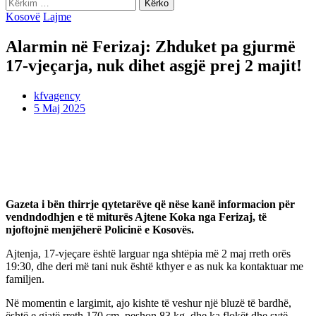
Kërko
për:
Kosovë
Lajme
Alarmin në Ferizaj: Zhduket pa gjurmë
17-vjeçarja, nuk dihet asgjë prej 2 majit!
kfvagency
5 Maj 2025
Gazeta i bën thirrje qytetarëve që nëse kanë informacion për
vendndodhjen e të miturës Ajtene Koka nga Ferizaj, të
njoftojnë menjëherë Policinë e Kosovës.
Ajtenja, 17-vjeçare është larguar nga shtëpia më 2 maj rreth orës
19:30, dhe deri më tani nuk është kthyer e as nuk ka kontaktuar me
familjen.
Në momentin e largimit, ajo kishte të veshur një bluzë të bardhë,
është e gjatë rreth 170 cm, peshon 83 kg, dhe ka flokët dhe sytë