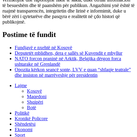
të besueshëm dhe të paanshëm për publikun. Angazhimi ynë është të
ruajmë transparencën, integritetin dhe lirinë e informimit, duke u
bërë zëri i qytetarëve dhe pasqyra e realitetit në çdo histori që
publikojmë.
Postime të fundit
Fundjavë e nxehtë në Kosovë
Deputetët mblidhen, dera e sallës së Kuvendit e mbyllur
NATO forcon praninë në Arktik, Belgjika dërgon forca
ushtarake në Grenlandë
Opozita kërkon seancë sonte, LVV e quan “shfaqje teatrale”
dhe insiston në marrëveshje për presidentin
Lajme
Kosovë
Maqedoni
Shqipëri
Botë
Politikë
Kronikë Policore
Shëndetësi
Ekonomi
Sport