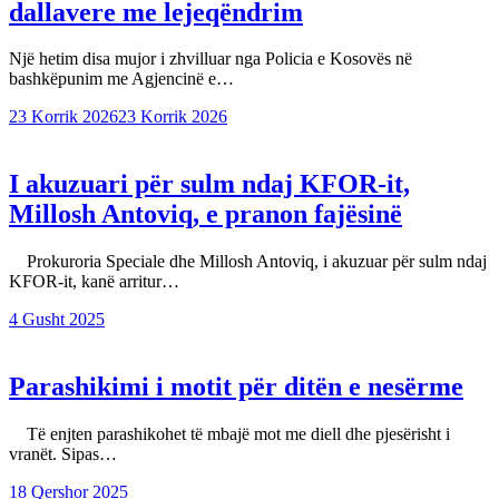
dallavere me lejeqëndrim
Një hetim disa mujor i zhvilluar nga Policia e Kosovës në
bashkëpunim me Agjencinë e…
23 Korrik 2026
23 Korrik 2026
I akuzuari për sulm ndaj KFOR-it,
Millosh Antoviq, e pranon fajësinë
Prokuroria Speciale dhe Millosh Antoviq, i akuzuar për sulm ndaj
KFOR-it, kanë arritur…
4 Gusht 2025
Parashikimi i motit për ditën e nesërme
Të enjten parashikohet të mbajë mot me diell dhe pjesërisht i
vranët. Sipas…
18 Qershor 2025