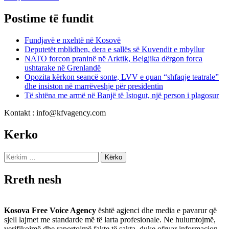
Postime të fundit
Fundjavë e nxehtë në Kosovë
Deputetët mblidhen, dera e sallës së Kuvendit e mbyllur
NATO forcon praninë në Arktik, Belgjika dërgon forca
ushtarake në Grenlandë
Opozita kërkon seancë sonte, LVV e quan “shfaqje teatrale”
dhe insiston në marrëveshje për presidentin
Të shtëna me armë në Banjë të Istogut, një person i plagosur
Kontakt : info@kfvagency.com
Kerko
Kërko
për:
Rreth nesh
Kosova Free Voice Agency
është agjenci dhe media e pavarur që
sjell lajmet me standarde më të larta profesionale. Ne hulumtojmë,
verifikojmë dhe raportojmë fakte të sakta, duke ofruar informacion