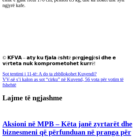
ngjyrë kafe.
© 𝗞𝗙𝗩𝗔 – 𝗮𝘁𝘆 𝗸𝘂 𝗳𝗷𝗮𝗹𝗮 ë𝘀𝗵𝘁ë 𝗽ë𝗿𝗴𝗷𝗲𝗴𝗷ë𝘀𝗶 𝗱𝗵𝗲 𝗲
𝘃ë𝗿𝘁𝗲𝘁𝗮 𝗻𝘂𝗸 𝗸𝗼𝗺𝗽𝗿𝗼𝗺𝗲𝘁𝗼𝗵𝗲𝘁 𝗸𝘂𝗿𝗿ë!
Lëvizje
Sot tentimi i 11-të: A do ta zhbllokohet Kuvendi?
VV-së s’i kalon as sot “cirku” në Kuvend, 56 vota për votim të
te
fshehtë
postimet
Lajme të ngjashme
Aksioni në MPB – Këta janë zyrtarët dhe
biznesmeni që përfunduan në pranga për