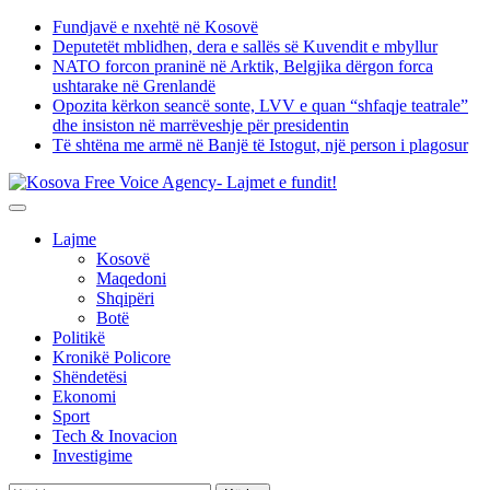
Skip
Fundjavë e nxehtë në Kosovë
to
Deputetët mblidhen, dera e sallës së Kuvendit e mbyllur
content
NATO forcon praninë në Arktik, Belgjika dërgon forca
ushtarake në Grenlandë
Opozita kërkon seancë sonte, LVV e quan “shfaqje teatrale”
dhe insiston në marrëveshje për presidentin
Të shtëna me armë në Banjë të Istogut, një person i plagosur
Lajme
Kosovë
Maqedoni
Shqipëri
Botë
Politikë
Kronikë Policore
Shëndetësi
Ekonomi
Sport
Tech & Inovacion
Investigime