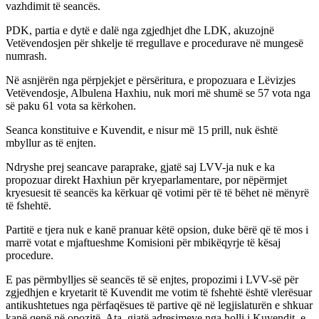
vazhdimit të seancës.
PDK, partia e dytë e dalë nga zgjedhjet dhe LDK, akuzojnë
Vetëvendosjen për shkelje të rregullave e procedurave në mungesë
numrash.
Në asnjërën nga përpjekjet e përsëritura, e propozuara e Lëvizjes
Vetëvendosje, Albulena Haxhiu, nuk mori më shumë se 57 vota nga
së paku 61 vota sa kërkohen.
Seanca konstituive e Kuvendit, e nisur më 15 prill, nuk është
mbyllur as të enjten.
Ndryshe prej seancave paraprake, gjatë saj LVV-ja nuk e ka
propozuar direkt Haxhiun për kryeparlamentare, por nëpërmjet
kryesuesit të seancës ka kërkuar që votimi për të të bëhet në mënyrë
të fshehtë.
Partitë e tjera nuk e kanë pranuar këtë opsion, duke bërë që të mos i
marrë votat e mjaftueshme Komisioni për mbikëqyrje të kësaj
procedure.
E pas përmbylljes së seancës të së enjtes, propozimi i LVV-së për
zgjedhjen e kryetarit të Kuvendit me votim të fshehtë është vlerësuar
antikushtetues nga përfaqësues të partive që në legjislaturën e shkuar
kanë qenë në opozitë. Ata, gjatë adresimeve nga holli i Kuvendit, e