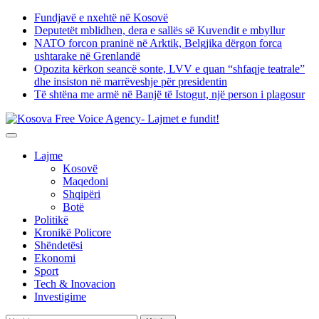
Skip
Fundjavë e nxehtë në Kosovë
to
Deputetët mblidhen, dera e sallës së Kuvendit e mbyllur
content
NATO forcon praninë në Arktik, Belgjika dërgon forca
ushtarake në Grenlandë
Opozita kërkon seancë sonte, LVV e quan “shfaqje teatrale”
dhe insiston në marrëveshje për presidentin
Të shtëna me armë në Banjë të Istogut, një person i plagosur
Lajme
Kosovë
Maqedoni
Shqipëri
Botë
Politikë
Kronikë Policore
Shëndetësi
Ekonomi
Sport
Tech & Inovacion
Investigime