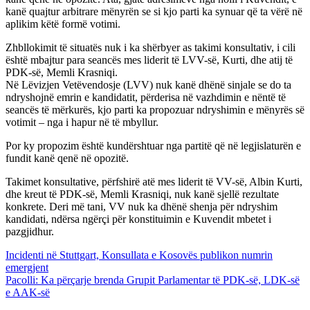
kanë quajtur arbitrare mënyrën se si kjo parti ka synuar që ta vërë në
aplikim këtë formë votimi.
Zhbllokimit të situatës nuk i ka shërbyer as takimi konsultativ, i cili
është mbajtur para seancës mes liderit të LVV-së, Kurti, dhe atij të
PDK-së, Memli Krasniqi.
Në Lëvizjen Vetëvendosje (LVV) nuk kanë dhënë sinjale se do ta
ndryshojnë emrin e kandidatit, përderisa në vazhdimin e nëntë të
seancës të mërkurës, kjo parti ka propozuar ndryshimin e mënyrës së
votimit – nga i hapur në të mbyllur.
Por ky propozim është kundërshtuar nga partitë që në legjislaturën e
fundit kanë qenë në opozitë.
Takimet konsultative, përfshirë atë mes liderit të VV-së, Albin Kurti,
dhe kreut të PDK-së, Memli Krasniqi, nuk kanë sjellë rezultate
konkrete. Deri më tani, VV nuk ka dhënë shenja për ndryshim
kandidati, ndërsa ngërçi për konstituimin e Kuvendit mbetet i
pazgjidhur.
Lëvizje
Incidenti në Stuttgart, Konsullata e Kosovës publikon numrin
emergjent
te
Pacolli: Ka përçarje brenda Grupit Parlamentar të PDK-së, LDK-së
postimet
e AAK-së