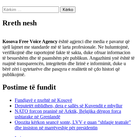
Kërko
për:
Rreth nesh
Kosova Free Voice Agency
është agjenci dhe media e pavarur që
sjell lajmet me standarde më të larta profesionale. Ne hulumtojmë,
verifikojmë dhe raportojmë fakte të sakta, duke ofruar informacion
të besueshëm dhe të paanshëm për publikun. Angazhimi ynë është të
ruajmë transparencën, integritetin dhe lirinë e informimit, duke u
bërë zëri i qytetarëve dhe pasqyra e realitetit në çdo histori që
publikojmë.
Postime të fundit
Fundjavë e nxehtë në Kosovë
Deputetët mblidhen, dera e sallës së Kuvendit e mbyllur
NATO forcon praninë në Arktik, Belgjika dërgon forca
ushtarake në Grenlandë
Opozita kërkon seancë sonte, LVV e quan “shfaqje teatrale”
dhe insiston në marrëveshje për presidentin