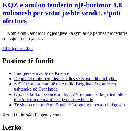
KQZ e anulon tenderin një-burimor 1,8
milionësh për votat jashtë vendit, s’pati
ofertues
Komisioni Qëndror i Zgjedhjeve ka synuar që përmes procedurës
së negocimit ta japë…
10 Dhjetor 2025
Postime të fundit
Fundjavë e nxehtë në Kosovë
Deputetët mblidhen, dera e sallës së Kuvendit e mbyllur
NATO forcon praninë në Arktik, Belgjika dërgon forca
ushtarake në Grenlandë
Opozita kërkon seancë sonte, LVV e quan “shfaqje teatrale”
dhe insiston në marrëveshje për presidentin
Të shtëna me armë në Banjë të Istogut, një person i plagosur
Kontakt : info@kfvagency.com
Kerko