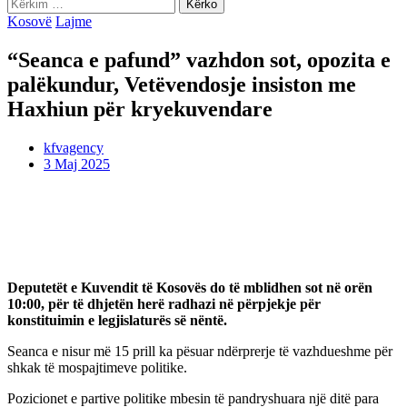
Kërko
për:
Kosovë
Lajme
“Seanca e pafund” vazhdon sot, opozita e
palëkundur, Vetëvendosje insiston me
Haxhiun për kryekuvendare
kfvagency
3 Maj 2025
Deputetët e Kuvendit të Kosovës do të mblidhen sot në orën
10:00, për të dhjetën herë radhazi në përpjekje për
konstituimin e legjislaturës së nëntë.
Seanca e nisur më 15 prill ka pësuar ndërprerje të vazhdueshme për
shkak të mospajtimeve politike.
Pozicionet e partive politike mbesin të pandryshuara një ditë para