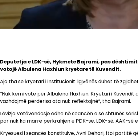
Deputetja e LDK-së, Hykmete Bajrami, pas dështimit t
votojë Albulena Haxhiun kryetare të Kuvendit.
Ajo tha se kryetari i institucionit ligjvënës duhet të zgji
“Nuk kemi votë për Albulena Haxhiun. Kryetari i Kuvendit
vazhdojmë përderisa ata nuk reflektojnë”, tha Bajrami.
Lëvizja Vetëvendosje edhe në seancën e së shtunës sërish
por nuk ka marrë përkrahjen e PDK-së, LDK-së, AAK-së e 
Kryesuesi i seancës konstituive, Avni Dehari, ftoi partitë