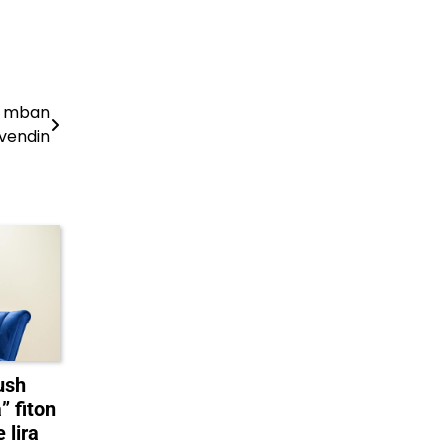
 e mban
vendin
ush
” fiton
 lira