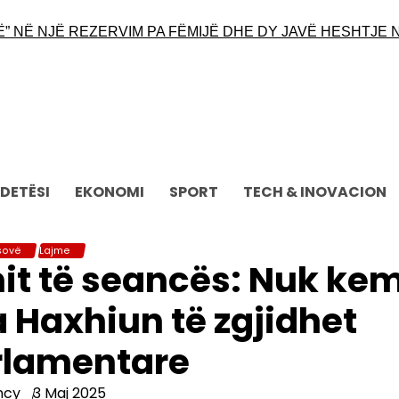
 NË NJË REZERVIM PA FËMIJË DHE DY JAVË HESHTJE NG
DETËSI
EKONOMI
SPORT
TECH & INOVACION
sovë
Lajme
it të seancës: Nuk kem
 Haxhiun të zgjidhet
rlamentare
ncy
3 Maj 2025