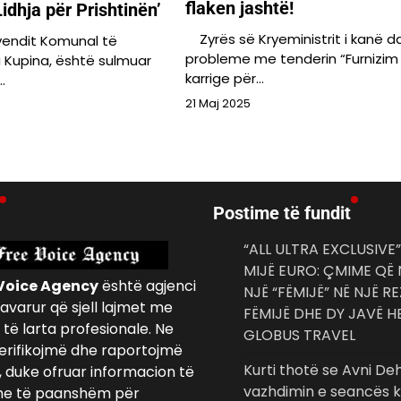
flaken jashtë!
‘Lidhja për Prishtinën’
Zyrës së Kryeministrit i kanë da
vendit Komunal të
probleme me tenderin “Furnizi
i Kupina, është sulmuar
karrige për…
…
21 Maj 2025
Postime të fundit
“ALL ULTRA EXCLUSIVE”
MIJË EURO: ÇMIME QË
Voice Agency
është agjenci
NJË “FËMIJË” NË NJË R
avarur që sjell lajmet me
FËMIJË DHE DY JAVË 
të larta profesionale. Ne
GLOBUS TRAVEL
erifikojmë dhe raportojmë
Kurti thotë se Avni Deh
, duke ofruar informacion të
vazhdimin e seancës ko
e të paanshëm për