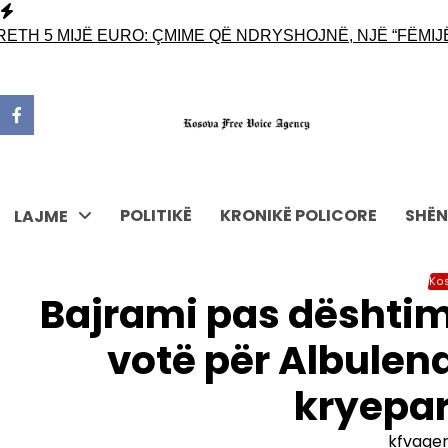
Skip
to
H 5 MIJË EURO: ÇMIME QË NDRYSHOJNË, NJË “FËMIJË”
content
POLITIKË
KRONIKË POLICORE
SHËN
LAJME
Ko
Bajrami pas dështim
votë për Albulena
kryepa
kfvage