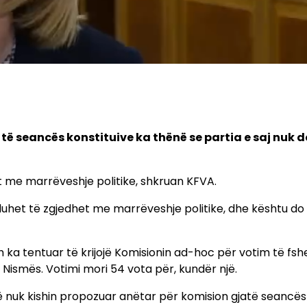
ë seancës konstituive ka thënë se partia e saj nuk d
dhet me marrëveshje politike, shkruan KFVA.
 duhet të zgjedhet me marrëveshje politike, dhe kështu do
 ka tentuar të krijojë Komisionin ad-hoc për votim të fs
Nismës. Votimi mori 54 vota për, kundër një.
 që nuk kishin propozuar anëtar për komision gjatë seancës