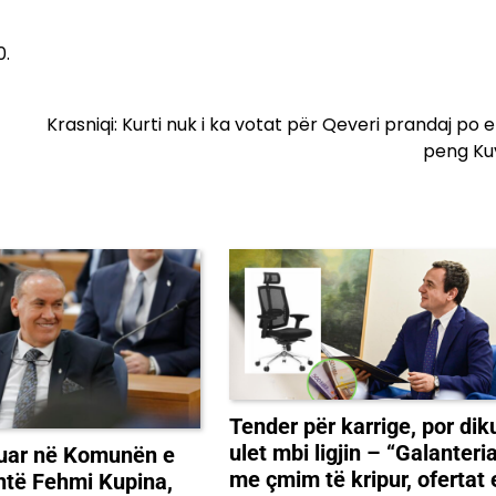
0.
Krasniqi: Kurti nuk i ka votat për Qeveri prandaj po
peng Ku
Tender për karrige, por dik
ulet mbi ligjin – “Galanteria
lmuar në Komunën e
me çmim të kripur, ofertat e
htë Fehmi Kupina,