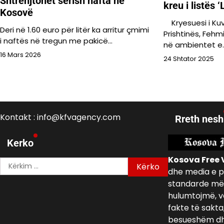
Shtrenjtohet sërish nafta në
kreu i listës 
Kosovë
Kryesuesi i Ku
Deri në 1.60 euro për litër ka arritur çmimi
Prishtinës, Fehm
i naftës në tregun me pakicë…
në ambientet e
16 Mars 2026
24 Shtator 2025
Kontakt : info@kfvagency.com
Rreth nesh
Kerko
Kosova Free 
Kërko
dhe media e p
për:
standarde më 
hulumtojmë, v
fakte të sakta
besueshëm dh