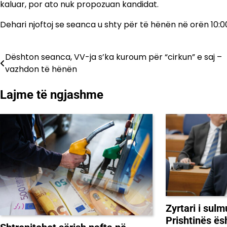
kaluar, por ato nuk propozuan kandidat.
Dehari njoftoj se seanca u shty për të hënën në orën 10:0
Dështon seanca, VV-ja s’ka kuroum për “cirkun” e saj –
Lëvizje
vazhdon të hënën
te
Lajme të ngjashme
postimet
Zyrtari i su
Prishtinës ës