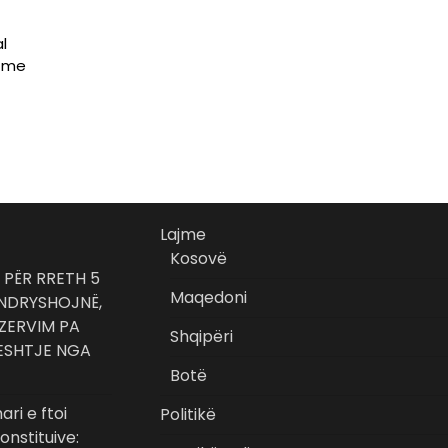
l
m me
Lajme
Kosovë
 PËR RRETH 5
Maqedoni
 NDRYSHOJNË,
EZERVIM PA
Shqipëri
HESHTJE NGA
Botë
ari e ftoi
Politikë
nstituive: