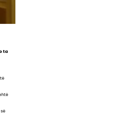
o ta
 të
hehtë
 së