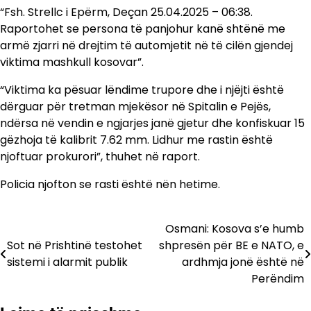
“Fsh. Strellc i Epërm, Deçan 25.04.2025 – 06:38.
Raportohet se persona të panjohur kanë shtënë me
armë zjarri në drejtim të automjetit në të cilën gjendej
viktima mashkull kosovar”.
“Viktima ka pësuar lëndime trupore dhe i njëjti është
dërguar për tretman mjekësor në Spitalin e Pejës,
ndërsa në vendin e ngjarjes janë gjetur dhe konfiskuar 15
gëzhoja të kalibrit 7.62 mm. Lidhur me rastin është
njoftuar prokurori”, thuhet në raport.
Policia njofton se rasti është nën hetime.
Osmani: Kosova s’e humb
Lëvizje
Sot në Prishtinë testohet
shpresën për BE e NATO, e
te
sistemi i alarmit publik
ardhmja jonë është në
Perëndim
postimet