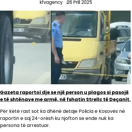
kfvagency
26 Prill 2025
Gazeta raportoi dje se një person u plagos si pasojë
e të shtënave me armë, në fshatin Strellc të Deçanit.
Për këtë rast sot ka dhënë detaje Policia e Kosovës në
raportin e saj 24-orësh ku njofton se ende nuk ka
persona të arrestuar.