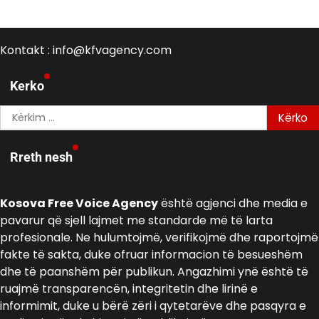
Kontakt : info@kfvagency.com
Kerko
Kërko
për:
Rreth nesh
Kosova Free Voice Agency
është agjenci dhe media e
pavarur që sjell lajmet me standarde më të larta
profesionale. Ne hulumtojmë, verifikojmë dhe raportojmë
fakte të sakta, duke ofruar informacion të besueshëm
dhe të paanshëm për publikun. Angazhimi ynë është të
ruajmë transparencën, integritetin dhe lirinë e
informimit, duke u bërë zëri i qytetarëve dhe pasqyra e