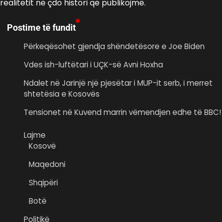
realitetit në çdo histori që publikojmë.
Postime të fundit
Përkeqësohet gjendja shëndetësore e Joe Biden
Vdes ish-luftëtari i UÇK-së Avni Hoxha
Ndalet në Jarinjë një pjesëtar i MUP-it serb, i merret
shtetësia e Kosovës
Tensionet në Kuvend marrin vëmendjen edhe të BBC!
Lajme
Kosovë
Maqedoni
Shqipëri
Botë
Politikë