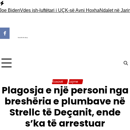
Skip
to
Biden
Vdes ish-luftëtari i UÇK-së Avni Hoxha
Ndalet në Jarinjë n
content
Kosovë
Lajme
Plagosja e një personi nga
breshëria e plumbave në
Strellc të Deçanit, ende
s’ka të arrestuar