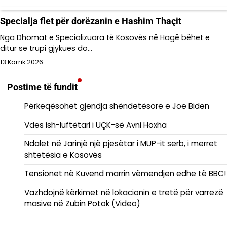
Specialja flet për dorëzanin e Hashim Thaçit
Nga Dhomat e Specializuara të Kosovës në Hagë bëhet e
ditur se trupi gjykues do…
13 Korrik 2026
Postime të fundit
Përkeqësohet gjendja shëndetësore e Joe Biden
Vdes ish-luftëtari i UÇK-së Avni Hoxha
Ndalet në Jarinjë një pjesëtar i MUP-it serb, i merret
shtetësia e Kosovës
Tensionet në Kuvend marrin vëmendjen edhe të BBC!
Vazhdojnë kërkimet në lokacionin e tretë për varrezë
masive në Zubin Potok (Video)