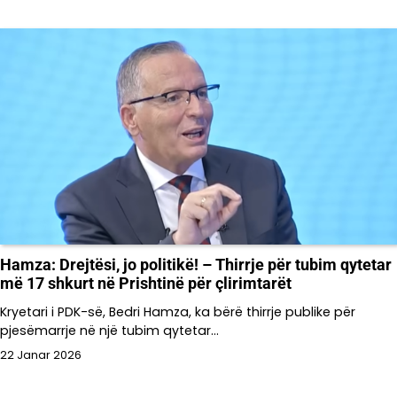
Hamza: Drejtësi, jo politikë! – Thirrje për tubim qytetar
më 17 shkurt në Prishtinë për çlirimtarët
Kryetari i PDK-së, Bedri Hamza, ka bërë thirrje publike për
pjesëmarrje në një tubim qytetar…
22 Janar 2026