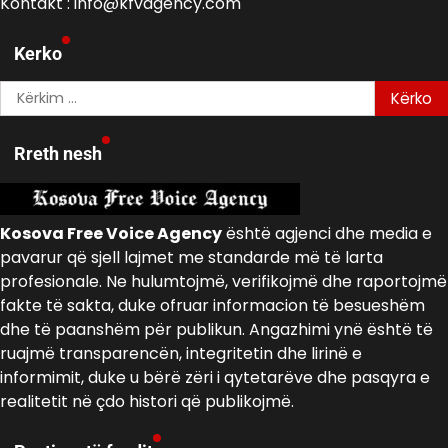
Kontakt : info@kfvagency.com
Kerko
Kërko
për:
Rreth nesh
Kosova Free Voice Agency
është agjenci dhe media e
pavarur që sjell lajmet me standarde më të larta
profesionale. Ne hulumtojmë, verifikojmë dhe raportojmë
fakte të sakta, duke ofruar informacion të besueshëm
dhe të paanshëm për publikun. Angazhimi ynë është të
ruajmë transparencën, integritetin dhe lirinë e
informimit, duke u bërë zëri i qytetarëve dhe pasqyra e
realitetit në çdo histori që publikojmë.