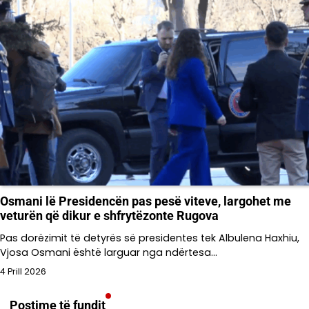
Osmani lë Presidencën pas pesë viteve, largohet me
veturën që dikur e shfrytëzonte Rugova
Pas dorëzimit të detyrës së presidentes tek Albulena Haxhiu,
Vjosa Osmani është larguar nga ndërtesa…
4 Prill 2026
Postime të fundit