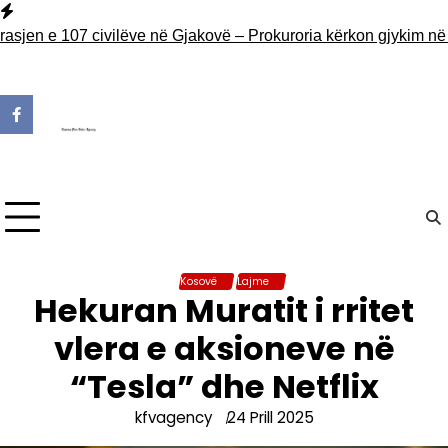
Skip
to
en e 107 civilëve në Gjakovë – Prokuroria kërkon gjykim në mu
content
Kosovë
Lajme
Hekuran Muratit i rritet
vlera e aksioneve në
“Tesla” dhe Netflix
kfvagency
24 Prill 2025