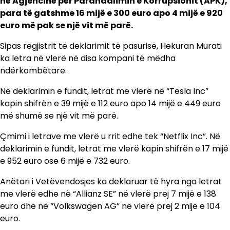
në Agjencinë për Parandalimin e Korrupsionit (APK),
para të gatshme 16 mijë e 300 euro apo 4 mijë e 920
euro më pak se një vit më parë.
Sipas regjistrit të deklarimit të pasurisë, Hekuran Murati
ka letra në vlerë në disa kompani të mëdha
ndërkombëtare.
Në deklarimin e fundit, letrat me vlerë në “Tesla Inc”
kapin shifrën e 39 mijë e 112 euro apo 14 mijë e 449 euro
më shumë se një vit më parë.
Çmimi i letrave me vlerë u rrit edhe tek “Netflix Inc”. Në
deklarimin e fundit, letrat me vlerë kapin shifrën e 17 mijë
e 952 euro ose 6 mijë e 732 euro.
Anëtari i Vetëvendosjes ka deklaruar të hyra nga letrat
me vlerë edhe në “Allianz SE” në vlerë prej 7 mijë e 138
euro dhe në “Volkswagen AG” në vlerë prej 2 mijë e 104
euro.