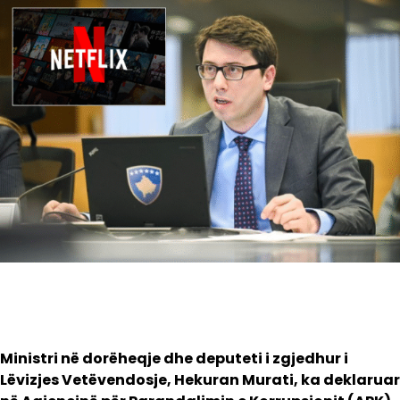
Ministri në dorëheqje dhe deputeti i zgjedhur i
Lëvizjes Vetëvendosje, Hekuran Murati, ka deklaruar