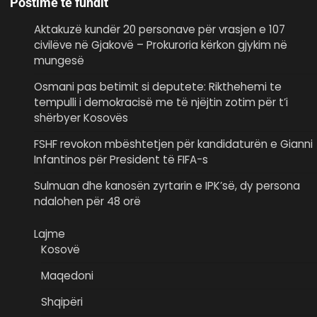
Postime të fundit
Aktakuzë kundër 20 personave për vrasjen e 107
civilëve në Gjakovë – Prokuroria kërkon gjykim në
mungesë
Osmani pas betimit si deputete: Rikthehemi te
tempulli i demokracisë me të njëjtin zotim për t’i
shërbyer Kosovës
FSHF revokon mbështetjen për kandidaturën e Gianni
Infantinos për President të FIFA-s
Sulmuan dhe kanosën zyrtarin e IPK’së, dy persona
ndalohen për 48 orë
Lajme
Kosovë
Maqedoni
Shqipëri