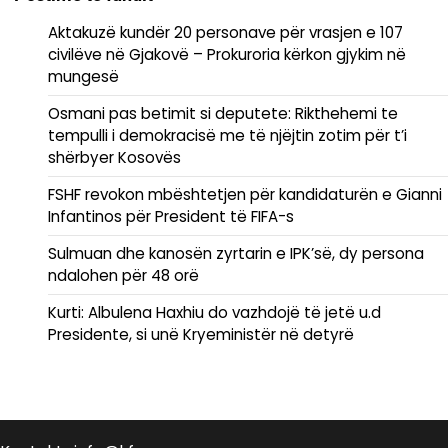
Aktakuzë kundër 20 personave për vrasjen e 107
civilëve në Gjakovë – Prokuroria kërkon gjykim në
mungesë
Osmani pas betimit si deputete: Rikthehemi te
tempulli i demokracisë me të njëjtin zotim për t’i
shërbyer Kosovës
FSHF revokon mbështetjen për kandidaturën e Gianni
Infantinos për President të FIFA-s
Sulmuan dhe kanosën zyrtarin e IPK’së, dy persona
ndalohen për 48 orë
Kurti: Albulena Haxhiu do vazhdojë të jetë u.d
Presidente, si unë Kryeministër në detyrë