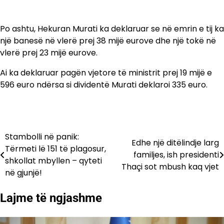
Po ashtu, Hekuran Murati ka deklaruar se në emrin e tij ka
një banesë në vlerë prej 38 mijë eurove dhe një tokë në
vlerë prej 23 mijë eurove.
Ai ka deklaruar pagën vjetore të ministrit prej 19 mijë e
596 euro ndërsa si dividentë Murati deklaroi 335 euro.
Stambolli në panik:
Lëvizje
Edhe një ditëlindje larg
Tërmeti lë 151 të plagosur,
familjes, ish presidenti
te
shkollat mbyllen – qyteti
Thaçi sot mbush kaq vjet
në gjunjë!
postimet
Lajme të ngjashme