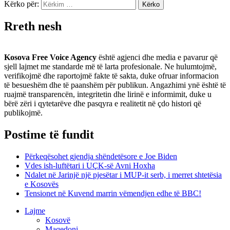
Kërko për:
Rreth nesh
Kosova Free Voice Agency
është agjenci dhe media e pavarur që
sjell lajmet me standarde më të larta profesionale. Ne hulumtojmë,
verifikojmë dhe raportojmë fakte të sakta, duke ofruar informacion
të besueshëm dhe të paanshëm për publikun. Angazhimi ynë është të
ruajmë transparencën, integritetin dhe lirinë e informimit, duke u
bërë zëri i qytetarëve dhe pasqyra e realitetit në çdo histori që
publikojmë.
Postime të fundit
Përkeqësohet gjendja shëndetësore e Joe Biden
Vdes ish-luftëtari i UÇK-së Avni Hoxha
Ndalet në Jarinjë një pjesëtar i MUP-it serb, i merret shtetësia
e Kosovës
Tensionet në Kuvend marrin vëmendjen edhe të BBC!
Lajme
Kosovë
Maqedoni