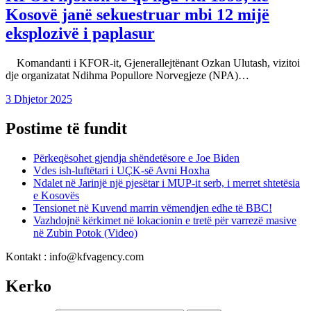
Kosovë janë sekuestruar mbi 12 mijë
eksplozivë i paplasur
Komandanti i KFOR-it, Gjenerallejtënant Ozkan Ulutash, vizitoi
dje organizatat Ndihma Popullore Norvegjeze (NPA)…
3 Dhjetor 2025
Postime të fundit
Përkeqësohet gjendja shëndetësore e Joe Biden
Vdes ish-luftëtari i UÇK-së Avni Hoxha
Ndalet në Jarinjë një pjesëtar i MUP-it serb, i merret shtetësia
e Kosovës
Tensionet në Kuvend marrin vëmendjen edhe të BBC!
Vazhdojnë kërkimet në lokacionin e tretë për varrezë masive
në Zubin Potok (Video)
Kontakt : info@kfvagency.com
Kerko