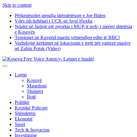
Skip to content
Përkeqësohet gjendja shëndetësore e Joe Biden
Vdes ish-luftëtari i UÇK-së Avni Hoxha
Ndalet në Jarinjë një pjesëtar i MUP-it serb, i merret shtetësia
e Kosovës
Tensionet në Kuvend marrin vëmendjen edhe të BBC!
Vazhdojnë kërkimet në lokacionin e tretë për varrezë masive
në Zubin Potok (Video)
Lajme
Kosovë
Maqedoni
Shqipëri
Botë
Politikë
Kronikë Policore
Shëndetësi
Ekonomi
Sport
Tech & Inovacion
Investigime