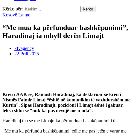
Kërko për:
Kosovë
Lajme
“Me mua ka përfunduar bashkëpunimi”,
Haradinaj ia mbyll derën Limajt
kfvagency
22 Prill 2025
Kreu i AAK-së, Ramush Haradinaj, ka deklaruar se kreu i
Nismës Fatmir Limaj “është në komunikim të vazhdueshëm me
Kurtin”. Sipas Haradinajt, pozicioni i Limajt është i gabuar,
teksa shtoi se “nuk ka pas nevojë me u nda”.
Haradinaj tha se me Limajn ka përfunduar bashkëpunimi i tij.
“Me mu ka përfundu bashkëpunimi, edhe me pas jetën e varur me