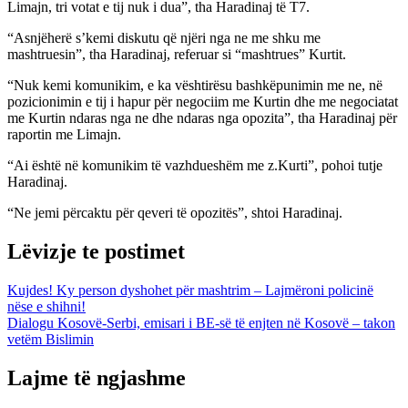
Limajn, tri votat e tij nuk i dua”, tha Haradinaj të T7.
“Asnjëherë s’kemi diskutu që njëri nga ne me shku me
mashtruesin”, tha Haradinaj, referuar si “mashtrues” Kurtit.
“Nuk kemi komunikim, e ka vështirësu bashkëpunimin me ne, në
pozicionimin e tij i hapur për negociim me Kurtin dhe me negociatat
me Kurtin ndaras nga ne dhe ndaras nga opozita”, tha Haradinaj për
raportin me Limajn.
“Ai është në komunikim të vazhdueshëm me z.Kurti”, pohoi tutje
Haradinaj.
“Ne jemi përcaktu për qeveri të opozitës”, shtoi Haradinaj.
Lëvizje te postimet
Kujdes! Ky person dyshohet për mashtrim – Lajmëroni policinë
nëse e shihni!
Dialogu Kosovë-Serbi, emisari i BE-së të enjten në Kosovë – takon
vetëm Bislimin
Lajme të ngjashme