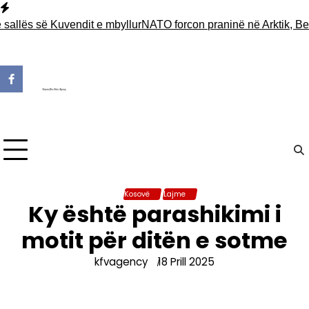
Skip
to
llës së Kuvendit e mbyllur
NATO forcon praninë në Arktik, Belg
content
Kosovë
Lajme
Ky është parashikimi i
motit për ditën e sotme
kfvagency
18 Prill 2025