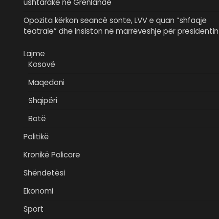
ushtarake në Grenlandë
Opozita kërkon seancë sonte, LVV e quan “shfaqje
teatrale” dhe insiston në marrëveshje për presidentin
Lajme
Kosovë
Maqedoni
Shqipëri
Botë
Politikë
Kronikë Policore
Shëndetësi
Ekonomi
Sport