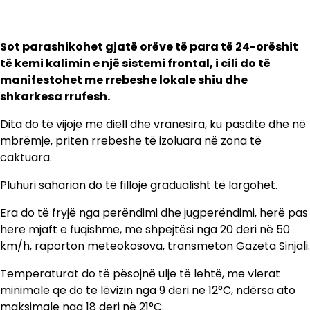
Sot parashikohet gjatë orëve të para të 24-orëshit
të kemi kalimin e një sistemi frontal, i cili do të
manifestohet me rrebeshe lokale shiu dhe
shkarkesa rrufesh.
Dita do të vijojë me diell dhe vranësira, ku pasdite dhe në
mbrëmje, priten rrebeshe të izoluara në zona të
caktuara.
Pluhuri saharian do të fillojë gradualisht të largohet.
Era do të fryjë nga perëndimi dhe jugperëndimi, herë pas
here mjaft e fuqishme, me shpejtësi nga 20 deri në 50
km/h, raporton meteokosova, transmeton Gazeta Sinjali.
Temperaturat do të pësojnë ulje të lehtë, me vlerat
minimale që do të lëvizin nga 9 deri në 12°C, ndërsa ato
maksimale nga 18 deri në 21°C.