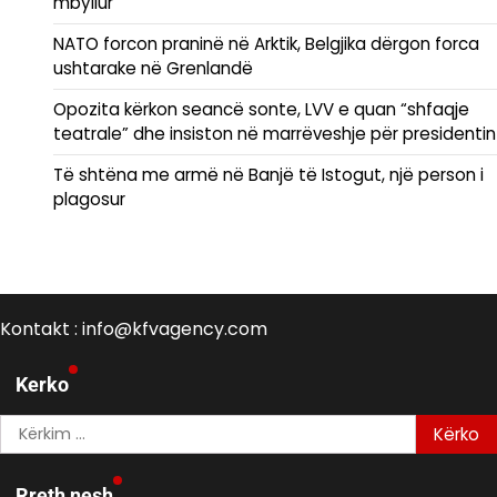
mbyllur
NATO forcon praninë në Arktik, Belgjika dërgon forca
ushtarake në Grenlandë
Opozita kërkon seancë sonte, LVV e quan “shfaqje
teatrale” dhe insiston në marrëveshje për presidentin
Të shtëna me armë në Banjë të Istogut, një person i
plagosur
Kontakt : info@kfvagency.com
Kerko
Kërko
për:
Rreth nesh