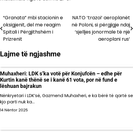
“Granata” mbi stacionin e
NATO ‘trazoi’ aeroplanët
Lëvizje
oksigjenit, del me reagim
në Poloni, si përgjigje ndaj
te
Spitali i Përgjithshëm i
‘sjelljes jonormale të një
Prizrenit
aeroplani rus’
postimet
Lajme të ngjashme
Muhaxheri: LDK s’ka votë për Konjufcën – edhe për
Kurtin kanë thënë se i kanë 61 vota, por në fund e
lëshuan bajrakun
Nënkryetari i LDK’së, Gazmend Muhaxheri, e ka bërë të qartë se
kjo parti nuk ka…
14 Nëntor 2025