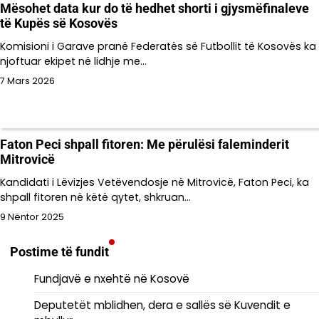
Mësohet data kur do të hedhet shorti i gjysmëfinaleve
të Kupës së Kosovës
Komisioni i Garave pranë Federatës së Futbollit të Kosovës ka
njoftuar ekipet në lidhje me…
7 Mars 2026
Faton Peci shpall fitoren: Me përulësi faleminderit
Mitrovicë
Kandidati i Lëvizjes Vetëvendosje në Mitrovicë, Faton Peci, ka
shpall fitoren në këtë qytet, shkruan…
9 Nëntor 2025
Postime të fundit
Fundjavë e nxehtë në Kosovë
Deputetët mblidhen, dera e sallës së Kuvendit e