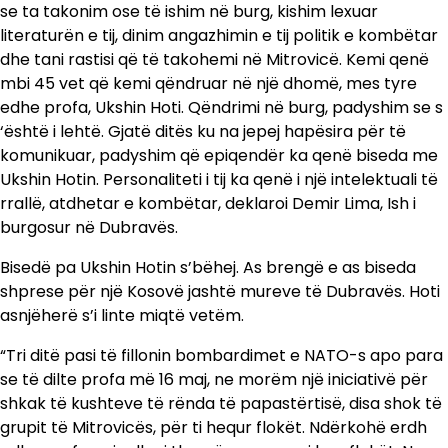
se ta takonim ose të ishim në burg, kishim lexuar
literaturën e tij, dinim angazhimin e tij politik e kombëtar
dhe tani rastisi që të takohemi në Mitrovicë. Kemi qenë
mbi 45 vet që kemi qëndruar në një dhomë, mes tyre
edhe profa, Ukshin Hoti. Qëndrimi në burg, padyshim se s
‘është i lehtë. Gjatë ditës ku na jepej hapësira për të
komunikuar, padyshim që epiqendër ka qenë biseda me
Ukshin Hotin. Personaliteti i tij ka qenë i një intelektuali të
rrallë, atdhetar e kombëtar, deklaroi Demir Lima, Ish i
burgosur në Dubravës.
Bisedë pa Ukshin Hotin s’bëhej. As brengë e as biseda
shprese për një Kosovë jashtë mureve të Dubravës. Hoti
asnjëherë s’i linte miqtë vetëm.
“Tri ditë pasi të fillonin bombardimet e NATO-s apo para
se të dilte profa më 16 maj, ne morëm një iniciativë për
shkak të kushteve të rënda të papastërtisë, disa shok të
grupit të Mitrovicës, për ti hequr flokët. Ndërkohë erdh