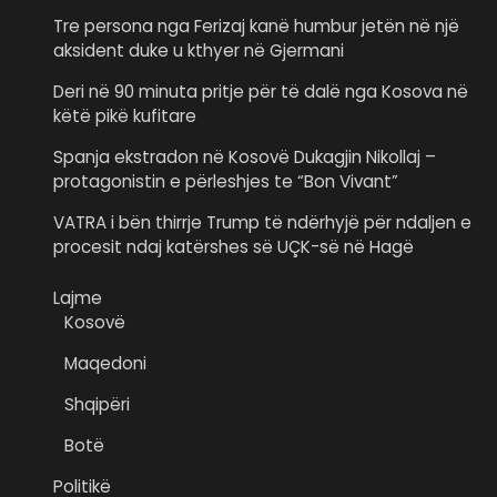
Tre persona nga Ferizaj kanë humbur jetën në një
aksident duke u kthyer në Gjermani
Deri në 90 minuta pritje për të dalë nga Kosova në
këtë pikë kufitare
Spanja ekstradon në Kosovë Dukagjin Nikollaj –
protagonistin e përleshjes te “Bon Vivant”
VATRA i bën thirrje Trump të ndërhyjë për ndaljen e
procesit ndaj katërshes së UÇK-së në Hagë
Lajme
Kosovë
Maqedoni
Shqipëri
Botë
Politikë