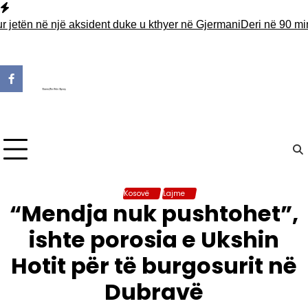
Skip
to
 në një aksident duke u kthyer në Gjermani
Deri në 90 minuta pr
content
Kosovë
Lajme
“Mendja nuk pushtohet”,
ishte porosia e Ukshin
Hotit për të burgosurit në
Dubravë