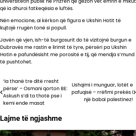
universitetin publik në Prizren që gëzon vet emrin e mikut
që ia dhuroi fatkeqësia e luftës.
Nën emocione, ai kërkon që figura e Ukshin Hotit të
kujtojë rrugën tonë si popull.
Javën që vjen, ish-të burgosurit do të vizitojnë burgun e
Dubravës me rastin e lirimit të tyre, përsëri pa Ukshin
Hotin e pafundësisht me porositë e tij, që mendja s’mund
të pushtohet.
‘Ia thanë tre ditë rresht
Lëvizje
Ushqimi i munguar, lotët e
përse’ – Osmani qorton BE:
pafuqisë – rrëfimi prekës i
te
Askush s’di ta thotë pse i
një babai palestinez!
kemi ende masat
postimet
Lajme të ngjashme