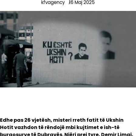
kfvagency
16 Maj 2025
Edhe pas 26 vjetësh, misteri rreth fatit të Ukshin
Hotit vazhdon të rëndojë mbi kujtimet e ish-të
burgosurve të Dubravës. Njëri prej tyre, Demir Limaj,