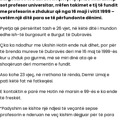
sot profesor universitar, rrëfen takimet e tij të fundit
me profesorin e zhdukur që nga 16 maji i vitit 1999 –
vetëm një ditë para se të përfundonte dënimi.
Pyetja që përsëritet tash e 26 vjet, në këtë ditë i mundon
edhe ish-të burgosurit e Burgut të Dubravës.
Çka ka ndodhur me Ukshin Hotin ende nuk dihet, por për
të brenda mureve të Dubravës deri më 16 maj të 1999-ës
kur u zhduk pa gjurmë, më së miri dinë ata që e
shoqëruan deri momentin e fundit.
Aso kohe 23 vjeç, në rrethana të rënda, Demir Limaj e
pati këtë fat në fatkeqësi.
E kontaktin e parë me Hotin në marsin e 99-ës e ka ende
të freskët.
“Padyshim se kishte një ndjesi të veçantë sepse
profesorin e nderuan ne veç kishim dëgjuar për të para