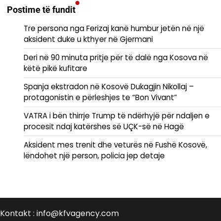
Postime të fundit
Tre persona nga Ferizaj kanë humbur jetën në një
aksident duke u kthyer në Gjermani
Deri në 90 minuta pritje për të dalë nga Kosova në
këtë pikë kufitare
Spanja ekstradon në Kosovë Dukagjin Nikollaj –
protagonistin e përleshjes te “Bon Vivant”
VATRA i bën thirrje Trump të ndërhyjë për ndaljen e
procesit ndaj katërshes së UÇK-së në Hagë
Aksident mes trenit dhe veturës në Fushë Kosovë,
lëndohet një person, policia jep detaje
Kontakt : info@kfvagency.com