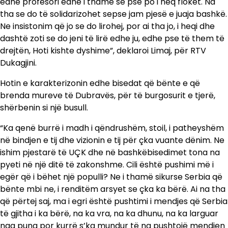
edhe profesori edhe i thamë se pse po i heq flokët. Na
tha se do të solidarizohet sepse jam pjesë e juaja bashkë.
Ne insistonim që jo se do lirohej, por ai tha jo, i heqi dhe
dashtë zoti se do jeni të lirë edhe ju, edhe pse të them të
drejtën, Hoti kishte dyshime”, deklaroi Limaj, për RTV
Dukagjini.
Hotin e karakterizonin edhe bisedat që bënte e që
brenda mureve të Dubravës, për të burgosurit e tjerë,
shërbenin si një busull.
“Ka qenë burrë i madh i qëndrushëm, stoil, i patheyshëm
në bindjen e tij dhe vizionin e tij për çka vuante dënim. Ne
ishim pjestarë të UÇK dhe në bashkëbisedimet tona na
pyeti në një ditë të zakonshme. Cili është pushimi më i
egër që i bëhet një populli? Ne i thamë sikurse Serbia që
bënte mbi ne, i renditëm arsyet se çka ka bërë. Ai na tha
që përtej saj, ma i egri është pushtimi i mendjes që Serbia
të gjitha i ka bërë, na ka vra, na ka dhunu, na ka larguar
nga puna por kurrë s’ka mundur të na pushtojë mendjen