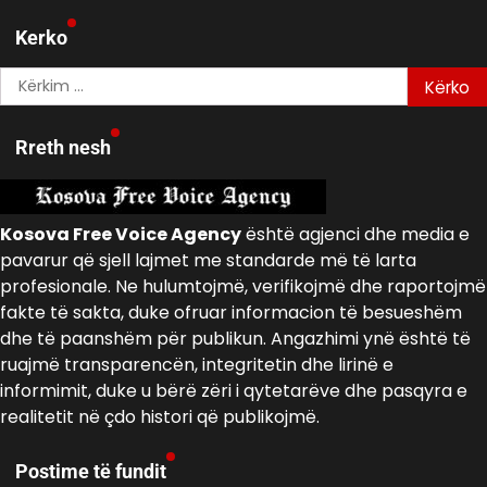
Kerko
Kërko
për:
Rreth nesh
Kosova Free Voice Agency
është agjenci dhe media e
pavarur që sjell lajmet me standarde më të larta
profesionale. Ne hulumtojmë, verifikojmë dhe raportojmë
fakte të sakta, duke ofruar informacion të besueshëm
dhe të paanshëm për publikun. Angazhimi ynë është të
ruajmë transparencën, integritetin dhe lirinë e
informimit, duke u bërë zëri i qytetarëve dhe pasqyra e
realitetit në çdo histori që publikojmë.
Postime të fundit