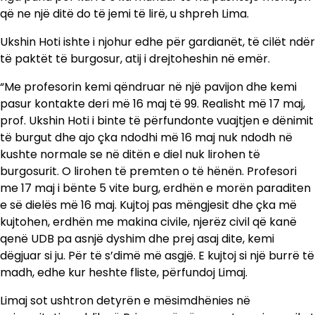
që ne një ditë do të jemi të lirë, u shpreh Lima.
Ukshin Hoti ishte i njohur edhe për gardianët, të cilët ndër
të paktët të burgosur, atij i drejtoheshin në emër.
“Me profesorin kemi qëndruar në një pavijon dhe kemi
pasur kontakte deri më 16 maj të 99. Realisht më 17 maj,
prof. Ukshin Hoti i binte të përfundonte vuajtjen e dënimit
të burgut dhe ajo çka ndodhi më 16 maj nuk ndodh në
kushte normale se në ditën e diel nuk lirohen të
burgosurit. O lirohen të premten o të hënën. Profesori
me 17 maj i bënte 5 vite burg, erdhën e morën paraditen
e së dielës më 16 maj. Kujtoj pas mëngjesit dhe çka më
kujtohen, erdhën me makina civile, njerëz civil që kanë
qenë UDB pa asnjë dyshim dhe prej asaj dite, kemi
dëgjuar si ju. Për të s’dimë më asgjë. E kujtoj si një burrë të
madh, edhe kur heshte fliste, përfundoj Limaj.
Limaj sot ushtron detyrën e mësimdhënies në