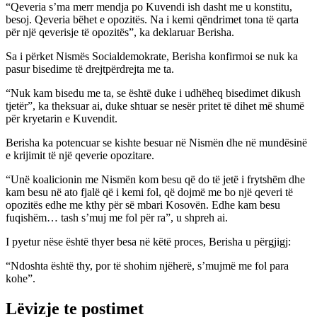
“Qeveria s’ma merr mendja po Kuvendi ish dasht me u konstitu,
besoj. Qeveria bëhet e opozitës. Na i kemi qëndrimet tona të qarta
për një qeverisje të opozitës”, ka deklaruar Berisha.
Sa i përket Nismës Socialdemokrate, Berisha konfirmoi se nuk ka
pasur bisedime të drejtpërdrejta me ta.
“Nuk kam bisedu me ta, se është duke i udhëheq bisedimet dikush
tjetër”, ka theksuar ai, duke shtuar se nesër pritet të dihet më shumë
për kryetarin e Kuvendit.
Berisha ka potencuar se kishte besuar në Nismën dhe në mundësinë
e krijimit të një qeverie opozitare.
“Unë koalicionin me Nismën kom besu që do të jetë i frytshëm dhe
kam besu në ato fjalë që i kemi fol, që dojmë me bo një qeveri të
opozitës edhe me kthy për së mbari Kosovën. Edhe kam besu
fuqishëm… tash s’muj me fol për ra”, u shpreh ai.
I pyetur nëse është thyer besa në këtë proces, Berisha u përgjigj:
“Ndoshta është thy, por të shohim njëherë, s’mujmë me fol para
kohe”.
Lëvizje te postimet