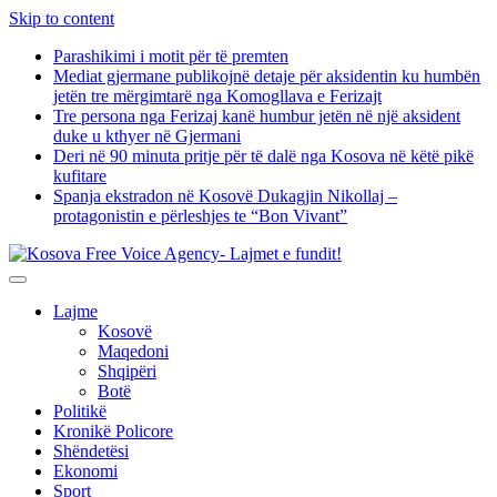
Skip to content
Parashikimi i motit për të premten
Mediat gjermane publikojnë detaje për aksidentin ku humbën
jetën tre mërgimtarë nga Komogllava e Ferizajt
Tre persona nga Ferizaj kanë humbur jetën në një aksident
duke u kthyer në Gjermani
Deri në 90 minuta pritje për të dalë nga Kosova në këtë pikë
kufitare
Spanja ekstradon në Kosovë Dukagjin Nikollaj –
protagonistin e përleshjes te “Bon Vivant”
Lajme
Kosovë
Maqedoni
Shqipëri
Botë
Politikë
Kronikë Policore
Shëndetësi
Ekonomi
Sport