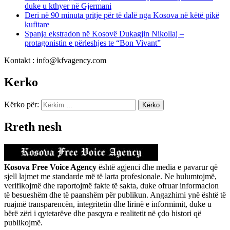
duke u kthyer në Gjermani
Deri në 90 minuta pritje për të dalë nga Kosova në këtë pikë
kufitare
Spanja ekstradon në Kosovë Dukagjin Nikollaj –
protagonistin e përleshjes te “Bon Vivant”
Kontakt : info@kfvagency.com
Kerko
Kërko për:
Rreth nesh
Kosova Free Voice Agency
është agjenci dhe media e pavarur që
sjell lajmet me standarde më të larta profesionale. Ne hulumtojmë,
verifikojmë dhe raportojmë fakte të sakta, duke ofruar informacion
të besueshëm dhe të paanshëm për publikun. Angazhimi ynë është të
ruajmë transparencën, integritetin dhe lirinë e informimit, duke u
bërë zëri i qytetarëve dhe pasqyra e realitetit në çdo histori që
publikojmë.