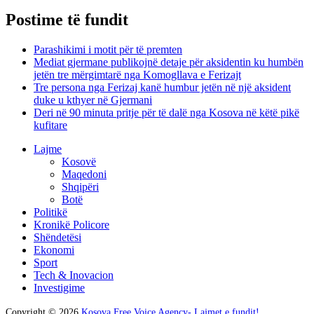
Postime të fundit
Parashikimi i motit për të premten
Mediat gjermane publikojnë detaje për aksidentin ku humbën
jetën tre mërgimtarë nga Komogllava e Ferizajt
Tre persona nga Ferizaj kanë humbur jetën në një aksident
duke u kthyer në Gjermani
Deri në 90 minuta pritje për të dalë nga Kosova në këtë pikë
kufitare
Lajme
Kosovë
Maqedoni
Shqipëri
Botë
Politikë
Kronikë Policore
Shëndetësi
Ekonomi
Sport
Tech & Inovacion
Investigime