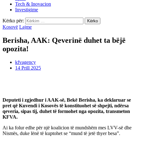
Tech & Inovacion
Investigime
Kërko për:
Kosovë
Lajme
Berisha, AAK: Qeverinë duhet ta bëjë
opozita!
kfvagency
14 Prill 2025
Deputeti i zgjedhur i AAK-së, Bekë Berisha, ka deklaruar se
pret që Kuvendi i Kosovës të konstituohet së shpejti, ndërsa
qeveria, sipas tij, duhet të formohet nga opozita, transmeton
KFVA.
Ai ka folur edhe për një koalicion të mundshëm mes LVV-së dhe
Nismës, duke lënë të kuptohet se “mund të jetë thyer besa”.