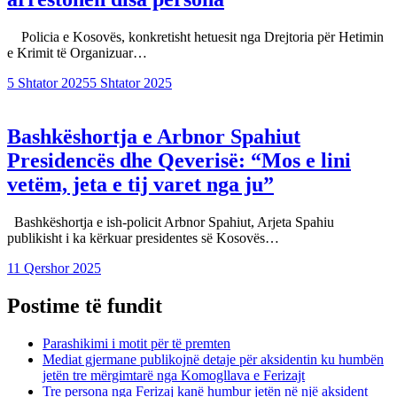
Policia e Kosovës, konkretisht hetuesit nga Drejtoria për Hetimin
e Krimit të Organizuar…
5 Shtator 2025
5 Shtator 2025
Bashkëshortja e Arbnor Spahiut
Presidencës dhe Qeverisë: “Mos e lini
vetëm, jeta e tij varet nga ju”
Bashkëshortja e ish-policit Arbnor Spahiut, Arjeta Spahiu
publikisht i ka kërkuar presidentes së Kosovës…
11 Qershor 2025
Postime të fundit
Parashikimi i motit për të premten
Mediat gjermane publikojnë detaje për aksidentin ku humbën
jetën tre mërgimtarë nga Komogllava e Ferizajt
Tre persona nga Ferizaj kanë humbur jetën në një aksident