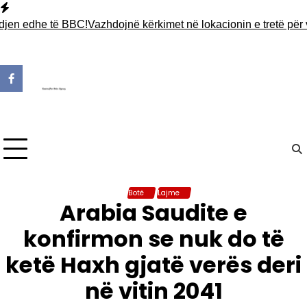
Skip
to
edhe të BBC!
Vazhdojnë kërkimet në lokacionin e tretë për varr
content
Botë
Lajme
Arabia Saudite e
konfirmon se nuk do të
ketë Haxh gjatë verës deri
në vitin 2041