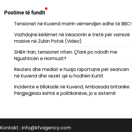
Postime të fundit
Tensionet në Kuvend marrin vëmendjen edhe të BBC!
Vazhdojnë kërkimet në lokacionin e tretë për varrezë
masive në Zubin Potok (Video)
SHBA-Iran, tensionet rriten: Çfarë po ndodh me
Ngushticën e Hormuzit?
Reuters dhe mediat e huaja raportojnë për seancën
në Kuvend dhe vezët që iu hodhën Kurtit
Incidente e bllokadë në Kuvend, Ambasada britanike:
Përgjegjësia është e politikanëve, jo e sistemit
Kontakt : info@kfvagency.com