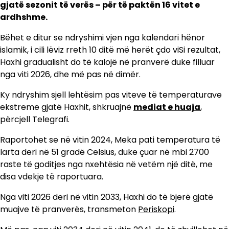
gjatë sezonit të verës – për të paktën 16 vitet e
ardhshme.
Bëhet e ditur se ndryshimi vjen nga kalendari hënor
islamik, i cili lëviz rreth 10 ditë më herët çdo viSi rezultat,
Haxhi gradualisht do të kalojë në pranverë duke filluar
nga viti 2026, dhe më pas në dimër.
Ky ndryshim sjell lehtësim pas viteve të temperaturave
ekstreme gjatë Haxhit, shkruajnë
mediat e huaja
,
përcjell Telegrafi.
Raportohet se në vitin 2024, Meka pati temperatura të
larta deri në 51 gradë Celsius, duke çuar në mbi 2700
raste të goditjes nga nxehtësia në vetëm një ditë, me
disa vdekje të raportuara.
Nga viti 2026 deri në vitin 2033, Haxhi do të bjerë gjatë
muajve të pranverës, transmeton
Periskopi
.