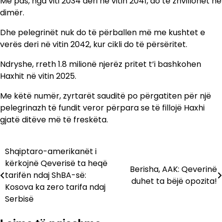
Më pas, nga viti 2034 deri në vitin 2041, do të zhvillohet në
dimër.
Dhe pelegrinët nuk do të përballen më me kushtet e
verës deri në vitin 2042, kur cikli do të përsëritet.
Ndryshe, rreth 1.8 milionë njerëz pritet t’i bashkohen
Haxhit në vitin 2025.
Me këtë numër, zyrtarët sauditë po përgatiten për një
pelegrinazh të fundit veror përpara se të fillojë Haxhi
gjatë ditëve më të freskëta.
Shqiptaro-amerikanët i
Lëvizje
kërkojnë Qeverisë ta heqë
Berisha, AAK: Qeverinë
te
tarifën ndaj ShBA-së:
duhet ta bëjë opozita!
Kosova ka zero tarifa ndaj
postimet
Serbisë