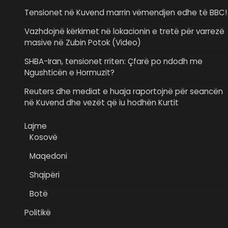
Tensionet në Kuvend marrin vëmendjen edhe të BBC!
Vazhdojnë kërkimet në lokacionin e tretë për varrezë
masive në Zubin Potok (Video)
SHBA-Iran, tensionet rriten: Çfarë po ndodh me
Ngushticën e Hormuzit?
Reuters dhe mediat e huaja raportojnë për seancën
në Kuvend dhe vezët që iu hodhën Kurtit
Lajme
Kosovë
Maqedoni
Shqipëri
Botë
Politikë