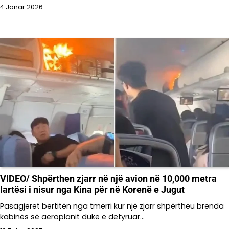
4 Janar 2026
VIDEO/ Shpërthen zjarr në një avion në 10,000 metra
lartësi i nisur nga Kina për në Korenë e Jugut
Pasagjerët bërtitën nga tmerri kur një zjarr shpërtheu brenda
kabinës së aeroplanit duke e detyruar…