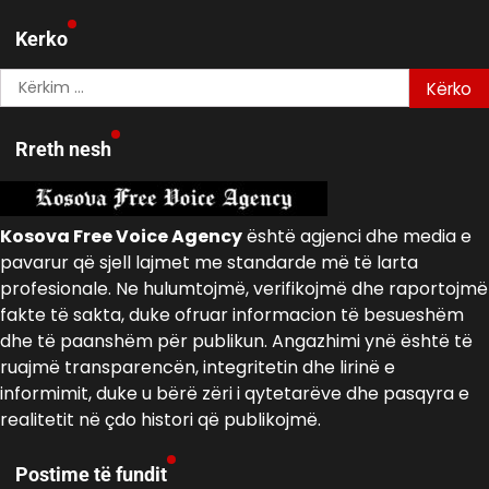
Kerko
Kërko
për:
Rreth nesh
Kosova Free Voice Agency
është agjenci dhe media e
pavarur që sjell lajmet me standarde më të larta
profesionale. Ne hulumtojmë, verifikojmë dhe raportojmë
fakte të sakta, duke ofruar informacion të besueshëm
dhe të paanshëm për publikun. Angazhimi ynë është të
ruajmë transparencën, integritetin dhe lirinë e
informimit, duke u bërë zëri i qytetarëve dhe pasqyra e
realitetit në çdo histori që publikojmë.
Postime të fundit