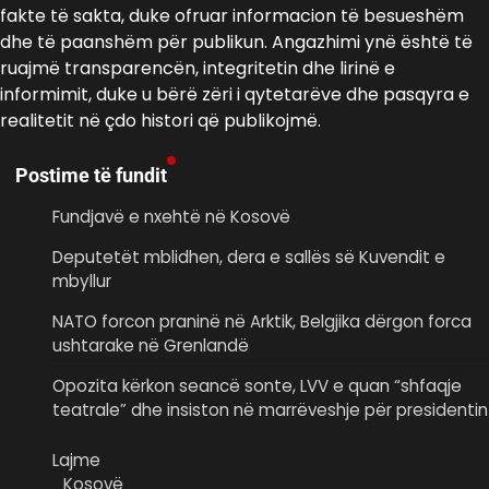
fakte të sakta, duke ofruar informacion të besueshëm
dhe të paanshëm për publikun. Angazhimi ynë është të
ruajmë transparencën, integritetin dhe lirinë e
informimit, duke u bërë zëri i qytetarëve dhe pasqyra e
realitetit në çdo histori që publikojmë.
Postime të fundit
Fundjavë e nxehtë në Kosovë
Deputetët mblidhen, dera e sallës së Kuvendit e
mbyllur
NATO forcon praninë në Arktik, Belgjika dërgon forca
ushtarake në Grenlandë
Opozita kërkon seancë sonte, LVV e quan “shfaqje
teatrale” dhe insiston në marrëveshje për presidentin
Lajme
Kosovë