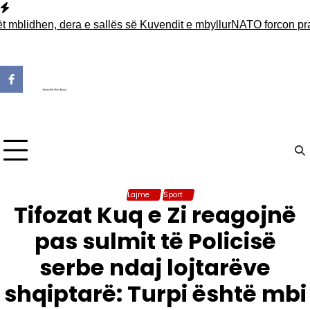
Skip
to
idhen, dera e sallës së Kuvendit e mbyllur
NATO forcon praninë 
content
Lajme
Sport
Tifozat Kuq e Zi reagojnë
pas sulmit të Policisë
serbe ndaj lojtarëve
shqiptarë: Turpi është mbi