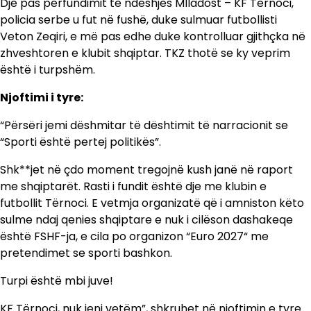
Dje pas përfundimit të ndeshjes Mlladost – KF Ternoci,
policia serbe u fut në fushë, duke sulmuar futbollisti
Veton Zeqiri, e më pas edhe duke kontrolluar gjithçka në
zhveshtoren e klubit shqiptar. TKZ thotë se ky veprim
është i turpshëm.
Njoftimi i tyre:
“Përsëri jemi dëshmitar të dështimit të narracionit se
“Sporti është pertej politikës”.
Shk**jet në çdo moment tregojnë kush janë në raport
me shqiptarët. Rasti i fundit është dje me klubin e
futbollit Tërnoci. E vetmja organizatë që i amniston këto
sulme ndaj qenies shqiptare e nuk i cilëson dashakeqe
është FSHF-ja, e cila po organizon “Euro 2027“ me
pretendimet se sporti bashkon.
Turpi është mbi juve!
KF Tërnoci, nuk jeni vetëm”, shkruhet në njoftimin e tyre.