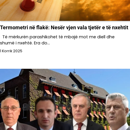
Termometri në flakë: Nesër vjen vala tjetër e të nxehtit
Të mërkurën parashikohet të mbajë mot me diell dhe
shumë i nxehtë. Era do…
1 Korrik 2025