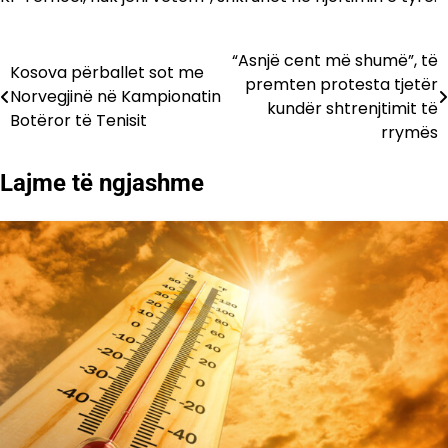
“Asnjë cent më shumë”, të
Lëvizje
Kosova përballet sot me
premten protesta tjetër
Norvegjinë në Kampionatin
te
kundër shtrenjtimit të
Botëror të Tenisit
rrymës
postimet
Lajme të ngjashme