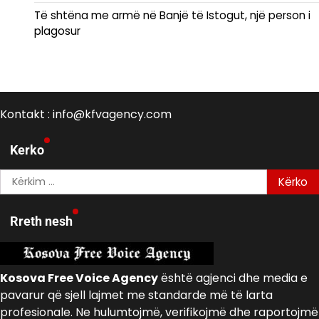
Të shtëna me armë në Banjë të Istogut, një person i
plagosur
Kontakt : info@kfvagency.com
Kerko
Kërko
për:
Rreth nesh
Kosova Free Voice Agency
është agjenci dhe media e
pavarur që sjell lajmet me standarde më të larta
profesionale. Ne hulumtojmë, verifikojmë dhe raportojmë