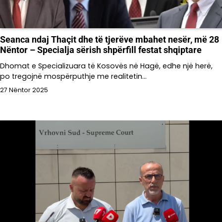
Seanca ndaj Thaçit dhe të tjerëve mbahet nesër, më 28
Nëntor – Specialja sërish shpërfill festat shqiptare
Dhomat e Specializuara të Kosovës në Hagë, edhe një herë,
po tregojnë mospërputhje me realitetin…
27 Nëntor 2025