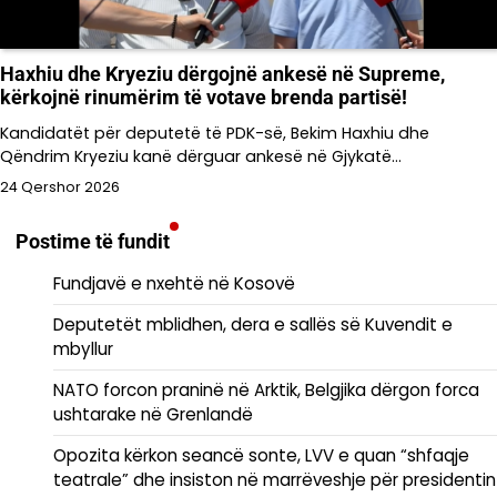
Haxhiu dhe Kryeziu dërgojnë ankesë në Supreme,
kërkojnë rinumërim të votave brenda partisë!
Kandidatët për deputetë të PDK-së, Bekim Haxhiu dhe
Qëndrim Kryeziu kanë dërguar ankesë në Gjykatë…
24 Qershor 2026
Postime të fundit
Fundjavë e nxehtë në Kosovë
Deputetët mblidhen, dera e sallës së Kuvendit e
mbyllur
NATO forcon praninë në Arktik, Belgjika dërgon forca
ushtarake në Grenlandë
Opozita kërkon seancë sonte, LVV e quan “shfaqje
teatrale” dhe insiston në marrëveshje për presidentin