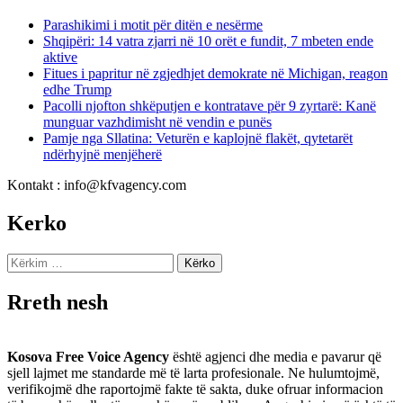
Parashikimi i motit për ditën e nesërme
Shqipëri: 14 vatra zjarri në 10 orët e fundit, 7 mbeten ende
aktive
Fitues i papritur në zgjedhjet demokrate në Michigan, reagon
edhe Trump
Pacolli njofton shkëputjen e kontratave për 9 zyrtarë: Kanë
munguar vazhdimisht në vendin e punës
Pamje nga Sllatina: Veturën e kaplojnë flakët, qytetarët
ndërhyjnë menjëherë
Kontakt : info@kfvagency.com
Kerko
Kërko
për:
Rreth nesh
Kosova Free Voice Agency
është agjenci dhe media e pavarur që
sjell lajmet me standarde më të larta profesionale. Ne hulumtojmë,
verifikojmë dhe raportojmë fakte të sakta, duke ofruar informacion