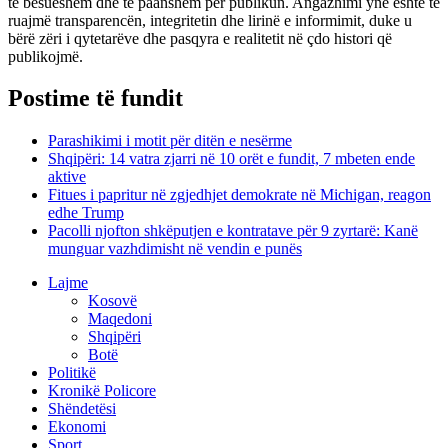
të besueshëm dhe të paanshëm për publikun. Angazhimi ynë është të
ruajmë transparencën, integritetin dhe lirinë e informimit, duke u
bërë zëri i qytetarëve dhe pasqyra e realitetit në çdo histori që
publikojmë.
Postime të fundit
Parashikimi i motit për ditën e nesërme
Shqipëri: 14 vatra zjarri në 10 orët e fundit, 7 mbeten ende
aktive
Fitues i papritur në zgjedhjet demokrate në Michigan, reagon
edhe Trump
Pacolli njofton shkëputjen e kontratave për 9 zyrtarë: Kanë
munguar vazhdimisht në vendin e punës
Lajme
Kosovë
Maqedoni
Shqipëri
Botë
Politikë
Kronikë Policore
Shëndetësi
Ekonomi
Sport