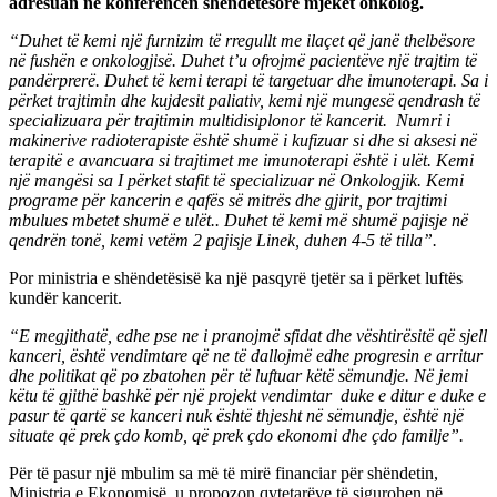
adresuan në konferencën shëndetësore mjekët onkolog.
“Duhet të kemi një furnizim të rregullt me ilaçet që janë thelbësore
në fushën e onkologjisë. Duhet t’u ofrojmë pacientëve një trajtim të
pandërprerë. Duhet të kemi terapi të targetuar dhe imunoterapi. Sa i
përket trajtimin dhe kujdesit paliativ, kemi një mungesë qendrash të
specializuara për trajtimin multidisiplonor të kancerit. Numri i
makinerive radioterapiste është shumë i kufizuar si dhe si aksesi në
terapitë e avancuara si trajtimet me imunoterapi është i ulët. Kemi
një mangësi sa I përket stafit të specializuar në Onkologjik. Kemi
programe për kancerin e qafës së mitrës dhe gjirit, por trajtimi
mbulues mbetet shumë e ulët.. Duhet të kemi më shumë pajisje në
qendrën tonë, kemi vetëm 2 pajisje Linek, duhen 4-5 të tilla”.
Por ministria e shëndetësisë ka një pasqyrë tjetër sa i përket luftës
kundër kancerit.
“E megjithatë, edhe pse ne i pranojmë sfidat dhe vështirësitë që sjell
kanceri, është vendimtare që ne të dallojmë edhe progresin e arritur
dhe politikat që po zbatohen për të luftuar këtë sëmundje. Në jemi
këtu të gjithë bashkë për një projekt vendimtar duke e ditur e duke e
pasur të qartë se kanceri nuk është thjesht në sëmundje, është një
situate që prek çdo komb, që prek çdo ekonomi dhe çdo familje”.
Për të pasur një mbulim sa më të mirë financiar për shëndetin,
Ministria e Ekonomisë, u propozon qytetarëve të sigurohen në