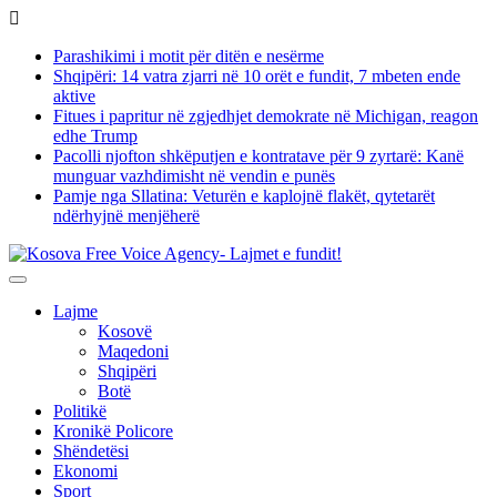
Skip
to
Parashikimi i motit për ditën e nesërme
content
Shqipëri: 14 vatra zjarri në 10 orët e fundit, 7 mbeten ende
aktive
Fitues i papritur në zgjedhjet demokrate në Michigan, reagon
edhe Trump
Pacolli njofton shkëputjen e kontratave për 9 zyrtarë: Kanë
munguar vazhdimisht në vendin e punës
Pamje nga Sllatina: Veturën e kaplojnë flakët, qytetarët
ndërhyjnë menjëherë
Lajme
Kosovë
Maqedoni
Shqipëri
Botë
Politikë
Kronikë Policore
Shëndetësi
Ekonomi
Sport