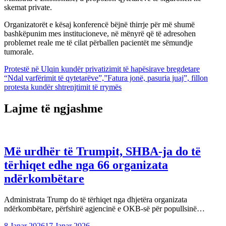
skemat private.
Organizatorët e kësaj konferencë bëjnë thirrje për më shumë
bashkëpunim mes institucioneve, në mënyrë që të adresohen
problemet reale me të cilat përballen pacientët me sëmundje
tumorale.
Lëvizje
Protestë në Ulqin kundër privatizimit të hapësirave bregdetare
“Ndal varfërimit të qytetarëve”,”Fatura jonë, pasuria juaj”, fillon
te
protesta kundër shtrenjtimit të rrymës
postimet
Lajme të ngjashme
Më urdhër të Trumpit, SHBA-ja do të
tërhiqet edhe nga 66 organizata
ndërkombëtare
Administrata Trump do të tërhiqet nga dhjetëra organizata
ndërkombëtare, përfshirë agjencinë e OKB-së për popullsinë…
8 Janar 2026
17 Janar 2026