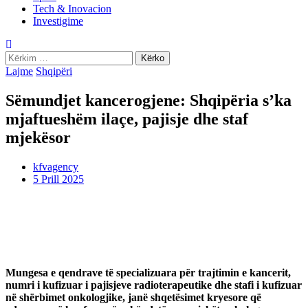
Tech & Inovacion
Investigime
Kërko
për:
Lajme
Shqipëri
Sëmundjet kancerogjene: Shqipëria s’ka
mjaftueshëm ilaçe, pajisje dhe staf
mjekësor
kfvagency
5 Prill 2025
Mungesa e qendrave të specializuara për trajtimin e kancerit,
numri i kufizuar i pajisjeve radioterapeutike dhe stafi i kufizuar
në shërbimet onkologjike, janë shqetësimet kryesore që