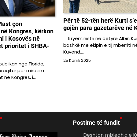
Për të 52-tën herë Kurti s’e
Mast çon
gojën para gazetarëve në 
në Kongres, kërkon
mi i Kosovës në
Kryeministri në detyrë Albin Kur
bashkë me ekipin e tij mbërriti n
 prioritet i SHBA-
Kuvend.…
25 Korrik 2025
ublikan nga Florida,
araqitur për miratim
 në Kongres, i…
Postime të fundit
Dështon mbledhja e K