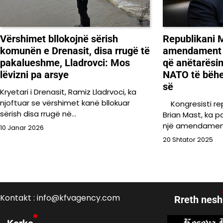
Vërshimet bllokojnë sërish
Republikani 
komunën e Drenasit, disa rrugë të
amendament 
pakalueshme, Lladrovci: Mos
që anëtarësi
lëvizni pa arsye
NATO të bëhet
së
Kryetari i Drenasit, Ramiz Lladrvoci, ka
njoftuar se vërshimet kanë bllokuar
Kongresisti rep
sërish disa rrugë në…
Brian Mast, ka p
një amendament
10 Janar 2026
20 Shtator 2025
Kontakt : info@kfvagency.com
Rreth nesh