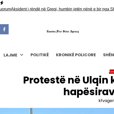
Skip
to
m
Aksident i rëndë në Greqi, humbin jetën nënë e bir nga Shqipër
content
POLITIKË
KRONIKË POLICORE
SHËN
LAJME
Ko
Protestë në Ulqin 
hapësirav
kfvage