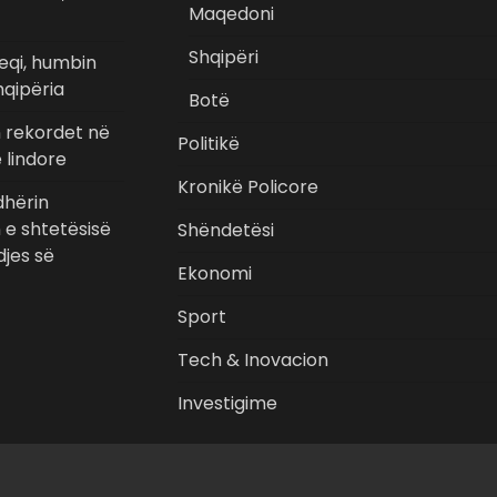
Maqedoni
Shqipëri
eqi, humbin
hqipëria
Botë
n rekordet në
Politikë
 lindore
Kronikë Policore
hërin
n e shtetësisë
Shëndetësi
jes së
Ekonomi
Sport
Tech & Inovacion
Investigime