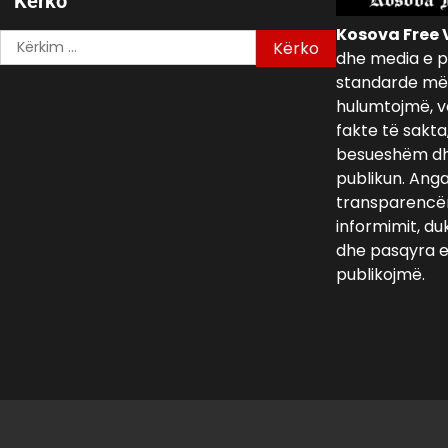
Kerko
Kosova Free 
Kërko
dhe media e p
për:
standarde më 
hulumtojmë, v
fakte të sakta
besueshëm dh
publikun. Ang
transparencën,
informimit, du
dhe pasqyra e 
publikojmë.