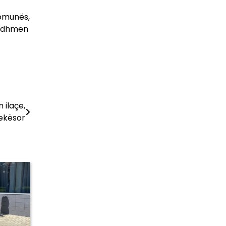
Komunës,
ardhmen
 ilaçe,
jekësor