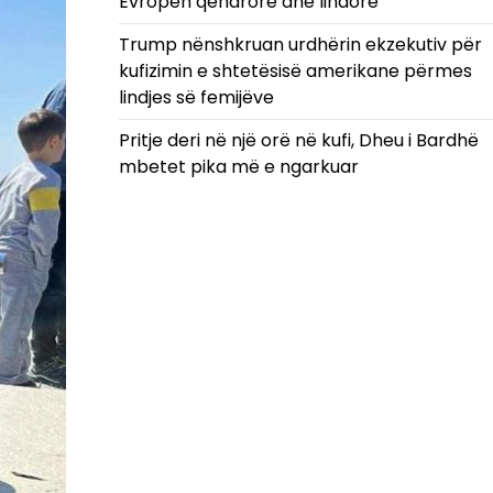
Evropën qendrore dhe lindore
Trump nënshkruan urdhërin ekzekutiv për
kufizimin e shtetësisë amerikane përmes
lindjes së femijëve
Pritje deri në një orë në kufi, Dheu i Bardhë
mbetet pika më e ngarkuar