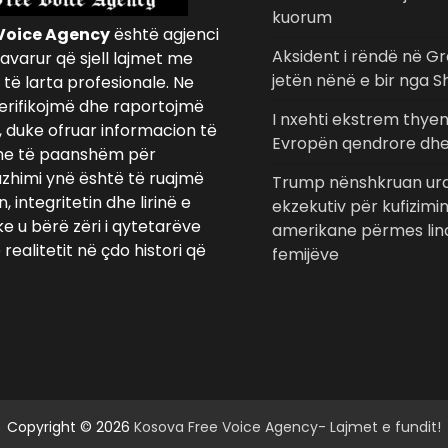
kuorum
Voice Agency
është agjenci
Aksident i rëndë në Gr
avarur që sjell lajmet me
jetën nënë e bir nga S
të larta profesionale. Ne
erifikojmë dhe raportojmë
I nxehti ekstrem thye
, duke ofruar informacion të
Evropën qendrore dhe
e të paanshëm për
azhimi ynë është të ruajmë
Trump nënshkruan urd
 integritetin dhe lirinë e
ekzekutiv për kufizimi
ke u bërë zëri i qytetarëve
amerikane përmes lind
realitetit në çdo histori që
femijëve