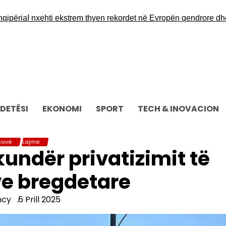
ia
I nxehti ekstrem thyen rekordet në Evropën qendrore dhe lind
DETËSI
EKONOMI
SPORT
TECH & INOVACION
sovë
Lajme
kundër privatizimit të
e bregdetare
ncy
5 Prill 2025