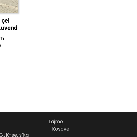
 çel
Kuvend
ti
ë
Lajme
Kosovë
GJK-së, s’ka