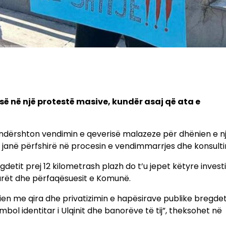
së në një protestë masive, kundër asaj që ata e
kundërshton vendimin e qeverisë malazeze për dhënien e n
k janë përfshirë në procesin e vendimmarrjes dhe konsult
detit prej 12 kilometrash plazh do t’u jepet këtyre invest
arët dhe përfaqësuesit e Komunë.
ien me qira dhe privatizimin e hapësirave publike bregde
bol identitar i Ulqinit dhe banorëve të tij”, theksohet në