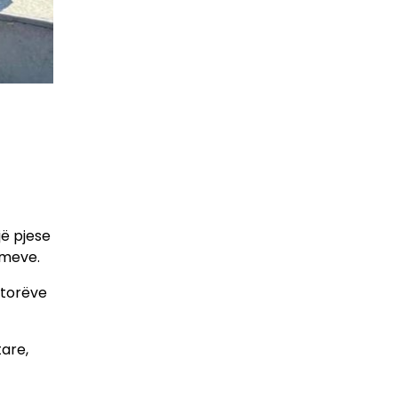
jë pjese
imeve.
itorëve
tare,