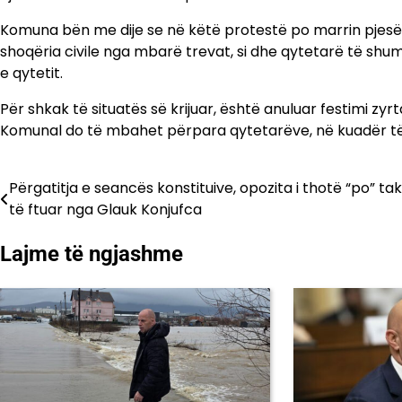
Komuna bën me dije se në këtë protestë po marrin pjesë 
shoqëria civile nga mbarë trevat, si dhe qytetarë të sh
e qytetit.
Për shkak të situatës së krijuar, është anuluar festimi zyr
Komunal do të mbahet përpara qytetarëve, në kuadër të
Përgatitja e seancës konstituive, opozita i thotë “po” tak
Lëvizje
të ftuar nga Glauk Konjufca
te
Lajme të ngjashme
postimet