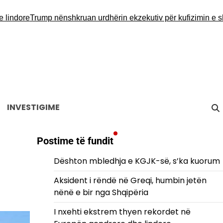
ore
Trump nënshkruan urdhërin ekzekutiv për kufizimin e shtetë
INVESTIGIME
Postime të fundit
Dështon mbledhja e KGJK-së, s’ka kuorum
Aksident i rëndë në Greqi, humbin jetën
nënë e bir nga Shqipëria
I nxehti ekstrem thyen rekordet në