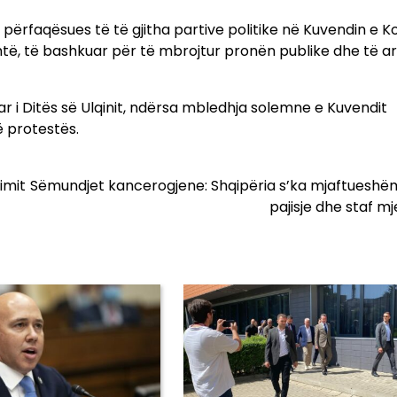
përfaqësues të të gjitha partive politike në Kuvendin e 
umtë, të bashkuar për të mbrojtur pronën publike dhe të 
tar i Ditës së Ulqinit, ndërsa mbledhja solemne e Kuvendit
 protestës.
imit
Sëmundjet kancerogjene: Shqipëria s’ka mjaftueshëm
pajisje dhe staf m