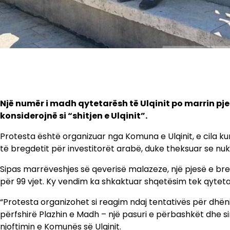
Një numër i madh qytetarësh të Ulqinit po marrin pje
konsiderojnë si “shitjen e Ulqinit”.
Protesta është organizuar nga Komuna e Ulqinit, e cila 
të bregdetit për investitorët arabë, duke theksuar se nu
Sipas marrëveshjes së qeverisë malazeze, një pjesë e breg
për 99 vjet. Ky vendim ka shkaktuar shqetësim tek qytet
“Protesta organizohet si reagim ndaj tentativës për dhën
përfshirë Plazhin e Madh – një pasuri e përbashkët dhe sim
njoftimin e Komunës së Ulqinit.