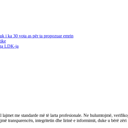
k i ka 30 vota as për ta propozuar emrin
tike
nga LDK-ja
l lajmet me standarde më të larta profesionale. Ne hulumtojmë, verifiko
transparencën, integritetin dhe lirinë e informimit, duke u bërë zëri i 