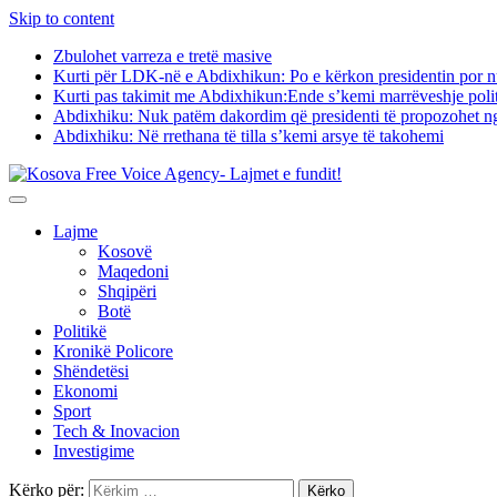
Skip to content
Zbulohet varreza e tretë masive
Kurti për LDK-në e Abdixhikun: Po e kërkon presidentin por nu
Kurti pas takimit me Abdixhikun:Ende s’kemi marrëveshje poli
Abdixhiku: Nuk patëm dakordim që presidenti të propozohet 
Abdixhiku: Në rrethana të tilla s’kemi arsye të takohemi
Lajme
Kosovë
Maqedoni
Shqipëri
Botë
Politikë
Kronikë Policore
Shëndetësi
Ekonomi
Sport
Tech & Inovacion
Investigime
Kërko për: