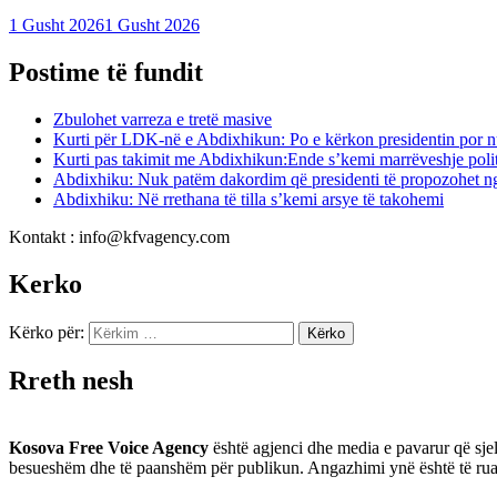
1 Gusht 2026
1 Gusht 2026
Postime të fundit
Zbulohet varreza e tretë masive
Kurti për LDK-në e Abdixhikun: Po e kërkon presidentin por nu
Kurti pas takimit me Abdixhikun:Ende s’kemi marrëveshje poli
Abdixhiku: Nuk patëm dakordim që presidenti të propozohet 
Abdixhiku: Në rrethana të tilla s’kemi arsye të takohemi
Kontakt : info@kfvagency.com
Kerko
Kërko për:
Rreth nesh
Kosova Free Voice Agency
është agjenci dhe media e pavarur që sjel
besueshëm dhe të paanshëm për publikun. Angazhimi ynë është të ruajmë 