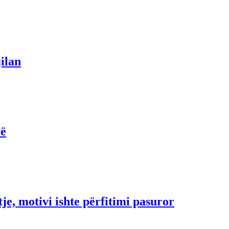
ilan
vë
e, motivi ishte përfitimi pasuror