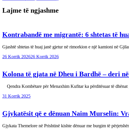
Lajme të ngjashme
Kontrabandë me migrantë: 6 shtetas të hua
Gjashtë shtetas të huaj janë gjetur në rimorkion e një kamioni në Gjil
26 Korrik 2026
26 Korrik 2026
Kolona të gjata në Dheu i Bardhë – deri në
Qendra Kombëtare për Menaxhim Kufitar ka përditësuar të dhënat 
31 Korrik 2025
Gjykatësit që e dënuan Naim Murselin: Vras
Gjykata Themelore në Prishtinë kishte dënuar me burgim të përjets