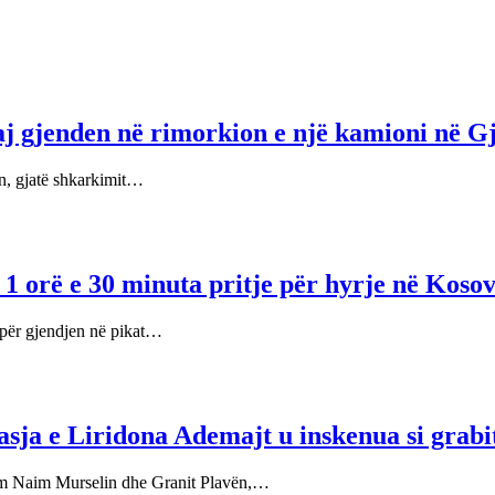
j gjenden në rimorkion e një kamioni në Gj
an, gjatë shkarkimit…
 1 orë e 30 minuta pritje për hyrje në Koso
për gjendjen në pikat…
ja e Liridona Ademajt u inskenua si grabitj
hëm Naim Murselin dhe Granit Plavën,…