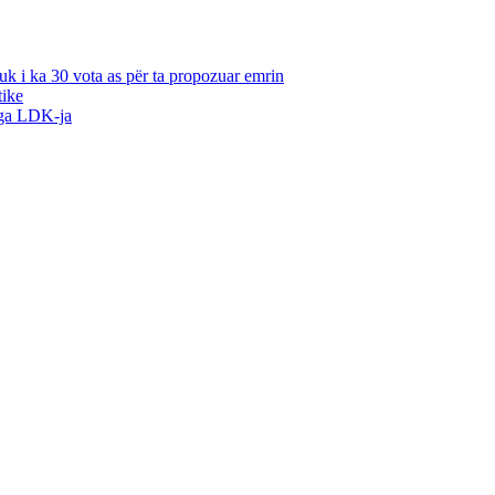
k i ka 30 vota as për ta propozuar emrin
tike
nga LDK-ja