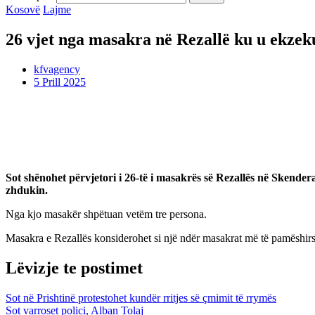
Kosovë
Lajme
26 vjet nga masakra në Rezallë ku u ekzek
kfvagency
5 Prill 2025
Sot shënohet përvjetori i 26-të i masakrës së Rezallës në Skendera
zhdukin.
Nga kjo masakër shpëtuan vetëm tre persona.
Masakra e Rezallës konsiderohet si një ndër masakrat më të pamëshir
Lëvizje te postimet
Sot në Prishtinë protestohet kundër rritjes së çmimit të rrymës
Sot varroset polici, Alban Tolaj