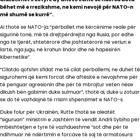
bëhet më e rrezikshme, ne kemi nevojë për NATO-n
më shumë se kurrë”.
Ai thotë se NATO-ja “përballet me kërcënime reale për
sigurinë tonë, më të drejtpërdrejta nga Rusia, por edhe
nga të tjerët, shtetërorë dhe joshtetërorë në veriun e
lartë, nga jugu, në krahun lindor dhe në hapësirën
kibernetike”.
“Cilatdo qofshin sfidat me të cilat përballemi, ne duhet të
sigurohemi që kemi forcat dhe aftësitë e nevojshme për
të penguar agresionin dhe për të mbrojtur veten nëse
dikush bën gabimin duke sulmuar”, thotë ai, duke u zotuar
se do të vazhdojnë të rrisim shpenzimet e NATO-s.
Duke folur për Ukrainën, Rutte thotë se aleatët
“siguruan” ministrin e Jashtëm të vendit Andrii Sybiha për
mbështetjen e tyre të vazhdueshme “sot dhe për të
ndihmuar në ndërtimin e forcave të saj të armatosura