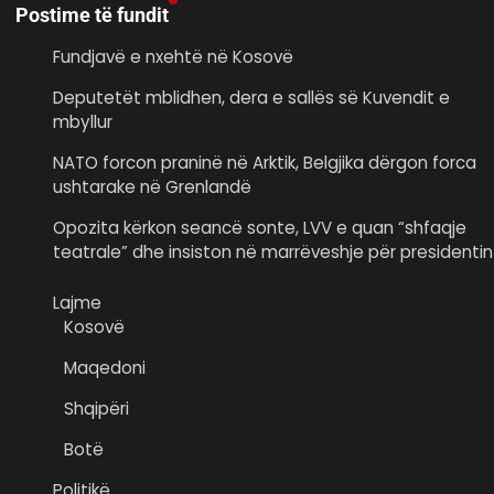
Postime të fundit
Fundjavë e nxehtë në Kosovë
Deputetët mblidhen, dera e sallës së Kuvendit e
mbyllur
NATO forcon praninë në Arktik, Belgjika dërgon forca
ushtarake në Grenlandë
Opozita kërkon seancë sonte, LVV e quan “shfaqje
teatrale” dhe insiston në marrëveshje për presidentin
Lajme
Kosovë
Maqedoni
Shqipëri
Botë
Politikë