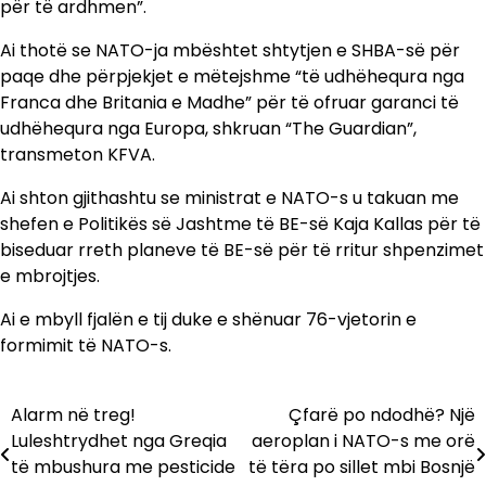
për të ardhmen”.
Ai thotë se NATO-ja mbështet shtytjen e SHBA-së për
paqe dhe përpjekjet e mëtejshme “të udhëhequra nga
Franca dhe Britania e Madhe” për të ofruar garanci të
udhëhequra nga Europa, shkruan “The Guardian”,
transmeton KFVA.
Ai shton gjithashtu se ministrat e NATO-s u takuan me
shefen e Politikës së Jashtme të BE-së Kaja Kallas për të
biseduar rreth planeve të BE-së për të rritur shpenzimet
e mbrojtjes.
Ai e mbyll fjalën e tij duke e shënuar 76-vjetorin e
formimit të NATO-s.
Alarm në treg!
Çfarë po ndodhë? Një
Lëvizje
Luleshtrydhet nga Greqia
aeroplan i NATO-s me orë
te
të mbushura me pesticide
të tëra po sillet mbi Bosnjë