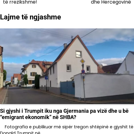
të rrezikshme!
dhe Hercegovinë
postimet
Lajme të ngjashme
Si gjyshi i Trumpit iku nga Gjermania pa vizë dhe u bë
“emigrant ekonomik” në SHBA?
Fotografia e publikuar më sipër tregon shtëpinë e gjyshit të
Donald Trumpit në…