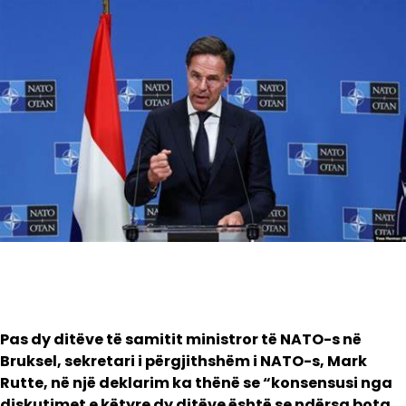
Pas dy ditëve të samitit ministror të NATO-s në
Bruksel, sekretari i përgjithshëm i NATO-s, Mark
Rutte, në një deklarim ka thënë se “konsensusi nga
diskutimet e këtyre dy ditëve është se ndërsa bota