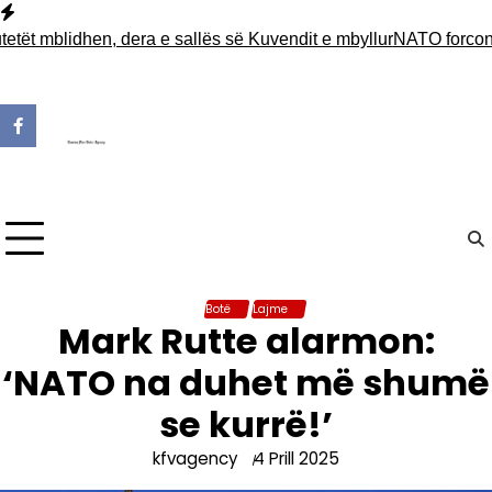
Skip
to
tët mblidhen, dera e sallës së Kuvendit e mbyllur
NATO forcon p
content
Botë
Lajme
Mark Rutte alarmon:
‘NATO na duhet më shumë
se kurrë!’
kfvagency
4 Prill 2025