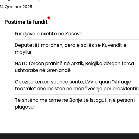
14 Qershor 2025
Postime të fundit
Fundjavë e nxehtë në Kosovë
Deputetët mblidhen, dera e sallës së Kuvendit e
mbyllur
NATO forcon praninë në Arktik, Belgjika dërgon forca
ushtarake në Grenlandë
Opozita kërkon seancë sonte, LVV e quan “shfaqje
teatrale” dhe insiston në marrëveshje për presidentin
Të shtëna me armë në Banjë të Istogut, një person i
plagosur