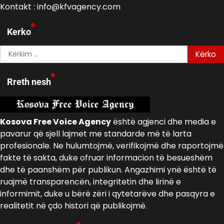
Kontakt : info@kfvagency.com
Kerko
Kërko
për:
Rreth nesh
Kosova Free Voice Agency
është agjenci dhe media e
pavarur që sjell lajmet me standarde më të larta
profesionale. Ne hulumtojmë, verifikojmë dhe raportojmë
fakte të sakta, duke ofruar informacion të besueshëm
dhe të paanshëm për publikun. Angazhimi ynë është të
ruajmë transparencën, integritetin dhe lirinë e
informimit, duke u bërë zëri i qytetarëve dhe pasqyra e
realitetit në çdo histori që publikojmë.