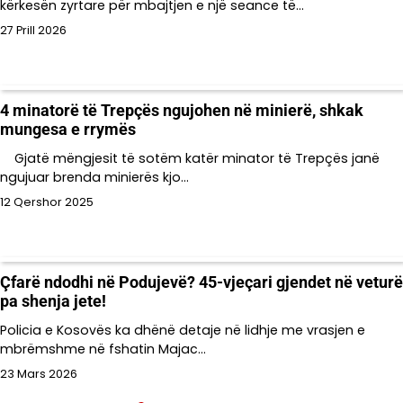
kërkesën zyrtare për mbajtjen e një seance të…
27 Prill 2026
4 minatorë të Trepçës ngujohen në minierë, shkak
mungesa e rrymës
Gjatë mëngjesit të sotëm katër minator të Trepçës janë
ngujuar brenda minierës kjo…
12 Qershor 2025
Çfarë ndodhi në Podujevë? 45-vjeçari gjendet në veturë
pa shenja jete!
Policia e Kosovës ka dhënë detaje në lidhje me vrasjen e
mbrëmshme në fshatin Majac…
23 Mars 2026