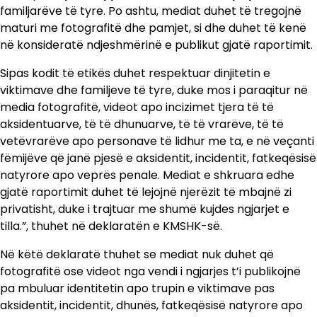
familjarëve të tyre. Po ashtu, mediat duhet të tregojnë
maturi me fotografitë dhe pamjet, si dhe duhet të kenë
në konsideratë ndjeshmërinë e publikut gjatë raportimit.
Sipas kodit të etikës duhet respektuar dinjitetin e
viktimave dhe familjeve të tyre, duke mos i paraqitur në
media fotografitë, videot apo incizimet tjera të të
aksidentuarve, të të dhunuarve, të të vrarëve, të të
vetëvrarëve apo personave të lidhur me ta, e në veçanti
fëmijëve që janë pjesë e aksidentit, incidentit, fatkeqësisë
natyrore apo veprës penale. Mediat e shkruara edhe
gjatë raportimit duhet të lejojnë njerëzit të mbajnë zi
privatisht, duke i trajtuar me shumë kujdes ngjarjet e
tilla.”, thuhet në deklaratën e KMSHK-së.
Në këtë deklaratë thuhet se mediat nuk duhet që
fotografitë ose videot nga vendi i ngjarjes t’i publikojnë
pa mbuluar identitetin apo trupin e viktimave pas
aksidentit, incidentit, dhunës, fatkeqësisë natyrore apo