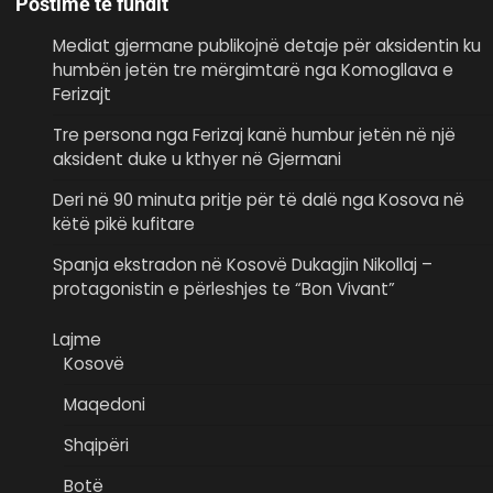
Postime të fundit
Mediat gjermane publikojnë detaje për aksidentin ku
humbën jetën tre mërgimtarë nga Komogllava e
Ferizajt
Tre persona nga Ferizaj kanë humbur jetën në një
aksident duke u kthyer në Gjermani
Deri në 90 minuta pritje për të dalë nga Kosova në
këtë pikë kufitare
Spanja ekstradon në Kosovë Dukagjin Nikollaj –
protagonistin e përleshjes te “Bon Vivant”
Lajme
Kosovë
Maqedoni
Shqipëri
Botë