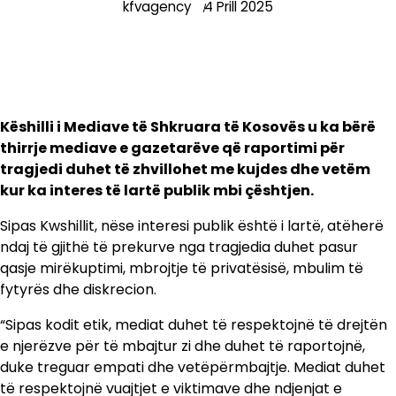
kfvagency
4 Prill 2025
Këshilli i Mediave të Shkruara të Kosovës u ka bërë
thirrje mediave e gazetarëve që raportimi për
tragjedi duhet të zhvillohet me kujdes dhe vetëm
kur ka interes të lartë publik mbi çështjen.
Sipas Kwshillit, nëse interesi publik është i lartë, atëherë
ndaj të gjithë të prekurve nga tragjedia duhet pasur
qasje mirëkuptimi, mbrojtje të privatësisë, mbulim të
fytyrës dhe diskrecion.
“Sipas kodit etik, mediat duhet të respektojnë të drejtën
e njerëzve për të mbajtur zi dhe duhet të raportojnë,
duke treguar empati dhe vetëpërmbajtje. Mediat duhet
të respektojnë vuajtjet e viktimave dhe ndjenjat e