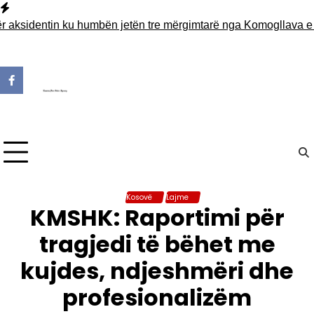
Skip
to
sidentin ku humbën jetën tre mërgimtarë nga Komogllava e Feri
content
Kosovë
Lajme
KMSHK: Raportimi për
tragjedi të bëhet me
kujdes, ndjeshmëri dhe
profesionalizëm