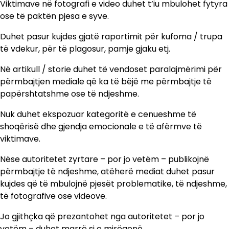
Viktimave në fotografi e video duhet t’iu mbulohet fytyra
ose të paktën pjesa e syve.
Duhet pasur kujdes gjatë raportimit për kufoma / trupa
të vdekur, për të plagosur, pamje gjaku etj.
Në artikull / storie duhet të vendoset paralajmërimi për
përmbajtjen mediale që ka të bëjë me përmbajtje të
papërshtatshme ose të ndjeshme.
Nuk duhet ekspozuar kategoritë e cenueshme të
shoqërisë dhe gjendja emocionale e të afërmve të
viktimave.
Nëse autoritetet zyrtare – por jo vetëm – publikojnë
përmbajtje të ndjeshme, atëherë mediat duhet pasur
kujdes që të mbulojnë pjesët problematike, të ndjeshme,
të fotografive ose videove.
Jo gjithçka që prezantohet nga autoritetet – por jo
vetëm – duhet marrë si e mirëqenë.