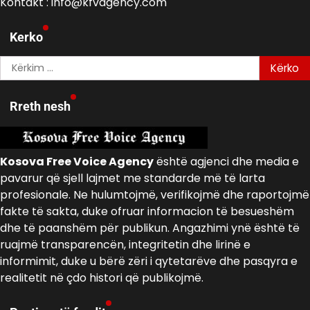
Kontakt : info@kfvagency.com
Kerko
Kërko
për:
Rreth nesh
Kosova Free Voice Agency
është agjenci dhe media e
pavarur që sjell lajmet me standarde më të larta
profesionale. Ne hulumtojmë, verifikojmë dhe raportojmë
fakte të sakta, duke ofruar informacion të besueshëm
dhe të paanshëm për publikun. Angazhimi ynë është të
ruajmë transparencën, integritetin dhe lirinë e
informimit, duke u bërë zëri i qytetarëve dhe pasqyra e
realitetit në çdo histori që publikojmë.