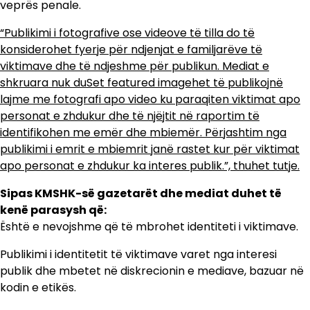
veprës penale.
“Publikimi i fotografive ose videove të tilla do të
konsiderohet fyerje për ndjenjat e familjarëve të
viktimave dhe të ndjeshme për publikun. Mediat e
shkruara nuk duSet featured imagehet të publikojnë
lajme me fotografi apo video ku paraqiten viktimat apo
personat e zhdukur dhe të njëjtit në raportim të
identifikohen me emër dhe mbiemër. Përjashtim nga
publikimi i emrit e mbiemrit janë rastet kur për viktimat
apo personat e zhdukur ka interes publik.”, thuhet tutje.
Sipas KMSHK-së gazetarët dhe mediat duhet të
kenë parasysh që:
Është e nevojshme që të mbrohet identiteti i viktimave.
Publikimi i identitetit të viktimave varet nga interesi
publik dhe mbetet në diskrecionin e mediave, bazuar në
kodin e etikës.