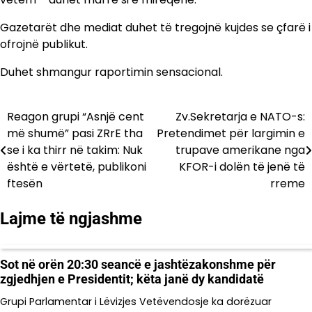
Gazetarët dhe mediat duhet të tregojnë kujdes se çfarë i
ofrojnë publikut.
Duhet shmangur raportimin sensacional.
Reagon grupi “Asnjë cent
Zv.Sekretarja e NATO-s:
Lëvizje
më shumë” pasi ZRrE tha
Pretendimet për largimin e
te
se i ka thirr në takim: Nuk
trupave amerikane nga
është e vërtetë, publikoni
KFOR-i dolën të jenë të
postimet
ftesën
rreme
Lajme të ngjashme
Sot në orën 20:30 seancë e jashtëzakonshme për
zgjedhjen e Presidentit; këta janë dy kandidatë
Grupi Parlamentar i Lëvizjes Vetëvendosje ka dorëzuar