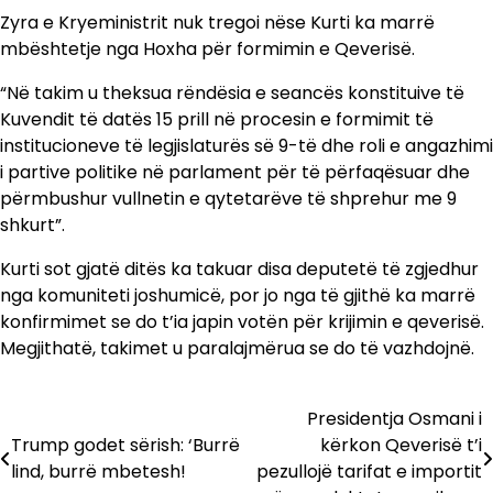
Zyra e Kryeministrit nuk tregoi nëse Kurti ka marrë
mbështetje nga Hoxha për formimin e Qeverisë.
“Në takim u theksua rëndësia e seancës konstituive të
Kuvendit të datës 15 prill në procesin e formimit të
institucioneve të legjislaturës së 9-të dhe roli e angazhimi
i partive politike në parlament për të përfaqësuar dhe
përmbushur vullnetin e qytetarëve të shprehur me 9
shkurt”.
Kurti sot gjatë ditës ka takuar disa deputetë të zgjedhur
nga komuniteti joshumicë, por jo nga të gjithë ka marrë
konfirmimet se do t’ia japin votën për krijimin e qeverisë.
Megjithatë, takimet u paralajmërua se do të vazhdojnë.
Presidentja Osmani i
Lëvizje
Trump godet sërish: ‘Burrë
kërkon Qeverisë t’i
te
lind, burrë mbetesh!
pezullojë tarifat e importit