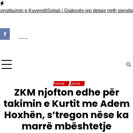
Skip
to
tuimin e Kuvendit
Spitali i Gjakovës jep detaje rreth gjendjes s
content
Kosovë
Lajme
ZKM njofton edhe për
takimin e Kurtit me Adem
Hoxhën, s’tregon nëse ka
marrë mbështetje