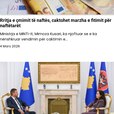
Rritja e çmimit të naftës, caktohet marzha e fitimit për
naftëtarët
Ministrja e MINTI-it, Mimoza Kusari, ka njoftuar se e ka
nënshkruar vendimin për caktimin e…
4 Mars 2026