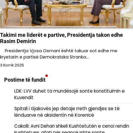
Takimi me liderët e partive, Presidentja takon edhe
Rasim Demirin
Presidentja Vjosa Osmani është takuar sot edhe me
kryetarin e partisë Demokratska Stranka…
3 Korrik 2025
Postime të fundit
LDK: LVV duhet ta mundësojë sonte konstituimin e
Kuvendit
Spitali i Gjakovës jep detaje rreth gjendjes se të
lënduarve në aksidentin në Korenicë
Cakolli: Avni Dehari shkeli Kushtetutën e cenoi rendin
kushtetues, afati për seancë ishte sonte