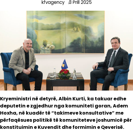
kfvagency
3 Prill 2025
Kryeministri në detyrë, Albin Kurti, ka takuar edhe
deputetin e zgjedhur nga komuniteti goran, Adem
Hoxha, në kuadër të “takimeve konsultative” me
përfaqësues politikë të komuniteteve joshumicë për
konstituimin e Kuvendit dhe formimin e Qeverisë.