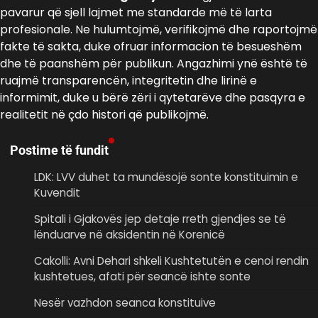
pavarur që sjell lajmet me standarde më të larta
profesionale. Ne hulumtojmë, verifikojmë dhe raportojmë
fakte të sakta, duke ofruar informacion të besueshëm
dhe të paanshëm për publikun. Angazhimi ynë është të
ruajmë transparencën, integritetin dhe lirinë e
informimit, duke u bërë zëri i qytetarëve dhe pasqyra e
realitetit në çdo histori që publikojmë.
Postime të fundit
LDK: LVV duhet ta mundësojë sonte konstituimin e
Kuvendit
Spitali i Gjakovës jep detaje rreth gjendjes se të
lënduarve në aksidentin në Korenicë
Cakolli: Avni Dehari shkeli Kushtetutën e cenoi rendin
kushtetues, afati për seancë ishte sonte
Nesër vazhdon seanca konstituive