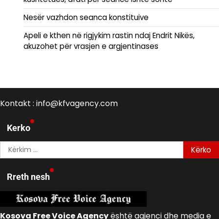
Nesër vazhdon seanca konstituive
Apeli e kthen në rigjykim rastin ndaj Endrit Nikës,
akuzohet për vrasjen e argjentinases
Kontakt : info@kfvagency.com
Kerko
Kërko
për:
Rreth nesh
Kosova Free Voice Agency
është agjenci dhe media e