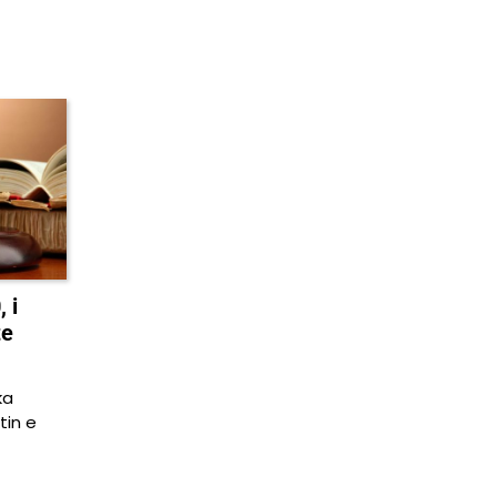
 i
te
ka
tin e