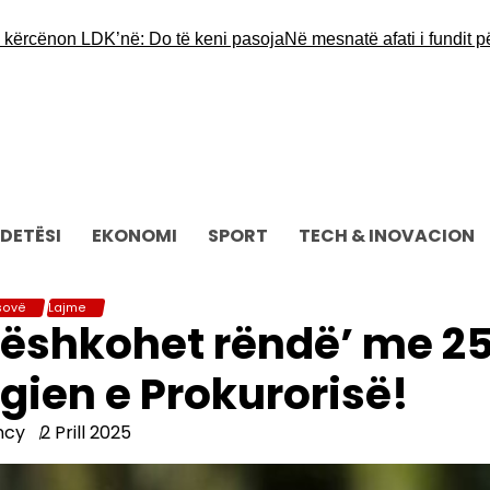
non LDK’në: Do të keni pasoja
Në mesnatë afati i fundit për ko
DETËSI
EKONOMI
SPORT
TECH & INOVACION
sovë
Lajme
‘ndëshkohet rëndë’ me 2
ien e Prokurorisë!
ncy
2 Prill 2025