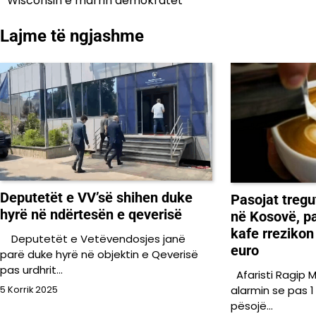
Wisconsin e marrin demokratët
te
Lajme të ngjashme
postimet
Deputetët e VV’së shihen duke
Pasojat tregu
hyrë në ndërtesën e qeverisë
në Kosovë, pa
kafe rrezikon
Deputetët e Vetëvendosjes janë
euro
parë duke hyrë në objektin e Qeverisë
pas urdhrit…
Afaristi Ragip M
alarmin se pas 1
5 Korrik 2025
pësojë…