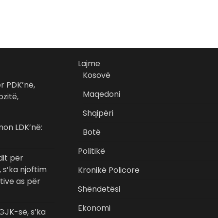
Lajme
Kosovë
ër PDK’në,
Maqedoni
zitë,
Shqipëri
non LDK’në:
Botë
Politikë
dit për
 s’ka njoftim
Kronikë Policore
tive as për
Shëndetësi
Ekonomi
GJK-së, s’ka