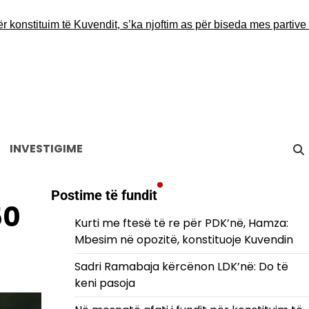
nstituim të Kuvendit, s’ka njoftim as për biseda mes partive as p
INVESTIGIME
Postime të fundit
50
Kurti me ftesë të re për PDK’në, Hamza:
Mbesim në opozitë, konstituoje Kuvendin
Sadri Ramabaja kërcënon LDK’në: Do të
keni pasoja