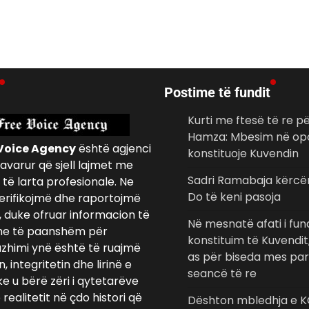
Postime të fundit
Kurti me ftesë të re p
Hamza: Mbesim në opo
Voice Agency
është agjenci
konstituoje Kuvendin
avarur që sjell lajmet me
Sadri Ramabaja kërcë
të larta profesionale. Ne
Do të keni pasoja
erifikojmë dhe raportojmë
, duke ofruar informacion të
Në mesnatë afati i fun
e të paanshëm për
konstituim të Kuvendit,
azhimi ynë është të ruajmë
as për biseda mes par
 integritetin dhe lirinë e
seancë të re
ke u bërë zëri i qytetarëve
realitetit në çdo histori që
Dështon mbledhja e K