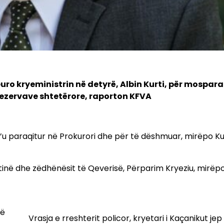
ro kryeministrin në detyrë, Albin Kurti, për mospara
 rezervave shtetërore, raporton KFVA
t’u paraqitur në Prokurori dhe për të dëshmuar, mirëpo Ku
inë dhe zëdhënësit të Qeverisë, Përparim Kryeziu, mirëpo
në
Vrasja e rreshterit policor, kryetari i Kaçanikut jep