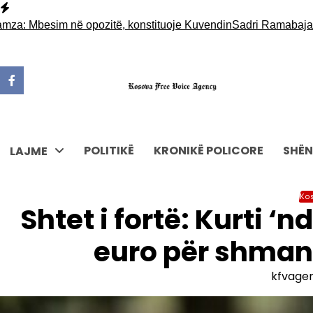
Skip
to
: Mbesim në opozitë, konstituoje Kuvendin
Sadri Ramabaja kërcë
content
POLITIKË
KRONIKË POLICORE
SHËN
LAJME
Ko
Shtet i fortë: Kurti 
euro për shmang
kfvage