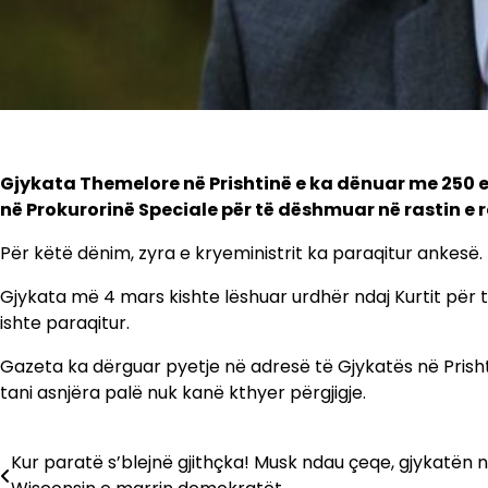
Gjykata Themelore në Prishtinë e ka dënuar me 250 eu
në Prokurorinë Speciale për të dëshmuar në rastin e
Për këtë dënim, zyra e kryeministrit ka paraqitur ankesë.
Gjykata më 4 mars kishte lëshuar urdhër ndaj Kurtit për 
ishte paraqitur.
Gazeta ka dërguar pyetje në adresë të Gjykatës në Prisht
tani asnjëra palë nuk kanë kthyer përgjigje.
Kur paratë s’blejnë gjithçka! Musk ndau çeqe, gjykatën 
Lëvizje