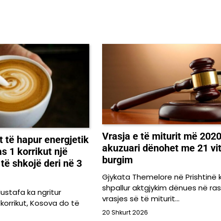
Vrasja e të miturit më 2020,
t të hapur energjetik
akuzuari dënohet me 21 vi
s 1 korrikut një
burgim
 të shkojë deri në 3
Gjykata Themelore në Prishtinë 
shpallur aktgjykim dënues në ras
ustafa ka ngritur
vrasjes së të miturit…
 korrikut, Kosova do të
20 Shkurt 2026