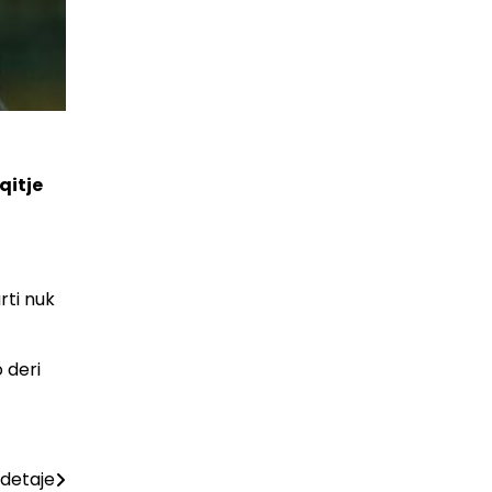
qitje
rti nuk
 deri
 detaje