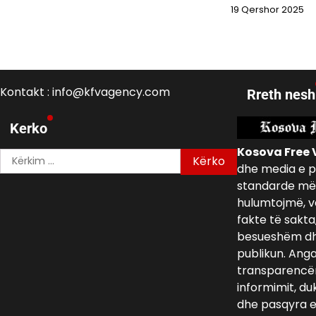
19 Qershor 2025
Kontakt : info@kfvagency.com
Rreth nesh
Kerko
Kosova Free 
Kërko
dhe media e p
për:
standarde më 
hulumtojmë, v
fakte të sakta
besueshëm dh
publikun. Ang
transparencën,
informimit, du
dhe pasqyra e 