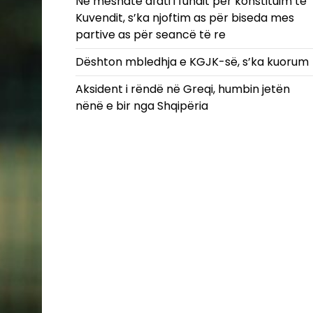
Në mesnatë afati i fundit për konstituim të
Kuvendit, s’ka njoftim as për biseda mes
partive as për seancë të re
Dështon mbledhja e KGJK-së, s’ka kuorum
Aksident i rëndë në Greqi, humbin jetën
nënë e bir nga Shqipëria