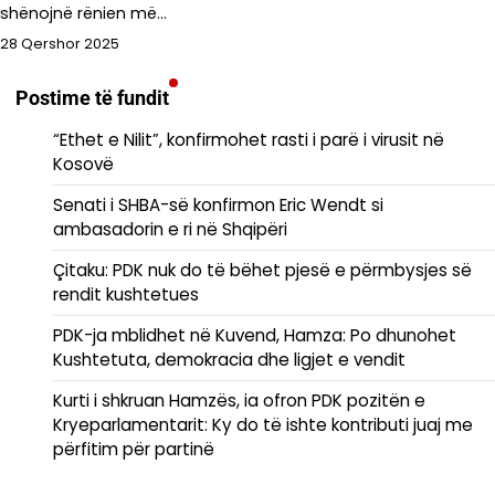
shënojnë rënien më…
28 Qershor 2025
Postime të fundit
“Ethet e Nilit”, konfirmohet rasti i parë i virusit në
Kosovë
Senati i SHBA-së konfirmon Eric Wendt si
ambasadorin e ri në Shqipëri
​Çitaku: PDK nuk do të bëhet pjesë e përmbysjes së
rendit kushtetues
PDK-ja mblidhet në Kuvend, Hamza: Po dhunohet
Kushtetuta, demokracia dhe ligjet e vendit
Kurti i shkruan Hamzës, ia ofron PDK pozitën e
Kryeparlamentarit: Ky do të ishte kontributi juaj me
përfitim për partinë