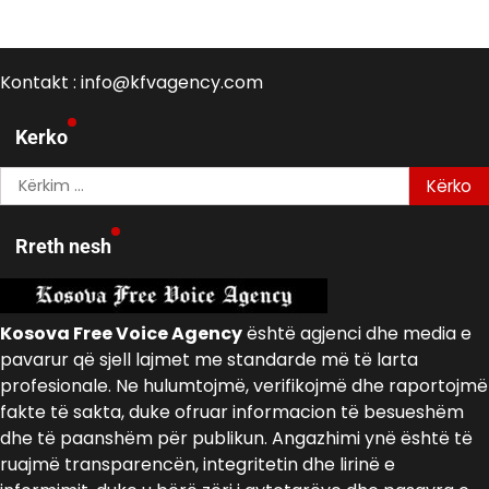
Kontakt : info@kfvagency.com
Kerko
Kërko
për:
Rreth nesh
Kosova Free Voice Agency
është agjenci dhe media e
pavarur që sjell lajmet me standarde më të larta
profesionale. Ne hulumtojmë, verifikojmë dhe raportojmë
fakte të sakta, duke ofruar informacion të besueshëm
dhe të paanshëm për publikun. Angazhimi ynë është të
ruajmë transparencën, integritetin dhe lirinë e