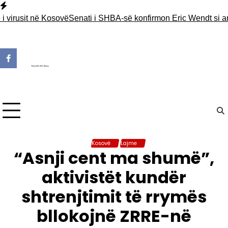
Skip
to
rusit në Kosovë
Senati i SHBA-së konfirmon Eric Wendt si ambasad
content
Kosovë
Lajme
“Asnji cent ma shumë”,
aktivistët kundër
shtrenjtimit të rrymës
bllokojnë ZRRE-në