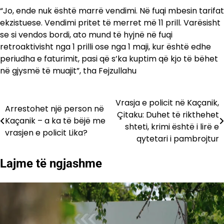
“Jo, ende nuk është marrë vendimi. Në fuqi mbesin tarifat
ekzistuese. Vendimi pritet të merret më 11 prill. Varësisht
se si vendos bordi, ato mund të hyjnë në fuqi
retroaktivisht nga 1 prilli ose nga 1 maji, kur është edhe
periudha e faturimit, pasi që s’ka kuptim që kjo të bëhet
në gjysmë të muajit”, tha Fejzullahu
Vrasja e policit në Kaçanik,
Lëvizje
Arrestohet një person në
Çitaku: Duhet të rikthehet
Kaçanik – a ka të bëjë me
te
shteti, krimi është i lirë e
vrasjen e policit Lika?
qytetari i pambrojtur
postimet
Lajme të ngjashme