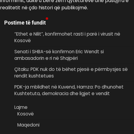
informimit, duke u bërë zëri i qytetarëve dhe pasqyra e
realitetit në çdo histori që publikojmë.
Postime të fundit
“Ethet e Nilit”, konfirmohet rasti i parë i virusit në
Kosovë
Senati i SHBA-së konfirmon Eric Wendt si
ambasadorin e ri në Shqipëri
​Çitaku: PDK nuk do të bëhet pjesë e përmbysjes së
rendit kushtetues
PDK-ja mblidhet në Kuvend, Hamza: Po dhunohet
Kushtetuta, demokracia dhe ligjet e vendit
Lajme
Kosovë
Maqedoni