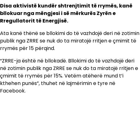
Disa aktivistë kundër shtrenjtimit të rrymës, kanë
bllokuar nga mëngjesi i së mërkurës Zyrën e
Rregullatorit të Energjisë.
Ata kanë thënë se bllokimi do të vazhdojë deri në zotimin
publik nga ZRRE se nuk do ta miratojë rritjen e çmimit të
rrymës për 15 përqind.
“ZRRE-ja është në bllokadë. Bllokimi do të vazhdojë deri
në zotimin publik nga ZRRE se nuk do ta miratojë rritjen e
çmimit të rrymës për 15%. Vetëm atëherë mund t’i
kthehen punës”, thuhet në lajmërimin e tyre në
Facebook.