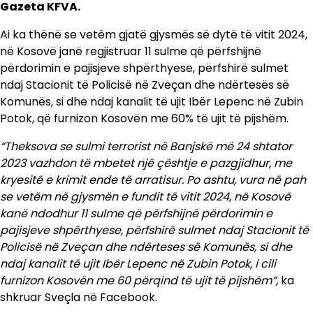
Gazeta KFVA.
Ai ka thënë se vetëm gjatë gjysmës së dytë të vitit 2024,
në Kosovë janë regjistruar 11 sulme që përfshijnë
përdorimin e pajisjeve shpërthyese, përfshirë sulmet
ndaj Stacionit të Policisë në Zveçan dhe ndërtesës së
Komunës, si dhe ndaj kanalit të ujit Ibër Lepenc në Zubin
Potok, që furnizon Kosovën me 60% të ujit të pijshëm.
“Theksova se sulmi terrorist në Banjskë më 24 shtator
2023 vazhdon të mbetet një çështje e pazgjidhur, me
kryesitë e krimit ende të arratisur. Po ashtu, vura në pah
se vetëm në gjysmën e fundit të vitit 2024, në Kosovë
kanë ndodhur 11 sulme që përfshijnë përdorimin e
pajisjeve shpërthyese, përfshirë sulmet ndaj Stacionit të
Policisë në Zveçan dhe ndërteses së Komunës, si dhe
ndaj kanalit të ujit Ibër Lepenc në Zubin Potok, i cili
furnizon Kosovën me 60 përqind të ujit të pijshëm”,
ka
shkruar Sveçla në Facebook.