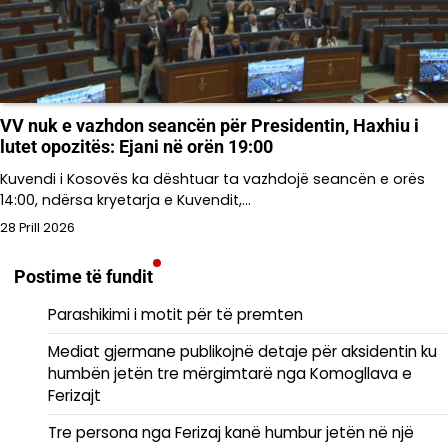
VV nuk e vazhdon seancën për Presidentin, Haxhiu i
lutet opozitës: Ejani në orën 19:00
Kuvendi i Kosovës ka dështuar ta vazhdojë seancën e orës
14:00, ndërsa kryetarja e Kuvendit,…
28 Prill 2026
Postime të fundit
Parashikimi i motit për të premten
Mediat gjermane publikojnë detaje për aksidentin ku
humbën jetën tre mërgimtarë nga Komogllava e
Ferizajt
Tre persona nga Ferizaj kanë humbur jetën në një