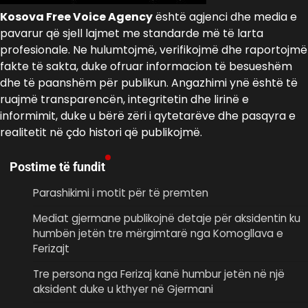
Kosova Free Voice Agency
është agjenci dhe media e
pavarur që sjell lajmet me standarde më të larta
profesionale. Ne hulumtojmë, verifikojmë dhe raportojmë
fakte të sakta, duke ofruar informacion të besueshëm
dhe të paanshëm për publikun. Angazhimi ynë është të
ruajmë transparencën, integritetin dhe lirinë e
informimit, duke u bërë zëri i qytetarëve dhe pasqyra e
realitetit në çdo histori që publikojmë.
Postime të fundit
Parashikimi i motit për të premten
Mediat gjermane publikojnë detaje për aksidentin ku
humbën jetën tre mërgimtarë nga Komogllava e
Ferizajt
Tre persona nga Ferizaj kanë humbur jetën në një
aksident duke u kthyer në Gjermani