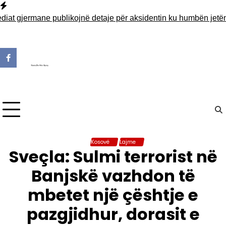
Skip
to
gjermane publikojnë detaje për aksidentin ku humbën jetën tre
content
Kosovë
Lajme
Sveçla: Sulmi terrorist në
Banjskë vazhdon të
mbetet një çështje e
pazgjidhur, dorasit e