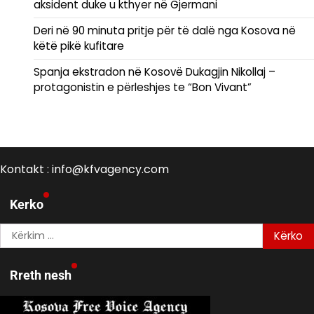
aksident duke u kthyer në Gjermani
Deri në 90 minuta pritje për të dalë nga Kosova në
këtë pikë kufitare
Spanja ekstradon në Kosovë Dukagjin Nikollaj –
protagonistin e përleshjes te “Bon Vivant”
Kontakt : info@kfvagency.com
Kerko
Kërko
për:
Rreth nesh