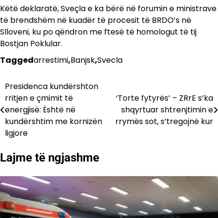
Këtë deklaratë, Sveçla e ka bërë në forumin e ministrave
të brendshëm në kuadër të procesit të BRDO’s në
Slloveni, ku po qëndron me ftesë të homologut të tij
Bostjan Poklular.
Tagged
arrestimi
,
Banjsk
,
Svecla
Presidenca kundërshton
Lëvizje
rritjen e çmimit të
‘Torte fytyrës’ – ZRrE s’ka
te
energjisë: Është në
shqyrtuar shtrenjtimin e
kundërshtim me kornizën
rrymës sot, s’tregojnë kur
postimet
ligjore
Lajme të ngjashme