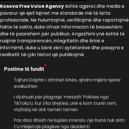
Kosova Free Voice Agency
është agjenci dhe media e
pavarur që sjell lajmet me standarde më të larta
profesionale. Ne hulumtojmë, verifikojmë dhe raportojmë
fakte të sakta, duke ofruar informacion të besueshëm
dhe të paanshëm për publikun. Angazhimi ynë është të
ruajmë transparencën, integritetin dhe lirinë e
informimit, duke u bërë zëri i qytetarëve dhe pasqyra e
realitetit në çdo histori që publikojmë.
Postime të fundit
Tajfuni Dolphin i afrohet Kinës, qindra mijëra njerëz
evakuohen
I dyshuari për plagosje ‘mesazh’ Policisë nga
TikToku’u: Kur s’ka drejtësi, unë e kom trunin tem,
vazhdoj në atë temën temen
Pas disa ditësh në kujdes intensiv, një burrë nuk arrin
t’u mbijetojë plagëve nga aksidenti