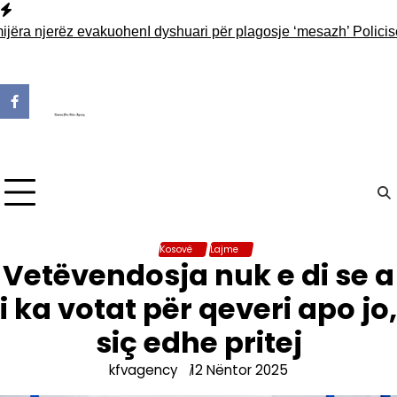
Skip
to
a njerëz evakuohen
I dyshuari për plagosje ‘mesazh’ Policisë nga
content
Kosovë
Lajme
Vetëvendosja nuk e di se a
i ka votat për qeveri apo jo,
siç edhe pritej
kfvagency
12 Nëntor 2025