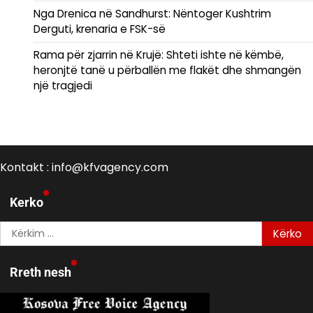
Nga Drenica në Sandhurst: Nëntoger Kushtrim
Derguti, krenaria e FSK-së
Rama për zjarrin në Krujë: Shteti ishte në këmbë,
heronjtë tanë u përballën me flakët dhe shmangën
një tragjedi
Kontakt : info@kfvagency.com
Kerko
Kërko
për:
Rreth nesh