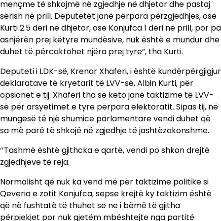
mençme të shkojmë në zgjedhje në dhjetor dhe pastaj
sërish në prill. Deputetët janë përpara përzgjedhjes, ose
Kurti 2.5 deri në dhjetor, ose Konjufca 1 deri në prill, por pa
asnjërën prej këtyre mundësive, nuk është e mundur dhe
duhet të përcaktohet njëra prej tyre”, tha Kurti.
Deputeti i LDK-së, Krenar Xhaferi, i është kundërpërgjigjur
deklaratave të kryetarit të LVV-së, Albin Kurti, për
opsionet e tij. Xhaferi tha se këto janë taktizime të LVV-
së për arsyetimet e tyre përpara elektoratit. Sipas tij, në
mungesë të një shumice parlamentare vendi duhet që
sa më parë të shkojë në zgjedhje të jashtëzakonshme.
‘’Tashmë është gjithcka e qartë, vendi po shkon drejtë
zgjedhjeve të reja.
Normalisht që nuk ka vend më për taktizime politike si
Qeveria e zotit Konjufca, sepse krejtë ky taktizim është
që në fushtatë të thuhet se ne i bëmë të gjitha
përpjekjet por nuk gjetëm mbështejte nga partitë