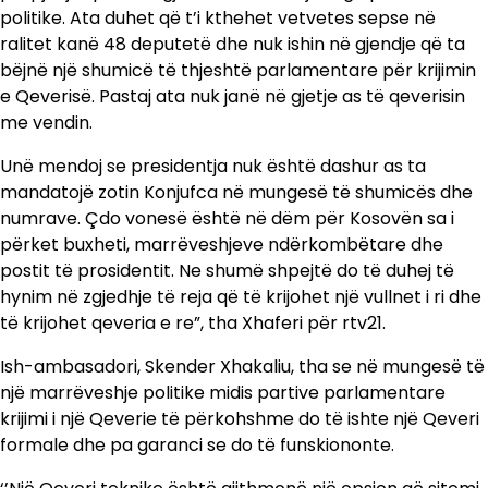
politike. Ata duhet që t’i kthehet vetvetes sepse në
ralitet kanë 48 deputetë dhe nuk ishin në gjendje që ta
bëjnë një shumicë të thjeshtë parlamentare për krijimin
e Qeverisë. Pastaj ata nuk janë në gjetje as të qeverisin
me vendin.
Unë mendoj se presidentja nuk është dashur as ta
mandatojë zotin Konjufca në mungesë të shumicës dhe
numrave. Çdo vonesë është në dëm për Kosovën sa i
përket buxheti, marrëveshjeve ndërkombëtare dhe
postit të prosidentit. Ne shumë shpejtë do të duhej të
hynim në zgjedhje të reja që të krijohet një vullnet i ri dhe
të krijohet qeveria e re”, tha Xhaferi për rtv21.
Ish-ambasadori, Skender Xhakaliu, tha se në mungesë të
një marrëveshje politike midis partive parlamentare
krijimi i një Qeverie të përkohshme do të ishte një Qeveri
formale dhe pa garanci se do të funskiononte.