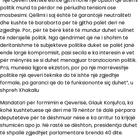
‘’Një Qeveri teknike është gjithmonë një opsion që sitemi
politik mund ta përdor në përiudha tensioni ose
mosbesimi. Qëllimi i saj është të garantojë neutraliteti
dhe kushte të barabarta për të gjitha palët deri në
zgjedhje. Por, për të bërë këtë të mundur duhet vullnet
të ndërsjellë politik. Nga qëndrimet që ne i shohim të
deritanishme të subjekteve politike duket se palët janë
ende largë kompromisit, pasi secila e ka interesin e vet
për mënyrës se si duhet menagjuar tranziocionin politik.
Pra, munësia ligjore ekziston, por pa një marrëveshje
politike një qeveri teknike do të ishte një zgjedhje
formale, pa garanci që do të funksiononte siç duhet”, u
shpreh Xhakaliu
Mandatari për formimin e Qeverisë, Glauk Konjufca, ka
kohë kushtetuese që deri më 19 nëntor të dalë përpara
deputetëve për të dëshmuar nëse e ka arritur ta krijojë
shumicën apo jo. Në rastë se dështon, presidentja duhet
të shpallë zgjedhjet parlamentare brenda 40 dite.