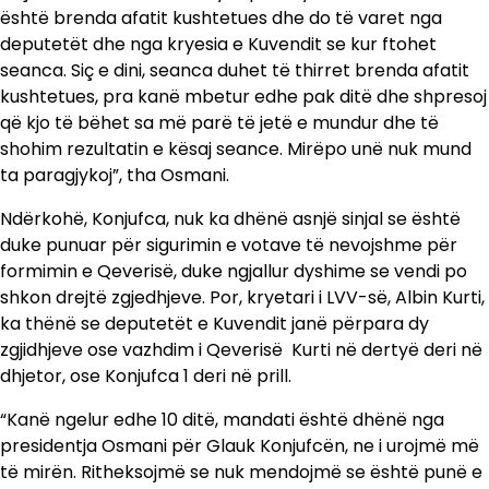
është brenda afatit kushtetues dhe do të varet nga
deputetët dhe nga kryesia e Kuvendit se kur ftohet
seanca. Siç e dini, seanca duhet të thirret brenda afatit
kushtetues, pra kanë mbetur edhe pak ditë dhe shpresoj
që kjo të bëhet sa më parë të jetë e mundur dhe të
shohim rezultatin e kësaj seance. Mirëpo unë nuk mund
ta paragjykoj”, tha Osmani.
Ndërkohë, Konjufca, nuk ka dhënë asnjë sinjal se është
duke punuar për sigurimin e votave të nevojshme për
formimin e Qeverisë, duke ngjallur dyshime se vendi po
shkon drejtë zgjedhjeve. Por, kryetari i LVV-së, Albin Kurti,
ka thënë se deputetët e Kuvendit janë përpara dy
zgjidhjeve ose vazhdim i Qeverisë Kurti në dertyë deri në
dhjetor, ose Konjufca 1 deri në prill.
“Kanë ngelur edhe 10 ditë, mandati është dhënë nga
presidentja Osmani për Glauk Konjufcën, ne i urojmë më
të mirën. Ritheksojmë se nuk mendojmë se është punë e