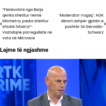
“Fletëvotimi nga Barja
Lëvizje
qenka shëtitur nëntë
‘Moderator rrugaç’: AGK
te
kilometra, paska shetitur
dënon ashpër gjuhën e
shtatë fshatra”-
poshtër të Gërvalla-
postimet
Vazhdojnë parregullsitë në
Schwarz
vota në Mitrovicë
Lajme të ngjashme