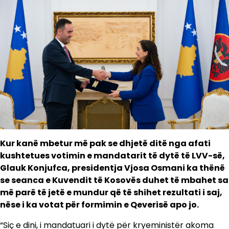
Kur kanë mbetur më pak se dhjetë ditë nga afati
kushtetues votimin e mandatarit të dytë të LVV-së,
Glauk Konjufca, presidentja Vjosa Osmani ka thënë
se seanca e Kuvendit të Kosovës duhet të mbahet sa
më parë të jetë e mundur që të shihet rezultati i saj,
nëse i ka votat për formimin e Qeverisë apo jo.
“Siç e dini, i mandatuari i dytë për kryeministër akoma