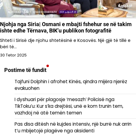
Njohja nga Siria| Osmani e mbajti fshehur se në takim
ishte edhe Tërnava, BIK’u publikon fotografitë
Shteti i Sirisë dje njohu shtetësinë e Kosovës. Një gjë të tillë e
bëri të…
30 Tetor 2025
Postime të fundit
Tajfuni Dolphin i afrohet Kinës, qindra mijëra njerëz
evakuohen
I dyshuari për plagosje ‘mesazh’ Policisë nga
TikToku’u: Kur s’ka drejtësi, unë e kom trunin tem,
vazhdoj në atë temën temen
Pas disa ditësh në kujdes intensiv, një burrë nuk arrin
t’u mbijetojë plagëve nga aksidenti