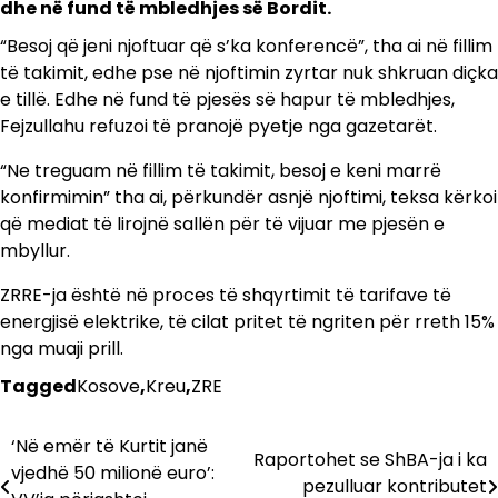
dhe në fund të mbledhjes së Bordit.
“Besoj që jeni njoftuar që s’ka konferencë”, tha ai në fillim
të takimit, edhe pse në njoftimin zyrtar nuk shkruan diçka
e tillë. Edhe në fund të pjesës së hapur të mbledhjes,
Fejzullahu refuzoi të pranojë pyetje nga gazetarët.
“Ne treguam në fillim të takimit, besoj e keni marrë
konfirmimin” tha ai, përkundër asnjë njoftimi, teksa kërkoi
që mediat të lirojnë sallën për të vijuar me pjesën e
mbyllur.
ZRRE-ja është në proces të shqyrtimit të tarifave të
energjisë elektrike, të cilat pritet të ngriten për rreth 15%
nga muaji prill.
Tagged
Kosove
,
Kreu
,
ZRE
‘Në emër të Kurtit janë
Lëvizje
Raportohet se ShBA-ja i ka
vjedhë 50 milionë euro’:
pezulluar kontributet
te