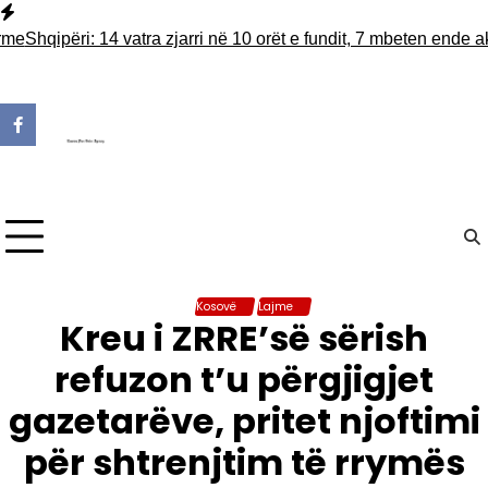
Skip
to
qipëri: 14 vatra zjarri në 10 orët e fundit, 7 mbeten ende aktive
F
content
Kosovë
Lajme
Kreu i ZRRE’së sërish
refuzon t’u përgjigjet
gazetarëve, pritet njoftimi
për shtrenjtim të rrymës