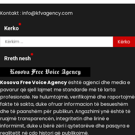
Kontakt : info@kfvagency.com
Kerko
Kërko
për:
Rreth nesh
Kosova Free Voice Agency
është agjenci dhe media e
pavarur që sjell lajmet me standarde më të larta
profesionale. Ne hulumtojmë, verifikojmë dhe raportojmë
fakte të sakta, duke ofruar informacion të besueshëm
dhe të paanshëm për publikun. Angazhimi ynë është të
ruajmë transparencën, integritetin dhe lirinë e
informimit, duke u bërë zëri i qytetarëve dhe pasqyra e
realitetit në çdo histori që publikojmë.