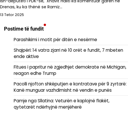
Ish-deputeti i PDK-së, Xhavit Haliti ka komentuar garën në
Drenas, ku ka thënë se Ramiz…
13 Tetor 2025
Postime të fundit
Parashikimi i motit për ditën e nesërme
Shqipëri: 14 vatra zjarri në 10 orët e fundit, 7 mbeten
ende aktive
Fitues i papritur në zgjedhjet demokrate në Michigan,
reagon edhe Trump
Pacolli njofton shkëputjen e kontratave për 9 zyrtarë:
Kanë munguar vazhdimisht në vendin e punës
Pamje nga Sllatina: Veturën e kaplojnë flakët,
qytetarët ndërhyjnë menjëherë