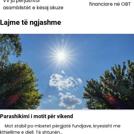
VV’ja përjashtoi
financiare në OBT
asamblistët e kësaj akuze
postimet
Lajme të ngjashme
Parashikimi i motit për vikend
Mot stabil po mbetet përgjatë fundjave, kryesisht me
kthjellime e diell. Të shtunën…