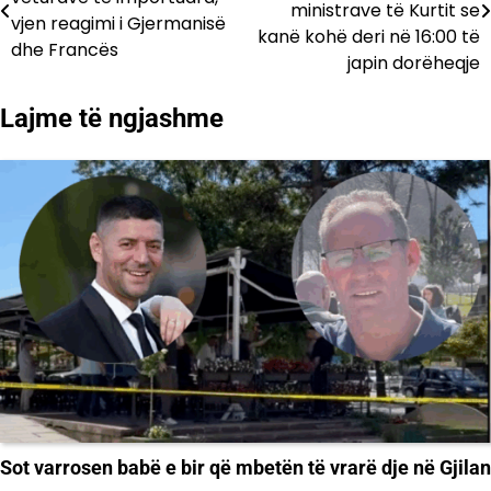
te
ministrave të Kurtit se
vjen reagimi i Gjermanisë
kanë kohë deri në 16:00 të
postimet
dhe Francës
japin dorëheqje
Lajme të ngjashme
Sot varrosen babë e bir që mbetën të vrarë dje në Gjilan