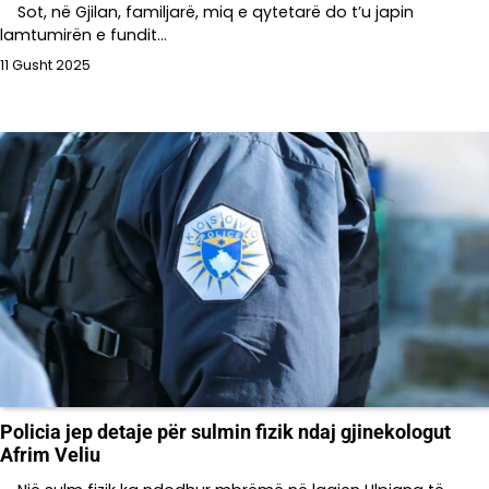
Sot, në Gjilan, familjarë, miq e qytetarë do t’u japin
lamtumirën e fundit…
11 Gusht 2025
Policia jep detaje për sulmin fizik ndaj gjinekologut
Afrim Veliu