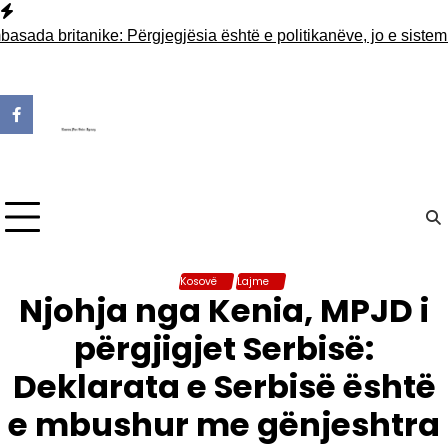
Skip
to
britanike: Përgjegjësia është e politikanëve, jo e sistemit
Rama
content
Kosovë
Lajme
Njohja nga Kenia, MPJD i
përgjigjet Serbisë:
Deklarata e Serbisë është
e mbushur me gënjeshtra