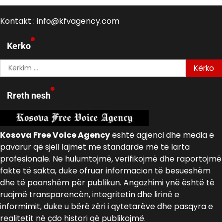
Kontakt : info@kfvagency.com
Kerko
Kërko
për:
Rreth nesh
Kosova Free Voice Agency
është agjenci dhe media e
pavarur që sjell lajmet me standarde më të larta
profesionale. Ne hulumtojmë, verifikojmë dhe raportojmë
fakte të sakta, duke ofruar informacion të besueshëm
dhe të paanshëm për publikun. Angazhimi ynë është të
ruajmë transparencën, integritetin dhe lirinë e
informimit, duke u bërë zëri i qytetarëve dhe pasqyra e
realitetit në çdo histori që publikojmë.