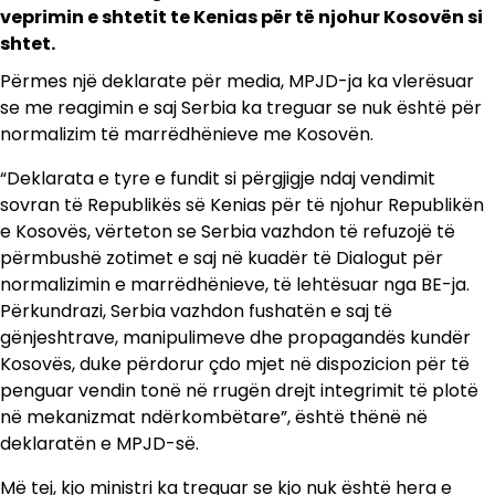
veprimin e shtetit te Kenias për të njohur Kosovën si
shtet.
Përmes një deklarate për media, MPJD-ja ka vlerësuar
se me reagimin e saj Serbia ka treguar se nuk është për
normalizim të marrëdhënieve me Kosovën.
“Deklarata e tyre e fundit si përgjigje ndaj vendimit
sovran të Republikës së Kenias për të njohur Republikën
e Kosovës, vërteton se Serbia vazhdon të refuzojë të
përmbushë zotimet e saj në kuadër të Dialogut për
normalizimin e marrëdhënieve, të lehtësuar nga BE-ja.
Përkundrazi, Serbia vazhdon fushatën e saj të
gënjeshtrave, manipulimeve dhe propagandës kundër
Kosovës, duke përdorur çdo mjet në dispozicion për të
penguar vendin tonë në rrugën drejt integrimit të plotë
në mekanizmat ndërkombëtare”, është thënë në
deklaratën e MPJD-së.
Më tej, kjo ministri ka treguar se kjo nuk është hera e