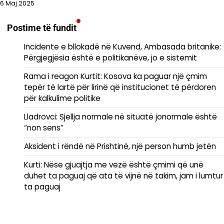
6 Maj 2025
Postime të fundit
Incidente e bllokadë në Kuvend, Ambasada britanike:
Përgjegjësia është e politikanëve, jo e sistemit
Rama i reagon Kurtit: Kosova ka paguar një çmim
tepër të lartë për lirinë që institucionet të përdoren
për kalkulime politike
Lladrovci: Sjellja normale në situatë jonormale është
“non sens”
Aksident i rëndë në Prishtinë, një person humb jetën
Kurti: Nëse gjuajtja me vezë është çmimi që unë
duhet ta paguaj që ata të vijnë në takim, jam i lumtur
ta paguaj