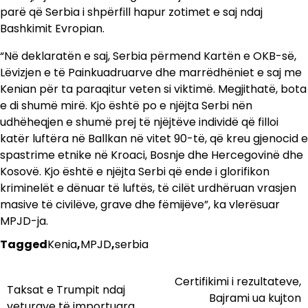
parë që Serbia i shpërfill hapur zotimet e saj ndaj
Bashkimit Evropian.
“Në deklaratën e saj, Serbia përmend Kartën e OKB-së,
Lëvizjen e të Painkuadruarve dhe marrëdhëniet e saj me
Kenian për ta paraqitur veten si viktimë. Megjithatë, bota
e di shumë mirë. Kjo është po e njëjta Serbi nën
udhëheqjen e shumë prej të njëjtëve individë që filloi
katër luftëra në Ballkan në vitet 90-të, që kreu gjenocid e
spastrime etnike në Kroaci, Bosnje dhe Hercegovinë dhe
Kosovë. Kjo është e njëjta Serbi që ende i glorifikon
kriminelët e dënuar të luftës, të cilët urdhëruan vrasjen
masive të civilëve, grave dhe fëmijëve”, ka vlerësuar
MPJD-ja.
Tagged
Kenia
,
MPJD
,
serbia
Certifikimi i rezultateve,
Lëvizje
Taksat e Trumpit ndaj
Bajrami ua kujton
veturave të importuara,