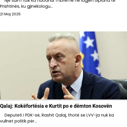
Një sulm fizik ka ndodhur mbrëmë në lagjen Ulpiana të
Prishtinës, ku gjinekologu…
21 Maj 2025
Qalaj: Kokëfortësia e Kurtit po e dëmton Kosovën
Deputeti i PDK-së, Rashit Qalaj, thotë se LVV-ja nuk ka
vullnet politik për…