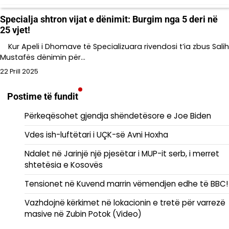
Specialja shtron vijat e dënimit: Burgim nga 5 deri në
25 vjet!
Kur Apeli i Dhomave të Specializuara rivendosi t’ia zbus Salih
Mustafës dënimin për…
22 Prill 2025
Postime të fundit
Përkeqësohet gjendja shëndetësore e Joe Biden
Vdes ish-luftëtari i UÇK-së Avni Hoxha
Ndalet në Jarinjë një pjesëtar i MUP-it serb, i merret
shtetësia e Kosovës
Tensionet në Kuvend marrin vëmendjen edhe të BBC!
Vazhdojnë kërkimet në lokacionin e tretë për varrezë
masive në Zubin Potok (Video)