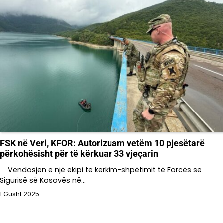
FSK në Veri, KFOR: Autorizuam vetëm 10 pjesëtarë
përkohësisht për të kërkuar 33 vjeçarin
Vendosjen e një ekipi të kërkim-shpëtimit të Forcës së
Sigurisë së Kosovës në…
1 Gusht 2025