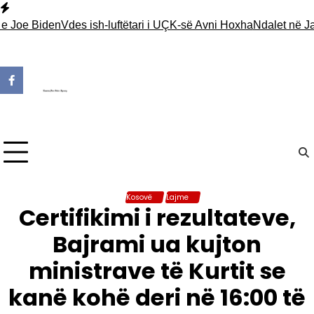
Skip
to
oe Biden
Vdes ish-luftëtari i UÇK-së Avni Hoxha
Ndalet në Jarinj
content
Kosovë
Lajme
Certifikimi i rezultateve,
Bajrami ua kujton
ministrave të Kurtit se
kanë kohë deri në 16:00 të