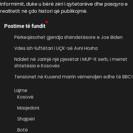
informimit, duke u bërë zëri i qytetarëve dhe pasqyra e
realitetit në çdo histori që publikojmë.
Postime të fundit
Përkeqësohet gjendja shëndetësore e Joe Biden
Vdes ish-luftëtari i UÇK-së Avni Hoxha
Ndalet në Jarinjë një pjesëtar i MUP-it serb, i merret
shtetësia e Kosovës
Tensionet në Kuvend marrin vëmendjen edhe të BBC!
Lajme
Kosovë
Maqedoni
Shqipëri
Botë