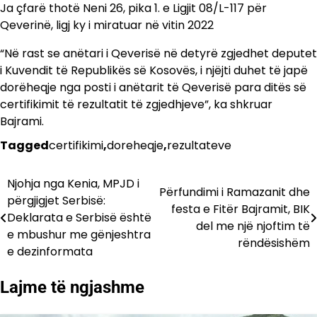
Ja çfarë thotë Neni 26, pika 1. e Ligjit 08/L-117 për
Qeverinë, ligj ky i miratuar në vitin 2022
“Në rast se anëtari i Qeverisë në detyrë zgjedhet deputet
i Kuvendit të Republikës së Kosovës, i njëjti duhet të japë
dorëheqje nga posti i anëtarit të Qeverisë para ditës së
certifikimit të rezultatit të zgjedhjeve”, ka shkruar
Bajrami.
Tagged
certifikimi
,
doreheqje
,
rezultateve
Njohja nga Kenia, MPJD i
Lëvizje
Përfundimi i Ramazanit dhe
përgjigjet Serbisë:
festa e Fitër Bajramit, BIK
te
Deklarata e Serbisë është
del me një njoftim të
e mbushur me gënjeshtra
postimet
rëndësishëm
e dezinformata
Lajme të ngjashme