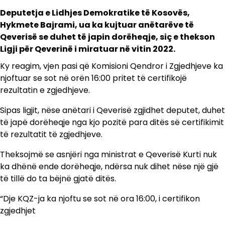
Deputetja e Lidhjes Demokratike të Kosovës,
Hykmete Bajrami, ua ka kujtuar anëtarëve të
Qeverisë se duhet të japin dorëheqje, siç e thekson
Ligji për Qeverinë i miratuar në vitin 2022.
Ky reagim, vjen pasi që Komisioni Qendror i Zgjedhjeve ka
njoftuar se sot në orën 16:00 pritet të certifikojë
rezultatin e zgjedhjeve.
Sipas ligjit, nëse anëtari i Qeverisë zgjidhet deputet, duhet
të japë dorëheqje nga kjo pozitë para ditës së certifikimit
të rezultatit të zgjedhjeve.
Theksojmë se asnjëri nga ministrat e Qeverisë Kurti nuk
ka dhënë ende dorëheqje, ndërsa nuk dihet nëse një gjë
të tillë do ta bëjnë gjatë ditës.
“Dje KQZ-ja ka njoftu se sot në ora 16:00, i certifikon
zgjedhjet