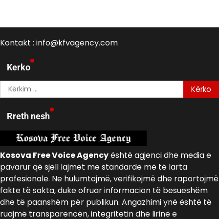
Kontakt : info@kfvagency.com
Kerko
Kërko
për:
Rreth nesh
Kosova Free Voice Agency
është agjenci dhe media e
pavarur që sjell lajmet me standarde më të larta
profesionale. Ne hulumtojmë, verifikojmë dhe raportojmë
fakte të sakta, duke ofruar informacion të besueshëm
dhe të paanshëm për publikun. Angazhimi ynë është të
ruajmë transparencën, integritetin dhe lirinë e